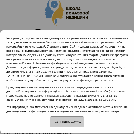
Інформація, опублікована на даному сайті, орієнтована на загальне ознайомлення
та жодним чином не може бути використана в якості медичних, практичних або
комерційних рекомендацій. У зв’язку з цим, Сайт «Школи доказової медицини» не
несе жодної відповідальності за негативні наслідки, отримані через використання
матеріалів, викладених на даному сайті. Документація з фармацевтичних продуктів
не є рекламою та не призначена для того, щоб використовувати її замість
консультації з кваліфікованими фахівцями в галузі медицини та інших галузях.
Головна
Проведені заходи
Документація з фармацевтичних продуктів надається за вашою згодою відповідно
EPOS Congress 2020 | Тонзиліт
до вимог ч.ч. 1, 2 ст. 15 Закону України «Про захист прав споживачів» від
12.05.1991 р. № 1023-XII. Якщо вам потрібна консультація з конкретного питання,
Роль патології глоткового кільця у розвитку психіатричних
пов’язаного зі здоров’ям, необхідно звернутися до фахівців- професіоналів.
захворювань (PANDAS синдром)
Продовжуючи своє перебування на сайті, ви підтверджуєте свою згоду на
дистанційне отримання інформації про лікарські та косметичні засоби (включаючи
інформацію про рецептурні лікарські засоби) на підставі вимог ч.ч. 1, 2 ст. 15
Закону України «Про захист прав споживачів» від 12.05.1991 р. № 1023-XII.
Роль патології глоткового
Уся інформація, яка міститься на даному сайті, подана з освітньою метою виключно
для медичних та фармацевтичних працівників і не замінює консультації лікаря.
кільця у розвитку
Так, я підтверджую.
психіатричних