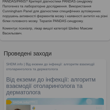
PANDAS/PANS? Критерії діагностики PANDAS синдрому.
Патогенез та лабораторне дослідження. Використання
Cunningham Panel для діагностики специфічних аутоімунних
порушень активності ферментів мозку і наявності антитіл на різні
білки головного мозку. Терапія PANDAS синдрому.
Коментує психіатр, лікар вищої категорії Шейко Максим
Васильович.
Проведені заходи
SHDM.info | Від екземи до інфекції: алгоритм взаємодії
отоларинголога та дерматолога
Від екземи до інфекції: алгоритм
взаємодії отоларинголога та
дерматолога