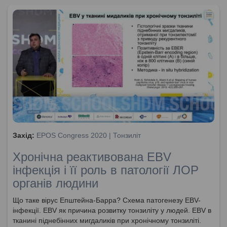
Захід:
EPOS Congress 2020 | Тонзиліт
Хронічна реактивована EBV
інфекція і її роль в патології ЛОР
органів людини
Що таке вірус Епштейна-Барра? Схема патогенезу EBV-
інфекції. EBV як причина розвитку тонзиліту у людей. EBV в
тканині піднебінних мигдаликів при хронічному тонзиліті.