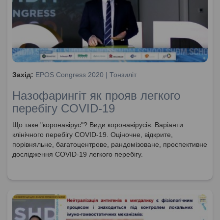
Захід:
EPOS Congress 2020 | Тонзиліт
Назофарингіт як прояв легкого
перебігу COVID-19
Що таке "коронавірус"? Види коронавірусів. Варіанти
клінічного перебігу COVID-19. Оціночне, відкрите,
порівняльне, багатоцентрове, рандомізоване, проспективне
дослідження COVID-19 легкого перебігу.