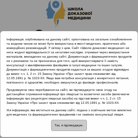
Інформація, опублікована на даному сайті, орієнтована на загальне ознайомлення
та жодним чином не може бути використана в якості медичних, практичних або
комерційних рекомендацій. У зв’язку з цим, Сайт «Школи доказової медицини» не
несе жодної відповідальності за негативні наслідки, отримані через використання
матеріалів, викладених на даному сайті. Документація з фармацевтичних продуктів
не є рекламою та не призначена для того, щоб використовувати її замість
консультації з кваліфікованими фахівцями в галузі медицини та інших галузях.
Головна
Проведені заходи
Документація з фармацевтичних продуктів надається за вашою згодою відповідно
EPOS Congress 2020 | Тонзиліт
до вимог ч.ч. 1, 2 ст. 15 Закону України «Про захист прав споживачів» від
12.05.1991 р. № 1023-XII. Якщо вам потрібна консультація з конкретного питання,
Місце йодовмісних препаратів в інфекційному контролі
пов’язаного зі здоров’ям, необхідно звернутися до фахівців- професіоналів.
Продовжуючи своє перебування на сайті, ви підтверджуєте свою згоду на
дистанційне отримання інформації про лікарські та косметичні засоби (включаючи
інформацію про рецептурні лікарські засоби) на підставі вимог ч.ч. 1, 2 ст. 15
Місце йодовмісних
Закону України «Про захист прав споживачів» від 12.05.1991 р. № 1023-XII.
Уся інформація, яка міститься на даному сайті, подана з освітньою метою виключно
препаратів в
для медичних та фармацевтичних працівників і не замінює консультації лікаря.
Так, я підтверджую.
інфекційному контролі