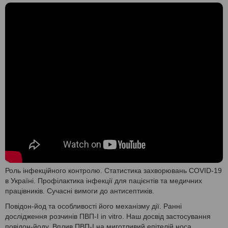
Роль інфекційного контролю. Статистика захворювань COVID-19
в Україні. Профілактика інфекції для пацієнтів та медичних
працівників. Сучасні вимоги до антисептиків.
Повідон-йод та особливості його механізму дії. Ранні
дослідження розчинів ПВП-І in vitro. Наш досвід застосування
повідон-йоду. Вплив ПВП-І на миготливий епітелій носа.