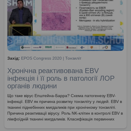
Захід:
EPOS Congress 2020 | Тонзиліт
Хронічна реактивована EBV
інфекція і її роль в патології ЛОР
органів людини
Що таке вірус Епштейна-Барра? Схема патогенезу EBV-
інфекції. EBV як причина розвитку тонзиліту у людей. EBV в
тканині піднебінних мигдаликів при хронічному тонзиліті.
Причина реактивації вірусу. Роль NK-клітин в контролі EBV в
лімфоїдній тканині мигдаликів. Класифікація первинних
мінорних імунодефіцитів людини (20% популяції).