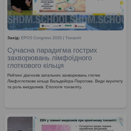
Захід:
EPOS Congress 2020 | Тонзиліт
Сучасна парадигма гострих
захворювань лімфоїдного
глоткового кільця
Рейтинг діагнозів запальних захворювань глотки.
Лімфоглоткове кільце Вальдейєра-Пирогова. Види імунітету
та роль мигдаликів. Етіологія тонзиліту.