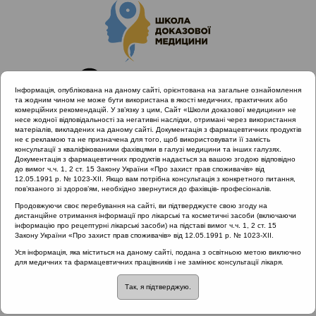
Інформація, опублікована на даному сайті, орієнтована на загальне ознайомлення
та жодним чином не може бути використана в якості медичних, практичних або
комерційних рекомендацій. У зв’язку з цим, Сайт «Школи доказової медицини» не
несе жодної відповідальності за негативні наслідки, отримані через використання
матеріалів, викладених на даному сайті. Документація з фармацевтичних продуктів
не є рекламою та не призначена для того, щоб використовувати її замість
консультації з кваліфікованими фахівцями в галузі медицини та інших галузях.
Головна
Проведені заходи
Документація з фармацевтичних продуктів надається за вашою згодою відповідно
EPOS Congress 2020 | Фокус: Риносинусит
до вимог ч.ч. 1, 2 ст. 15 Закону України «Про захист прав споживачів» від
12.05.1991 р. № 1023-XII. Якщо вам потрібна консультація з конкретного питання,
пов’язаного зі здоров’ям, необхідно звернутися до фахівців- професіоналів.
Продовжуючи своє перебування на сайті, ви підтверджуєте свою згоду на
EPOS Congress 2020 | Фокус:
дистанційне отримання інформації про лікарські та косметичні засоби (включаючи
інформацію про рецептурні лікарські засоби) на підставі вимог ч.ч. 1, 2 ст. 15
Риносинусит
::
Раціональна
Закону України «Про захист прав споживачів» від 12.05.1991 р. № 1023-XII.
антибіотикотерапія
Уся інформація, яка міститься на даному сайті, подана з освітньою метою виключно
для медичних та фармацевтичних працівників і не замінює консультації лікаря.
Рубрика:
Так, я підтверджую.
Раціональна антибіотикотерапія