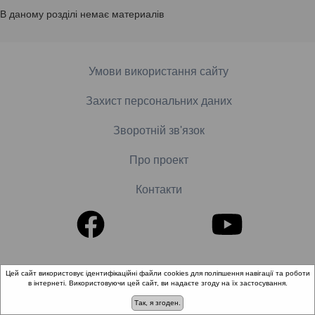
В даному розділі немає материалів
Умови використання сайту
Захист персональних даних
Зворотній зв'язок
Про проект
Контакти
© 2018-2026 «Школа доказової медицини». Всі права
Цей сайт використовує ідентифікаційні файли cookies для поліпшення навігації та роботи
захищені.
в інтернеті. Використовуючи цей сайт, ви надаєте згоду на їх застосування.
Так, я згоден.