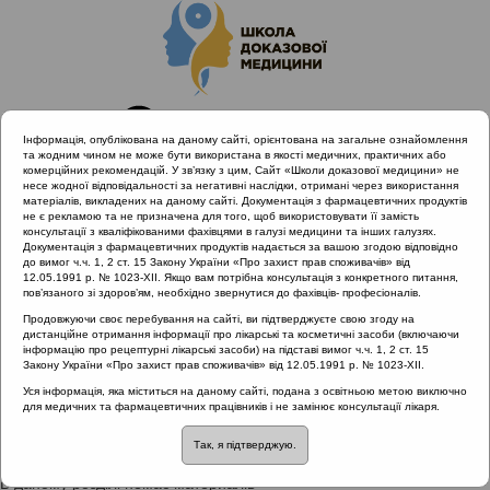
Інформація, опублікована на даному сайті, орієнтована на загальне ознайомлення
та жодним чином не може бути використана в якості медичних, практичних або
комерційних рекомендацій. У зв’язку з цим, Сайт «Школи доказової медицини» не
несе жодної відповідальності за негативні наслідки, отримані через використання
матеріалів, викладених на даному сайті. Документація з фармацевтичних продуктів
не є рекламою та не призначена для того, щоб використовувати її замість
консультації з кваліфікованими фахівцями в галузі медицини та інших галузях.
Головна
Проведені заходи
Документація з фармацевтичних продуктів надається за вашою згодою відповідно
EPOS Congress 2020 | Фокус: Риносинусит
до вимог ч.ч. 1, 2 ст. 15 Закону України «Про захист прав споживачів» від
12.05.1991 р. № 1023-XII. Якщо вам потрібна консультація з конкретного питання,
пов’язаного зі здоров’ям, необхідно звернутися до фахівців- професіоналів.
Продовжуючи своє перебування на сайті, ви підтверджуєте свою згоду на
EPOS Congress 2020 | Фокус:
дистанційне отримання інформації про лікарські та косметичні засоби (включаючи
інформацію про рецептурні лікарські засоби) на підставі вимог ч.ч. 1, 2 ст. 15
Риносинусит
::
Назофарингіт
Закону України «Про захист прав споживачів» від 12.05.1991 р. № 1023-XII.
Уся інформація, яка міститься на даному сайті, подана з освітньою метою виключно
Рубрика:
для медичних та фармацевтичних працівників і не замінює консультації лікаря.
Назофарингіт
Так, я підтверджую.
В даному розділі немає материалів