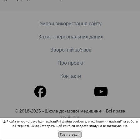
Умови використання сайту
Захист персональних даних
Зворотній зв'язок
Про проект
Контакти
© 2018-2026 «Школа доказової медицини». Всі права
захищені.
Цей сайт використовує ідентифікаційні файли cookies для поліпшення навігації та роботи
в інтернеті. Використовуючи цей сайт, ви надаєте згоду на їх застосування.
Так, я згоден.