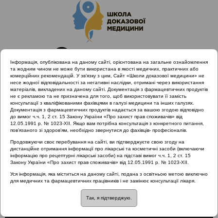
Інформація, опублікована на даному сайті, орієнтована на загальне ознайомлення
та жодним чином не може бути використана в якості медичних, практичних або
комерційних рекомендацій. У зв’язку з цим, Сайт «Школи доказової медицини» не
несе жодної відповідальності за негативні наслідки, отримані через використання
матеріалів, викладених на даному сайті. Документація з фармацевтичних продуктів
не є рекламою та не призначена для того, щоб використовувати її замість
консультації з кваліфікованими фахівцями в галузі медицини та інших галузях.
Головна
Проведені заходи
Ви питаєте - ми відповідаємо
Документація з фармацевтичних продуктів надається за вашою згодою відповідно
Вплив медикаментів на сперматогенез
до вимог ч.ч. 1, 2 ст. 15 Закону України «Про захист прав споживачів» від
12.05.1991 р. № 1023-XII. Якщо вам потрібна консультація з конкретного питання,
пов’язаного зі здоров’ям, необхідно звернутися до фахівців- професіоналів.
Продовжуючи своє перебування на сайті, ви підтверджуєте свою згоду на
дистанційне отримання інформації про лікарські та косметичні засоби (включаючи
Вплив медикаментів на
інформацію про рецептурні лікарські засоби) на підставі вимог ч.ч. 1, 2 ст. 15
Закону України «Про захист прав споживачів» від 12.05.1991 р. № 1023-XII.
сперматогенез
Уся інформація, яка міститься на даному сайті, подана з освітньою метою виключно
для медичних та фармацевтичних працівників і не замінює консультації лікаря.
Так, я підтверджую.