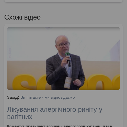
Схожі відео
Захід:
Ви питаєте - ми відповідаємо
Лікування алергічного риніту у
вагітних
Коментує президент асоціації алергологів України, д.м.н.,