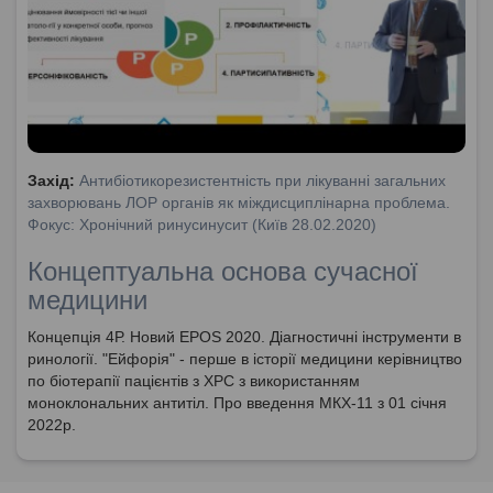
Захід:
Антибіотикорезистентність при лікуванні загальних
захворювань ЛОР органів як міждисциплінарна проблема.
Фокус: Хронічний ринусинусит (Київ 28.02.2020)
Концептуальна основа сучасної
медицини
Концепція 4Р. Новий EPOS 2020. Діагностичні інструменти в
ринології. "Ейфорія" - перше в історії медицини керівництво
по біотерапії пацієнтів з ХРС з використанням
моноклональних антитіл. Про введення МКХ-11 з 01 січня
2022р.