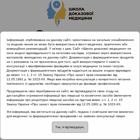
Інформація, опублікована на даному сайті, орієнтована на загальне ознайомлення
та жодним чином не може бути використана в якості медичних, практичних або
комерційних рекомендацій. У зв’язку з цим, Сайт «Школи доказової медицини» не
несе жодної відповідальності за негативні наслідки, отримані через використання
матеріалів, викладених на даному сайті. Документація з фармацевтичних продуктів
не є рекламою та не призначена для того, щоб використовувати її замість
консультації з кваліфікованими фахівцями в галузі медицини та інших галузях.
Головна
Проведені заходи
Документація з фармацевтичних продуктів надається за вашою згодою відповідно
Антибіотикорезистентність при лікуванні загальних
до вимог ч.ч. 1, 2 ст. 15 Закону України «Про захист прав споживачів» від
12.05.1991 р. № 1023-XII. Якщо вам потрібна консультація з конкретного питання,
захворювань ЛОР органів як міждисциплінарна проблема.
пов’язаного зі здоров’ям, необхідно звернутися до фахівців- професіоналів.
Фокус: Хронічний ринусинусит (Київ 28.02.2020)
Продовжуючи своє перебування на сайті, ви підтверджуєте свою згоду на
Алгоритм лікувальної тактики ХРС у дітей
дистанційне отримання інформації про лікарські та косметичні засоби (включаючи
інформацію про рецептурні лікарські засоби) на підставі вимог ч.ч. 1, 2 ст. 15
Закону України «Про захист прав споживачів» від 12.05.1991 р. № 1023-XII.
Уся інформація, яка міститься на даному сайті, подана з освітньою метою виключно
Алгоритм лікувальної
для медичних та фармацевтичних працівників і не замінює консультації лікаря.
Так, я підтверджую.
тактики ХРС у дітей