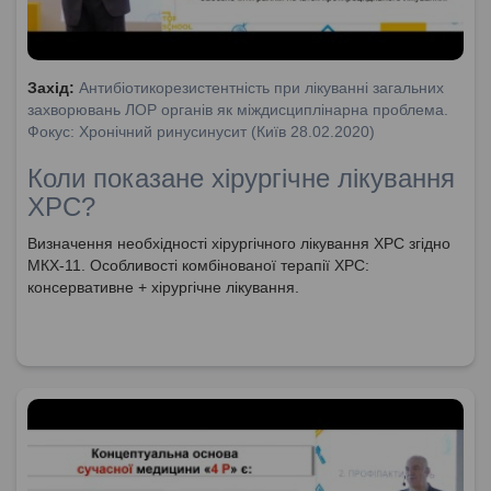
Захід:
Антибіотикорезистентність при лікуванні загальних
захворювань ЛОР органів як міждисциплінарна проблема.
Фокус: Хронічний ринусинусит (Київ 28.02.2020)
Коли показане хірургічне лікування
ХРС?
Визначення необхідності хірургічного лікування ХРС згідно
МКХ-11. Особливості комбінованої терапії ХРС:
консервативне + хірургічне лікування.