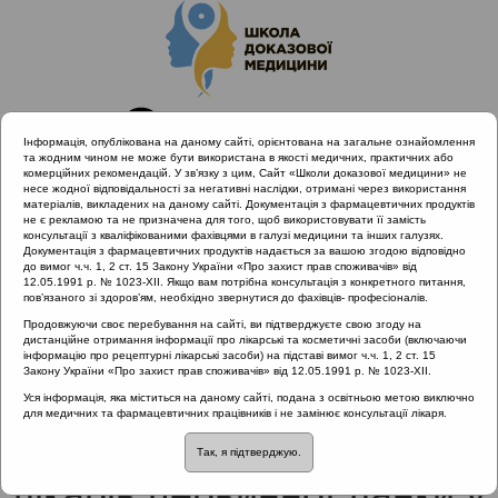
Інформація, опублікована на даному сайті, орієнтована на загальне ознайомлення
та жодним чином не може бути використана в якості медичних, практичних або
комерційних рекомендацій. У зв’язку з цим, Сайт «Школи доказової медицини» не
несе жодної відповідальності за негативні наслідки, отримані через використання
матеріалів, викладених на даному сайті. Документація з фармацевтичних продуктів
не є рекламою та не призначена для того, щоб використовувати її замість
консультації з кваліфікованими фахівцями в галузі медицини та інших галузях.
Головна
Проведені заходи
Документація з фармацевтичних продуктів надається за вашою згодою відповідно
Антибіотикорезистентність при лікуванні загальних
до вимог ч.ч. 1, 2 ст. 15 Закону України «Про захист прав споживачів» від
12.05.1991 р. № 1023-XII. Якщо вам потрібна консультація з конкретного питання,
захворювань ЛОР органів як міждисциплінарна проблема.
пов’язаного зі здоров’ям, необхідно звернутися до фахівців- професіоналів.
Фокус: Хронічний ринусинусит (Київ 28.02.2020)
Продовжуючи своє перебування на сайті, ви підтверджуєте свою згоду на
Взаємодія хірургів та лікарів первинної ланки у
дистанційне отримання інформації про лікарські та косметичні засоби (включаючи
післяопераційний період
інформацію про рецептурні лікарські засоби) на підставі вимог ч.ч. 1, 2 ст. 15
Закону України «Про захист прав споживачів» від 12.05.1991 р. № 1023-XII.
Уся інформація, яка міститься на даному сайті, подана з освітньою метою виключно
для медичних та фармацевтичних працівників і не замінює консультації лікаря.
Взаємодія хірургів та
Так, я підтверджую.
лікарів первинної ланки у