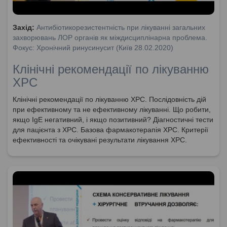
Захід:
Антибіотикорезистентність при лікуванні загальних
захворювань ЛОР органів як міждисциплінарна проблема.
Фокус: Хронічний ринусинусит (Київ 28.02.2020)
Клінічні рекомендації по лікуванню
ХРС
Клінічні рекомендації по лікуванню ХРС. Послідовність дій
при ефективному та не ефективному лікуванні. Що робити,
якщо IgE негативний, і якщо позитивний? Діагностичні тести
для пацієнта з ХРС. Базова фармакотерапія ХРС. Критерії
ефективності та очікувані результати лікування ХРС.