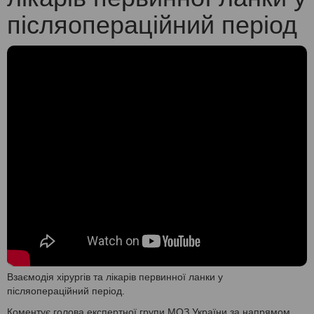
післяопераційний період
Взаємодія хірургів та лікарів первинної ланки у
післяопераційний період.
Коментує голова експертної групи МОЗ України за напрямом