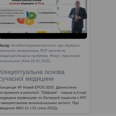
Захід:
Антибіотикорезистентність при лікуванні
загальних захворювань ЛОР органів як
міждисциплінарна проблема. Фокус: Хронічний
ринусинусит (Київ 28.02.2020)
Концептуальна основа
сучасної медицини
Концепція 4Р. Новий EPOS 2020. Діагностичні
інструменти в ринології. "Ейфорія" - перше в історії
медицини керівництво по біотерапії пацієнтів з ХРС
з використанням моноклональних антитіл. Про
введення МКХ-11 з 01 січня 2022р.