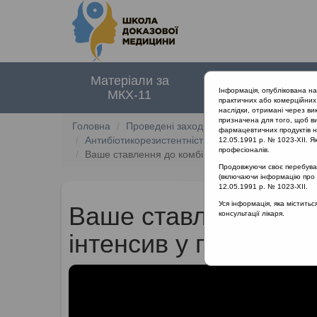
Матеріали за
Нормативні
Інформація, опублікована н
МКХ-11
документи
практичних або комерційних 
наслідки, отримані через ви
призначена для того, щоб ви
Головна
Проведені заходи
фармацевтичних продуктів на
Антибіотикорезистентність при лікуванні загальн
12.05.1991 р. № 1023-XII. Як
професіоналів.
Ваше ставлення до комбінації препаратів Міралес 
Продовжуючи своє перебуванн
(включаючи інформацію про ре
12.05.1991 р. № 1023-XII.
Уся інформація, яка містить
Ваше ставлення до к
консультації лікаря.
інтенсив у пацієнтів