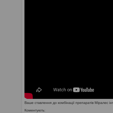
Ваше ставлення до комбінації препаратів Міралес інт
Коментують: