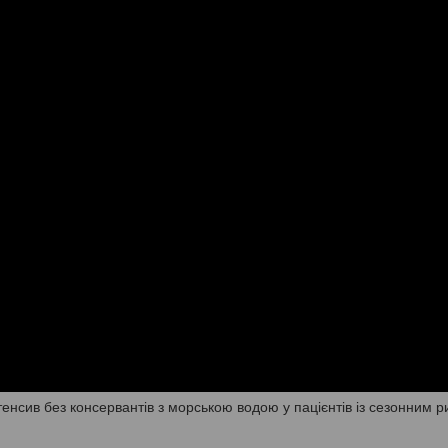
енсив без консервантів з морською водою у пацієнтів із сезонним р