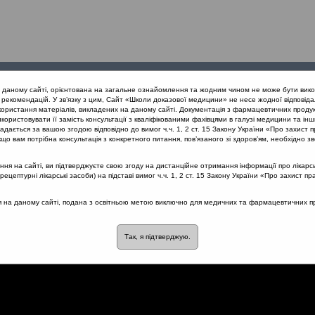
Проведені
Конференції
Партнери
Лек
а даному сайті, орієнтована на загальне ознайомлення та жодним чином не може бути вико
заходи
проекту
рекомендацій. У зв’язку з цим, Сайт «Школи доказової медицини» не несе жодної відповіда
користання матеріалів, викладених на даному сайті. Документація з фармацевтичних продук
користовувати її замість консультації з кваліфікованими фахівцями в галузі медицини та інш
дається за вашою згодою відповідно до вимог ч.ч. 1, 2 ст. 15 Закону України «Про захист п
их захворювань ЛОР органів як міждисциплінарна проблема. Фокус: 
що вам потрібна консультація з конкретного питання, пов’язаного зі здоров’ям, необхідно зв
інтенсив у пацієнтів із сезонним ринітом
я на сайті, ви підтверджуєте свою згоду на дистанційне отримання інформації про лікарсь
цептурні лікарські засоби) на підставі вимог ч.ч. 1, 2 ст. 15 Закону України «Про захист пр
ся на даному сайті, подана з освітньою метою виключно для медичних та фармацевтичних пра
омбінації препаратів Міра
 із сезонним ринітом
Так, я підтверджую.