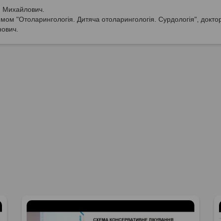
й Михайлович.
мом "Отоларингологія. Дитяча отоларингологія. Сурдологія", докто
нович.