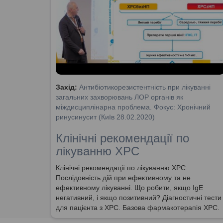
Захід:
Антибіотикорезистентність при лікуванні
загальних захворювань ЛОР органів як
міждисциплінарна проблема. Фокус: Хронічний
ринусинусит (Київ 28.02.2020)
Клінічні рекомендації по
лікуванню ХРС
Клінічні рекомендації по лікуванню ХРС.
Послідовність дій при ефективному та не
ефективному лікуванні. Що робити, якщо IgE
негативний, і якщо позитивний? Діагностичні тести
для пацієнта з ХРС. Базова фармакотерапія ХРС.
Критерії ефективності та очікувані результати