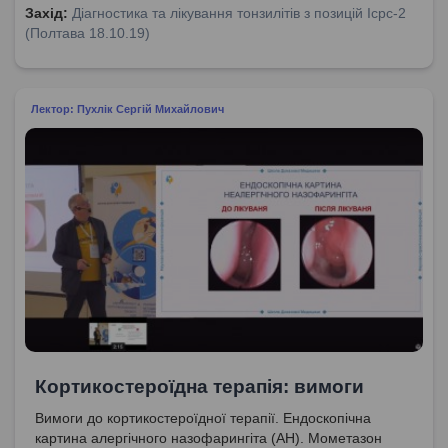
Захід:
Діагностика та лікування тонзилітів з позицій Icpc-2
(Полтава 18.10.19)
Лектор: Пухлік Сергій Михайлович
Кортикостероїдна терапія: вимоги
Вимоги до кортикостероїдної терапії. Ендоскопічна
картина алергічного назофарингіта (АН). Мометазон