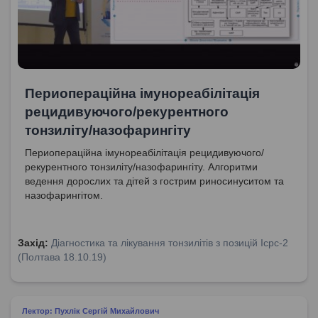
Периопераційна імунореабілітація
рецидивуючого/рекурентного
тонзиліту/назофарингіту
Периопераційна імунореабілітація рецидивуючого/
рекурентного тонзиліту/назофарингіту. Алгоритми
ведення дорослих та дітей з гострим риносинуситом та
назофарингітом.
Захід:
Діагностика та лікування тонзилітів з позицій Icpc-2
(Полтава 18.10.19)
Лектор: Пухлік Сергій Михайлович