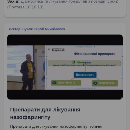
Захід:
Діагностика та лікування тонзилітів з позицій Icpc-2
(Полтава 18.10.19)
Лектор: Пухлік Сергій Михайлович
Препарати для лікування
назофарингіту
Препарати для лікування назофарингіту: топічні