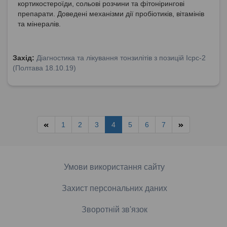
кортикостероїди, сольові розчини та фітонірингові
препарати. Доведені механізми дії пробіотиків, вітамінів
та мінералів.
Захід:
Діагностика та лікування тонзилітів з позицій Icpc-2
(Полтава 18.10.19)
1
2
3
4
5
6
7
Умови використання сайту
Захист персональних даних
Зворотній зв'язок