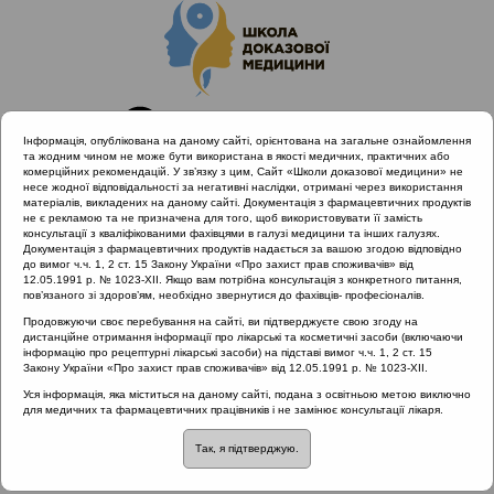
Інформація, опублікована на даному сайті, орієнтована на загальне ознайомлення
та жодним чином не може бути використана в якості медичних, практичних або
комерційних рекомендацій. У зв’язку з цим, Сайт «Школи доказової медицини» не
несе жодної відповідальності за негативні наслідки, отримані через використання
матеріалів, викладених на даному сайті. Документація з фармацевтичних продуктів
не є рекламою та не призначена для того, щоб використовувати її замість
консультації з кваліфікованими фахівцями в галузі медицини та інших галузях.
Головна
Проведені заходи
Документація з фармацевтичних продуктів надається за вашою згодою відповідно
Діагностика та лікування тонзилітів з позицій Icpc-2 (Полтава
до вимог ч.ч. 1, 2 ст. 15 Закону України «Про захист прав споживачів» від
12.05.1991 р. № 1023-XII. Якщо вам потрібна консультація з конкретного питання,
18.10.19)
пов’язаного зі здоров’ям, необхідно звернутися до фахівців- професіоналів.
Продовжуючи своє перебування на сайті, ви підтверджуєте свою згоду на
дистанційне отримання інформації про лікарські та косметичні засоби (включаючи
інформацію про рецептурні лікарські засоби) на підставі вимог ч.ч. 1, 2 ст. 15
Діагностика та лікування тонзилітів з
Закону України «Про захист прав споживачів» від 12.05.1991 р. № 1023-XII.
позицій Icpc-2 (Полтава 18.10.19)
Уся інформація, яка міститься на даному сайті, подана з освітньою метою виключно
для медичних та фармацевтичних працівників і не замінює консультації лікаря.
Рубрика:
Так, я підтверджую.
Рубрика: