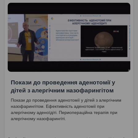
Покази до проведення аденотомії у
дітей з алергічним назофарингітом
Покази до проведення аденотомії у дітей з алергічним
назофарингітом. Ефективність аденотомії при
алергічному аденоїдіті. Периопераційна терапія при
алергічному назофарингіті.