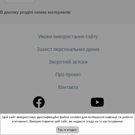
В даному розділі немає материалів
Умови використання сайту
Захист персональних даних
Зворотній зв'язок
Про проект
Контакти
Цей сайт використовує ідентифікаційні файли cookies для поліпшення навігації та роботи
© 2018-2026 «Школа доказової медицини». Всі права
в інтернеті. Використовуючи цей сайт, ви надаєте згоду на їх застосування.
захищені.
Так, я згоден.