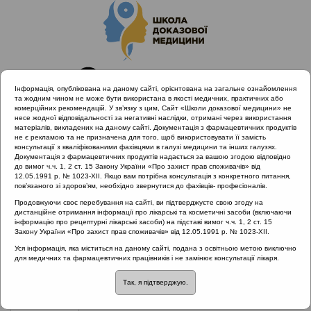
Інформація, опублікована на даному сайті, орієнтована на загальне ознайомлення
та жодним чином не може бути використана в якості медичних, практичних або
комерційних рекомендацій. У зв’язку з цим, Сайт «Школи доказової медицини» не
несе жодної відповідальності за негативні наслідки, отримані через використання
матеріалів, викладених на даному сайті. Документація з фармацевтичних продуктів
не є рекламою та не призначена для того, щоб використовувати її замість
консультації з кваліфікованими фахівцями в галузі медицини та інших галузях.
Головна
Проведені заходи
Документація з фармацевтичних продуктів надається за вашою згодою відповідно
Діагностика та лікування тонзилітів з позицій Icpc-2 (Полтава
до вимог ч.ч. 1, 2 ст. 15 Закону України «Про захист прав споживачів» від
12.05.1991 р. № 1023-XII. Якщо вам потрібна консультація з конкретного питання,
18.10.19)
пов’язаного зі здоров’ям, необхідно звернутися до фахівців- професіоналів.
Продовжуючи своє перебування на сайті, ви підтверджуєте свою згоду на
дистанційне отримання інформації про лікарські та косметичні засоби (включаючи
інформацію про рецептурні лікарські засоби) на підставі вимог ч.ч. 1, 2 ст. 15
Діагностика та лікування тонзилітів з
Закону України «Про захист прав споживачів» від 12.05.1991 р. № 1023-XII.
позицій Icpc-2 (Полтава 18.10.19)
::
Уся інформація, яка міститься на даному сайті, подана з освітньою метою виключно
для медичних та фармацевтичних працівників і не замінює консультації лікаря.
Тонзиліт
Так, я підтверджую.
Рубрика:
Тонзиліт