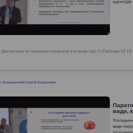
аденоїдів
:
Діагностика та лікування тонзилітів з позицій Icpc-2 (Полтава 18.10.
р: Безшапочний Сергій Борисович
Парато
види, 
Ускладнен
види пара
інструмен