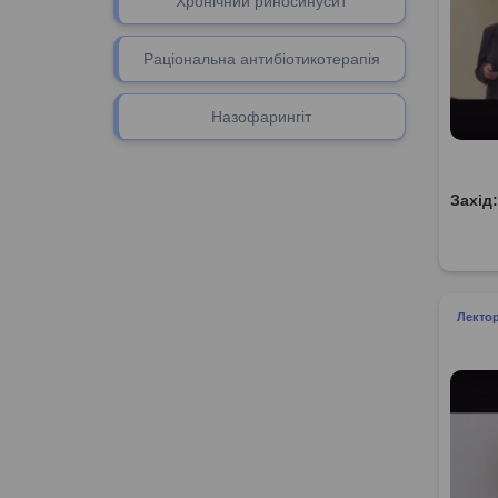
Хронічний риносинусит
Раціональна антибіотикотерапія
Назофарингіт
Захід
Лектор