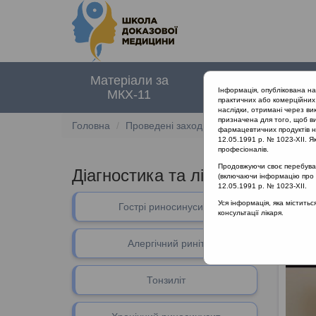
Матеріали за
Нормативні
Інформація, опублікована н
МКХ-11
документи
практичних або комерційних 
наслідки, отримані через ви
призначена для того, щоб ви
Головна
Проведені заходи
Діагностика та лікув
фармацевтичних продуктів на
12.05.1991 р. № 1023-XII. Як
професіоналів.
Продовжуючи своє перебуванн
Діагностика та лікування тонзил
(включаючи інформацію про ре
12.05.1991 р. № 1023-XII.
Уся інформація, яка містить
Гострі риносинусити
Лектор
консультації лікаря.
Алергічний риніт
Тонзиліт