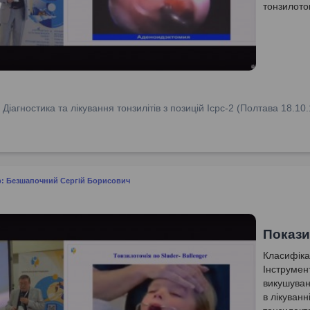
тонзилотом
:
Діагностика та лікування тонзилітів з позицій Icpc-2 (Полтава 18.10.
р: Безшапочний Сергій Борисович
Покази
Класифіка
Інструмен
викушуван
в лікуванн