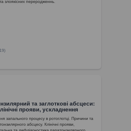
 та злоякісних переродженнь.
19)
нзилярний та заглоткові абсцеси:
клінічні прояви, ускладнення
ня запального процесу в ротоглотці. Причини та
тонзилярного абсцесу. Клінічні прояви,
тальна та дифдіагностика паратонзилярного