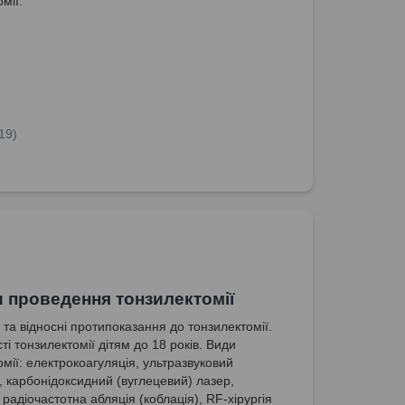
мії.
19)
 проведення тонзилектомії
 та відносні протипоказання до тонзилектомії.
і тонзилектомії дітям до 18 років. Види
омії: електрокоагуляція, ультразвуковий
, карбонідоксидний (вуглецевий) лазер,
радіочастотна абляція (коблація), RF-хірургія