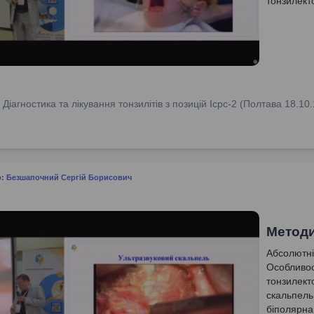
тонзилекто
:
Діагностика та лікування тонзилітів з позицій Icpc-2 (Полтава 18.10.
р: Безшапочний Сергій Борисович
Методи
Абсолютні
Особливост
тонзилект
скальпель
біполярна 