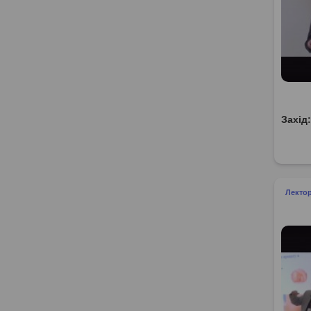
Захід
Лекто