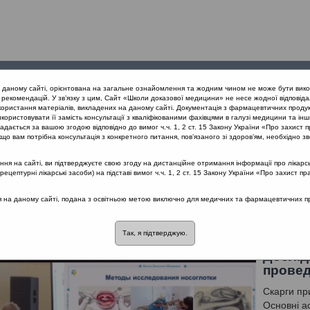
Проведені
Конференції
Партнери
Лек
а даному сайті, орієнтована на загальне ознайомлення та жодним чином не може бути вико
заходи
проекту
рекомендацій. У зв’язку з цим, Сайт «Школи доказової медицини» не несе жодної відповіда
користання матеріалів, викладених на даному сайті. Документація з фармацевтичних продук
користовувати її замість консультації з кваліфікованими фахівцями в галузі медицини та інш
ання тонзилітів з позицій Icpc-2 (Полтава 18.10.19)
дається за вашою згодою відповідно до вимог ч.ч. 1, 2 ст. 15 Закону України «Про захист п
що вам потрібна консультація з конкретного питання, пов’язаного зі здоров’ям, необхідно зв
я на сайті, ви підтверджуєте свою згоду на дистанційне отримання інформації про лікарсь
ітів з позицій Icpc-2 (Полтава 18.10.19)
цептурні лікарські засоби) на підставі вимог ч.ч. 1, 2 ст. 15 Закону України «Про захист пр
ся на даному сайті, подана з освітньою метою виключно для медичних та фармацевтичних пра
: Тімен Григорій Єлізарович
Так, я підтверджую.
Дослід
провед
Скарги пр
Основні а