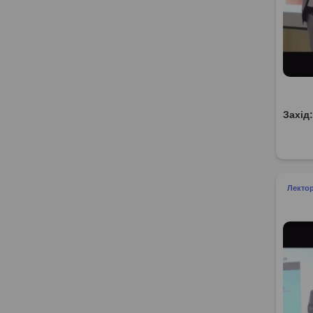
Захід
Лекто