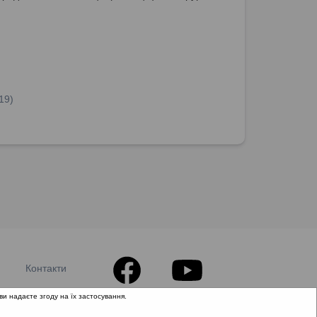
, кріохірургія мигдаликів.
19)
Контакти
ви надаєте згоду на їх застосування.