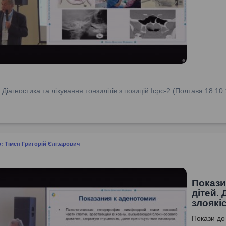
:
Діагностика та лікування тонзилітів з позицій Icpc-2 (Полтава 18.10.
: Тімен Григорій Єлізарович
Покази
дітей.
злоякі
Покази до