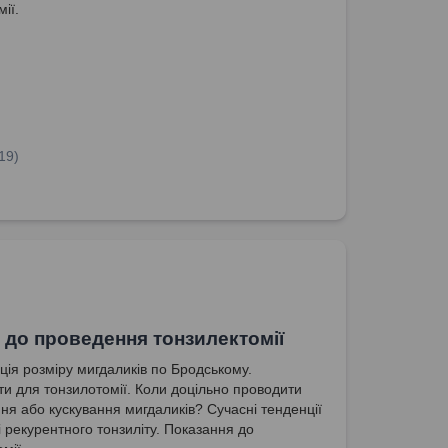
ії.
19)
 до проведення тонзилектомії
ція розміру мигдаликів по Бродському.
ти для тонзилотомії. Коли доцільно проводити
ня або кускування мигдаликів? Сучасні тенденції
і рекурентного тонзиліту. Показання до