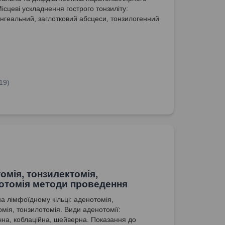
ісцеві ускладнення гострого тонзиліту:
геальний, заглотковий абсцеси, тонзилогенний
іт та тонзилогенний сепсис.
19)
омія, тонзилектомія,
отомія методи проведення
на лімфоїдному кільці: аденотомія,
омія, тонзилотомія. Види аденотомії:
чна, коблаційна, шейверна. Показання до