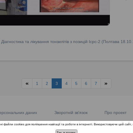
мигдаликів
:
Діагностика та лікування тонзилітів з позицій Icpc-2 (Полтава 18.10.
1
2
3
4
5
6
7
ерсональних даних
Зворотній зв'язок
Про проект
ні файли cookies для поліпшення навігації та роботи в інтернеті. Використовуючи цей сайт, 
© 2018-2026 «Школа доказової медицини». Всі права захищені.
Так, я згоден.