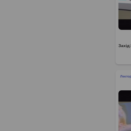
Захід
Лекто