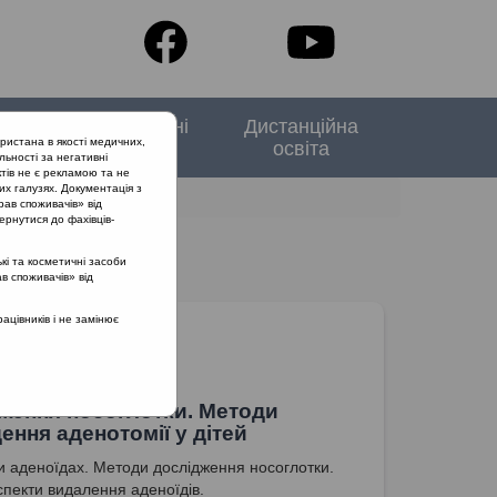
тори
Спеціальні
Дистанційна
ристана в якості медичних,
випуски
освіта
льності за негативні
тів не є рекламою та не
их галузях. Документація з
рав споживачів» від
ернутися до фахівців-
кі та косметичні засоби
ав споживачів» від
цівників і не замінює
ження носоглотки. Методи
ення аденотомії у дітей
и аденоїдах. Методи дослідження носоглотки.
спекти видалення аденоїдів.