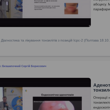
абсцесу. М
парафарин
медіастен
:
Діагностика та лікування тонзилітів з позицій Icpc-2 (Полтава 18.10.
р: Безшапочний Сергій Борисович
Аденот
тонзил
Операції 
тонзилект
ендоскопі