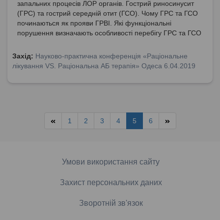
запальних процесів ЛОР органів. Гострий риносинусит
(ГРС) та гострий середній отит (ГСО). Чому ГРС та ГСО
починаються як прояви ГРВІ. Які функціональні
порушення визначають особливості перебігу ГРС та ГСО
залежно від форми?
Захід:
Науково-практична конференція «Раціональне
лікування VS. Раціональна АБ терапія» Одеса 6.04.2019
1
2
3
4
5
6
Умови використання сайту
Захист персональних даних
Зворотній зв'язок