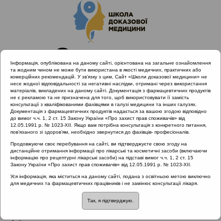
Інформація, опублікована на даному сайті, орієнтована на загальне ознайомлення
та жодним чином не може бути використана в якості медичних, практичних або
комерційних рекомендацій. У зв’язку з цим, Сайт «Школи доказової медицини» не
несе жодної відповідальності за негативні наслідки, отримані через використання
матеріалів, викладених на даному сайті. Документація з фармацевтичних продуктів
не є рекламою та не призначена для того, щоб використовувати її замість
консультації з кваліфікованими фахівцями в галузі медицини та інших галузях.
Головна
Проведені заходи
Документація з фармацевтичних продуктів надається за вашою згодою відповідно
Науково-практична конференція «Раціональне лікування
до вимог ч.ч. 1, 2 ст. 15 Закону України «Про захист прав споживачів» від
12.05.1991 р. № 1023-XII. Якщо вам потрібна консультація з конкретного питання,
VS. Раціональна АБ терапія» Одеса 6.04.2019
пов’язаного зі здоров’ям, необхідно звернутися до фахівців- професіоналів.
Продовжуючи своє перебування на сайті, ви підтверджуєте свою згоду на
дистанційне отримання інформації про лікарські та косметичні засоби (включаючи
інформацію про рецептурні лікарські засоби) на підставі вимог ч.ч. 1, 2 ст. 15
Науково-практична конференція
Закону України «Про захист прав споживачів» від 12.05.1991 р. № 1023-XII.
«Раціональне лікування VS.
Уся інформація, яка міститься на даному сайті, подана з освітньою метою виключно
для медичних та фармацевтичних працівників і не замінює консультації лікаря.
Раціональна АБ терапія» Одеса
6.04.2019
Так, я підтверджую.
Рубрика: