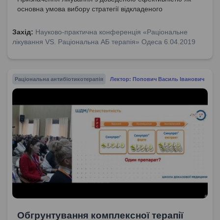
основна умова вибору стратегії відкладеного
призначення антибіотикотерапії.
Захід:
Науково-практична конференція «Раціональне
лікування VS. Раціональна АБ терапія» Одеса 6.04.2019
Раціональна антибіотикотерапія
Лектор: Попович Василь Іванович
Обгрунтування комплексної терапії