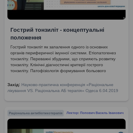
Гострий тонзиліт - концептуальні
положення
Гострий тонзиліт як запалення одного із основних
органів периферичної імунної системи. Етіопатогенез
тонзиліту. Переважні збудники, що сприяють розвитку
тонзиліту. Клінічні діагностичні критерії гострого
тонзиліту. Патофізіологія формування больового
синдрому.
Захід:
Науково-практична конференція «Раціональне
лікування VS. Раціональна АБ терапія» Одеса 6.04.2019
Раціональна антибіотикотерапія
Лектор: Попович Василь Іванович