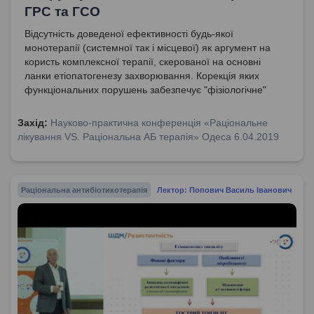
ГРС та ГСО
Відсутність доведеної ефективності будь-якої
монотерапії (системної так і місцевої) як аргумент на
користь комплексної терапії, скерованої на основні
ланки етіопатогенезу захворювання. Корекція яких
функціональних порушень забезпечує "фізіологічне"
одужання незалежно від форми ГРС (гострого
риносинуситу) та ГСО (гострого середнього отиту)?
Захід:
Науково-практична конференція «Раціональне
Комплексна етіопатогенетично обгрунтована терапія.
лікування VS. Раціональна АБ терапія» Одеса 6.04.2019
Гострий середній отит як коморбідний процес на фоні
гострого риносинуситу (ГРС).
Раціональна антибіотикотерапія
Лектор: Попович Василь Іванович