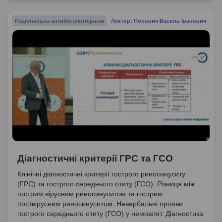
Раціональна антибіотикотерапія
Лектор: Попович Василь Іванович
Діагностичні критерії ГРС та ГСО
Клінічні діагностичні критерії гострого риносинуситу
(ГРС) та гострого середнього отиту (ГСО). Різниця між
гострим вірусним риносинуситом та гострим
поствірусним риносинуситом. Невербальні прояви
гострого середнього отиту (ГСО) у немовлят. Діагностика