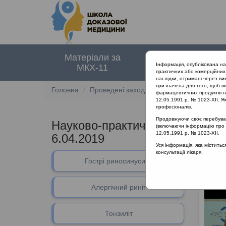
Матеріали за
Нормативні
Інформація, опублікована н
МКХ-11
документи
практичних або комерційних 
наслідки, отримані через ви
призначена для того, щоб ви
Головна
Проведені заходи
Науково-практична 
фармацевтичних продуктів на
12.05.1991 р. № 1023-XII. Як
професіоналів.
Продовжуючи своє перебуванн
Науково-практична конференці
(включаючи інформацію про ре
12.05.1991 р. № 1023-XII.
6.04.2019
Уся інформація, яка містить
консультації лікаря.
Гострі риносинусити
Раціон
Алергічний риніт
Тонзиліт