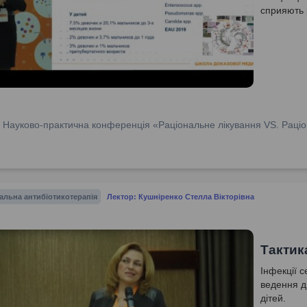
сприяють 
:
Науково-практична конференція «Раціональне лікування VS. Раціо
альна антибіотикотерапія
Лектор: Кушніренко Стелла Вікторівна
Тактик
Інфекції с
ведення д
дітей.