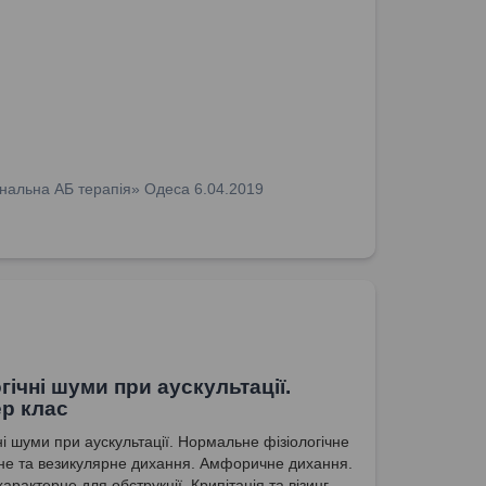
нальна АБ терапія» Одеса 6.04.2019
гічні шуми при аускультації.
р клас
ні шуми при аускультації. Нормальне фізіологічне
не та везикулярне дихання. Амфоричне дихання.
арактерне для обструкції. Крипітація та візинг.