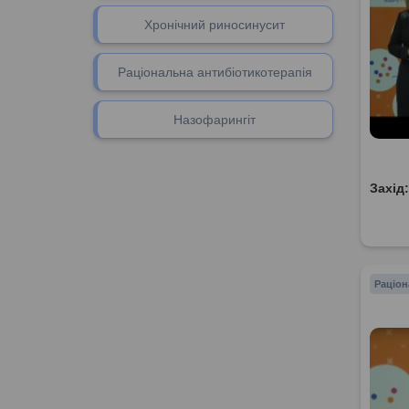
Хронічний риносинусит
Раціональна антибіотикотерапія
Назофарингіт
Захід
Раціон