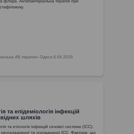
а флора. Антибактеріальна терапія при
стафілококу.
нальна АБ терапія» Одеса 6.04.2019
ія та епідеміологія інфекцій
відних шляхів
гія та етіологія інфекцій сечової системи (ІСС).
 неускладненої та ускладненої ІСС. Фактори, що