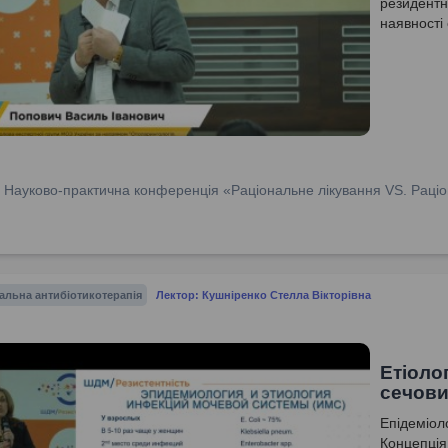
резидентн
наявності 
:
Науково-практична конференція «Раціональне лікування VS. Раціо
альна антибіотикотерапія
Лектор: Кушніренко Стелла Вікторівна
Етіолог
сечови
Епідеміоло
Концепція