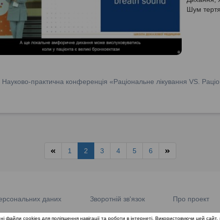
Шум тертя
:
Науково-практична конференція «Раціональне лікування VS. Раціо
1
2
3
4
5
6
ерсональних даних
Зворотній зв'язок
Про проект
ні файли cookies для поліпшення навігації та роботи в інтернеті. Використовуючи цей сайт, 