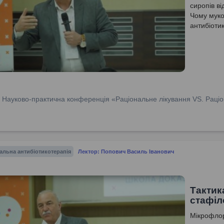
сиропів в
Чому муко
антибіотик
:
Науково-практична конференція «Раціональне лікування VS. Раціо
альна антибіотикотерапія
Лектор: Попович Василь Іванович
Тактик
стафіл
Мікрофлор