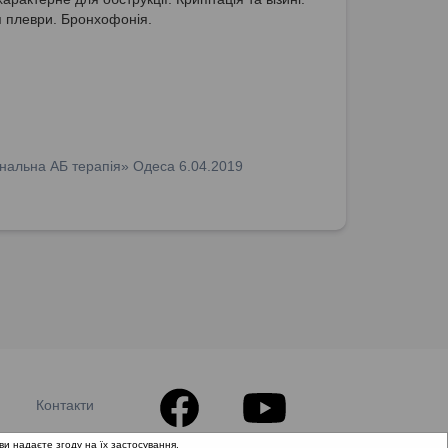
 плеври. Бронхофонія.
нальна АБ терапія» Одеса 6.04.2019
Контакти
ви надаєте згоду на їх застосування.