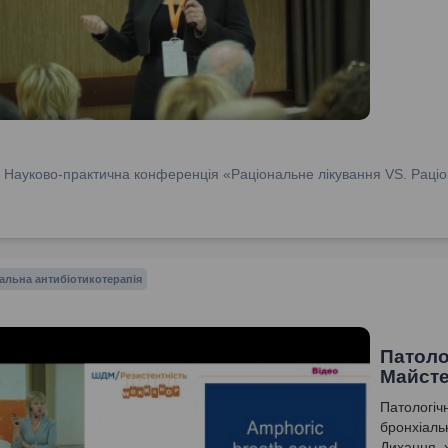
:
Науково-практична конференція «Раціональне лікування VS. Раціо
альна антибіотикотерапія
Патоло
Майсте
Патологіч
бронхіаль
Дихання, х