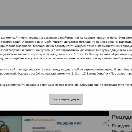
Проведені
Конференції
Партнери
Лек
а даному сайті, орієнтована на загальне ознайомлення та жодним чином не може бути вико
заходи
проекту
рекомендацій. У зв’язку з цим, Сайт «Школи доказової медицини» не несе жодної відповіда
користання матеріалів, викладених на даному сайті. Документація з фармацевтичних продук
користовувати її замість консультації з кваліфікованими фахівцями в галузі медицини та інш
конференція «Раціональне лікування VS. Раціональна АБ терапія»
дається за вашою згодою відповідно до вимог ч.ч. 1, 2 ст. 15 Закону України «Про захист п
що вам потрібна консультація з конкретного питання, пов’язаного зі здоров’ям, необхідно зв
я на сайті, ви підтверджуєте свою згоду на дистанційне отримання інформації про лікарсь
я «Раціональне лікування VS. Раціонал
цептурні лікарські засоби) на підставі вимог ч.ч. 1, 2 ст. 15 Закону України «Про захист пр
ся на даному сайті, подана з освітньою метою виключно для медичних та фармацевтичних пра
альна антибіотикотерапія
Лектор: Кушніренко Стелла Вікторівна
Так, я підтверджую.
Рецид
Рецидиви 
Профілакт