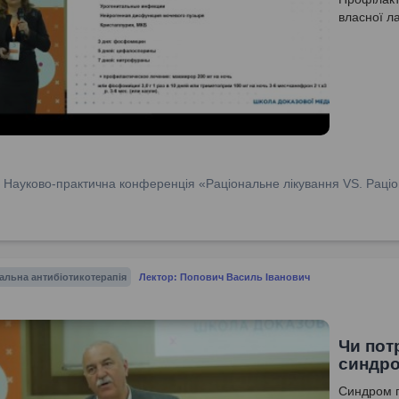
власної л
:
Науково-практична конференція «Раціональне лікування VS. Раціо
альна антибіотикотерапія
Лектор: Попович Василь Іванович
Чи пот
синдро
Синдром п