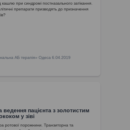
ід кашлю при синдромі постназального затікання.
літичні препарати призводять до призначення
ів?
нальна АБ терапія» Одеса 6.04.2019
а ведення пацієнта з золотистим
ококом у зіві
а ротової порожнини. Транзиторна та