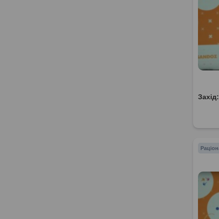
Захід
Раціон