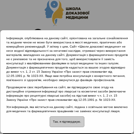
Інформація, опублікована на даному сайті, орієнтована на загальне ознайомлення
та жодним чином не може бути використана в якості медичних, практичних або
комерційних рекомендацій. У зв’язку з цим, Сайт «Школи доказової медицини» не
несе жодної відповідальності за негативні наслідки, отримані через використання
матеріалів, викладених на даному сайті. Документація з фармацевтичних продуктів
не є рекламою та не призначена для того, щоб використовувати її замість
консультації з кваліфікованими фахівцями в галузі медицини та інших галузях.
Головна
Проведені заходи
Документація з фармацевтичних продуктів надається за вашою згодою відповідно
Науково-практична конференція «Раціональне лікування
до вимог ч.ч. 1, 2 ст. 15 Закону України «Про захист прав споживачів» від
12.05.1991 р. № 1023-XII. Якщо вам потрібна консультація з конкретного питання,
VS. Раціональна АБ терапія» Одеса 6.04.2019
пов’язаного зі здоров’ям, необхідно звернутися до фахівців- професіоналів.
Тактика ведення ІСШ у дітей
Продовжуючи своє перебування на сайті, ви підтверджуєте свою згоду на
дистанційне отримання інформації про лікарські та косметичні засоби (включаючи
інформацію про рецептурні лікарські засоби) на підставі вимог ч.ч. 1, 2 ст. 15
Закону України «Про захист прав споживачів» від 12.05.1991 р. № 1023-XII.
Тактика ведення ІСШ у
Уся інформація, яка міститься на даному сайті, подана з освітньою метою виключно
для медичних та фармацевтичних працівників і не замінює консультації лікаря.
дітей
Так, я підтверджую.