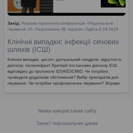
Захід:
Науково-практична конференція «Раціональне
лікування VS. Раціональна АБ терапія» Одеса 6.04.2019
Клінічні випадки: інфекції сечових
шляхів (ІСШ)
Клінічні випадки: цистит, уретральний синдром, відсутність
діагнозу, пієлонефрит. Критерії постановки діагнозу ІСШ
відповідно до протоколу IDSA/ESCMID. Чи потрібно
проводити додаткове обстеження? Вибір препаратів для
лікування. Чи потрібне профілактичне лікування? Вправи
від нетримання сечі. Необхідність моніторингу пацієнтів з
ІСШ.
Умови використання сайту
Захист персональних даних