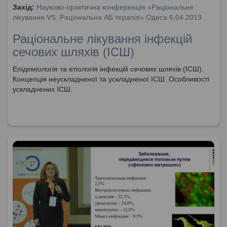
Захід:
Науково-практична конференція «Раціональне
лікування VS. Раціональна АБ терапія» Одеса 6.04.2019
Раціональне лікування інфекцій
сечових шляхів (ІСШ)
Епідеміологія та етіологія інфекцій сечових шляхів (ІСШ).
Концепція неускладненої та ускладненої ІСШ. Особливості
ускладнених ІСШ.