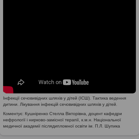
Інфекції сечовивідних шляхів у дітей (ІСШ). Тактика ведення
дитини. Лікування інфекцій сечовивідних шляхів у дітей.
Коментує: Кушніренко Стелла Вікторівна, доцент кафедри
нефрології і нирково-замісної терапії, к.м.н. Національної
медичної академії післядипломної освіти ім. П.Л. Шупика