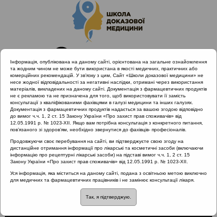
Інформація, опублікована на даному сайті, орієнтована на загальне ознайомлення
та жодним чином не може бути використана в якості медичних, практичних або
комерційних рекомендацій. У зв’язку з цим, Сайт «Школи доказової медицини» не
несе жодної відповідальності за негативні наслідки, отримані через використання
матеріалів, викладених на даному сайті. Документація з фармацевтичних продуктів
не є рекламою та не призначена для того, щоб використовувати її замість
консультації з кваліфікованими фахівцями в галузі медицини та інших галузях.
Головна
Проведені заходи
Документація з фармацевтичних продуктів надається за вашою згодою відповідно
Науково-практична конференція «Раціональне лікування
до вимог ч.ч. 1, 2 ст. 15 Закону України «Про захист прав споживачів» від
12.05.1991 р. № 1023-XII. Якщо вам потрібна консультація з конкретного питання,
VS. Раціональна АБ терапія» Одеса 6.04.2019
пов’язаного зі здоров’ям, необхідно звернутися до фахівців- професіоналів.
Чому кожен сімейний лікар має мати отоскоп?
Продовжуючи своє перебування на сайті, ви підтверджуєте свою згоду на
дистанційне отримання інформації про лікарські та косметичні засоби (включаючи
інформацію про рецептурні лікарські засоби) на підставі вимог ч.ч. 1, 2 ст. 15
Закону України «Про захист прав споживачів» від 12.05.1991 р. № 1023-XII.
Чому кожен сімейний
Уся інформація, яка міститься на даному сайті, подана з освітньою метою виключно
для медичних та фармацевтичних працівників і не замінює консультації лікаря.
лікар має мати отоскоп?
Так, я підтверджую.