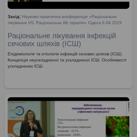
Захід:
Науково-практична конференція «Раціональне
лікування VS. Раціональна АБ терапія» Одеса 6.04.2019
Раціональне лікування інфекцій
сечових шляхів (ІСШ)
Епідеміологія та етіологія інфекцій сечових шляхів (ІСШ).
Концепція неускладненої та ускладненої ІСШ. Особливості
ускладнених ІСШ.