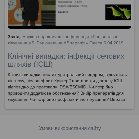
Захід:
Науково-практична конференція «Раціональне
лікування VS. Раціональна АБ терапія» Одеса 6.04.2019
Клінічні випадки: інфекції сечових
шляхів (ІСШ)
Клінічні випадки: цистит, уретральний синдром, відсутність
діагнозу, пієлонефрит. Критерії постановки діагнозу ІСШ
відповідно до протоколу IDSA/ESCMID. Чи потрібно
проводити додаткове обстеження? Вибір препаратів для
лікування. Чи потрібне профілактичне лікування? Вправи
від нетримання сечі. Необхідність моніторингу пацієнтів з
ІСШ.
Умови використання сайту