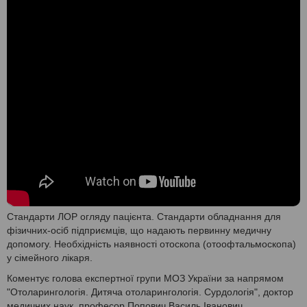
Стандарти ЛОР огляду пацієнта. Стандарти обладнання для
фізичних-осіб підприємців, що надають первинну медичну
допомогу. Необхідність наявності отоскопа (отоофтальмоскопа)
у сімейного лікаря.
Коментує голова експертної групи МОЗ України за напрямом
"Отоларингологія. Дитяча отоларингологія. Сурдологія", доктор
медичних наук, професор Попович Василь Іванович