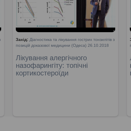
з
Захід:
Діагностика та лікування гострих тонзилітів з
позицій доказової медицини (Одеса) 26.10.2018
Лікування алергічного
назофарингіту: топічні
кортикостероїди