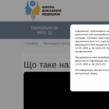
Матеріали за
Нормативні
Інформація, опублікована н
МКХ-11
документи
практичних або комерційних 
наслідки, отримані через ви
призначена для того, щоб ви
Головна
Проведені заходи
Діагностика та ліку
фармацевтичних продуктів на
12.05.1991 р. № 1023-XII. Як
професіоналів.
Продовжуючи своє перебуванн
(включаючи інформацію про ре
Що таке назофаринг
12.05.1991 р. № 1023-XII.
Уся інформація, яка містить
консультації лікаря.