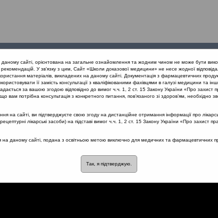
Проведені
Конференції
Партнери
Лек
а даному сайті, орієнтована на загальне ознайомлення та жодним чином не може бути вико
заходи
проекту
рекомендацій. У зв’язку з цим, Сайт «Школи доказової медицини» не несе жодної відповіда
користання матеріалів, викладених на даному сайті. Документація з фармацевтичних продук
користовувати її замість консультації з кваліфікованими фахівцями в галузі медицини та інш
вання гострих тонзилітів з позицій доказової медицини (Одеса) 26.1
дається за вашою згодою відповідно до вимог ч.ч. 1, 2 ст. 15 Закону України «Про захист п
що вам потрібна консультація з конкретного питання, пов’язаного зі здоров’ям, необхідно зв
я на сайті, ви підтверджуєте свою згоду на дистанційне отримання інформації про лікарсь
цептурні лікарські засоби) на підставі вимог ч.ч. 1, 2 ст. 15 Закону України «Про захист пр
іт?
ся на даному сайті, подана з освітньою метою виключно для медичних та фармацевтичних пра
Так, я підтверджую.