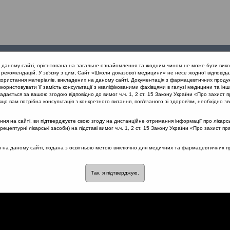
Проведені
Конференції
Партнери
Лек
а даному сайті, орієнтована на загальне ознайомлення та жодним чином не може бути вико
заходи
проекту
рекомендацій. У зв’язку з цим, Сайт «Школи доказової медицини» не несе жодної відповіда
користання матеріалів, викладених на даному сайті. Документація з фармацевтичних продук
користовувати її замість консультації з кваліфікованими фахівцями в галузі медицини та інш
вання гострих тонзилітів з позицій доказової медицини (Одеса) 26.1
дається за вашою згодою відповідно до вимог ч.ч. 1, 2 ст. 15 Закону України «Про захист п
тикостероїди
що вам потрібна консультація з конкретного питання, пов’язаного зі здоров’ям, необхідно зв
я на сайті, ви підтверджуєте свою згоду на дистанційне отримання інформації про лікарсь
цептурні лікарські засоби) на підставі вимог ч.ч. 1, 2 ст. 15 Закону України «Про захист пр
о назофарингіту: топічні
ся на даному сайті, подана з освітньою метою виключно для медичних та фармацевтичних пра
Так, я підтверджую.