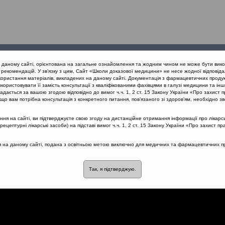
Проведені
Конференції
Партнери
Лек
а даному сайті, орієнтована на загальне ознайомлення та жодним чином не може бути вико
заходи
проекту
рекомендацій. У зв’язку з цим, Сайт «Школи доказової медицини» не несе жодної відповіда
користання матеріалів, викладених на даному сайті. Документація з фармацевтичних продук
користовувати її замість консультації з кваліфікованими фахівцями в галузі медицини та інш
вання гострих тонзилітів з позицій доказової медицини (Одеса) 26.1
дається за вашою згодою відповідно до вимог ч.ч. 1, 2 ст. 15 Закону України «Про захист п
 щодо мигдаликів?
що вам потрібна консультація з конкретного питання, пов’язаного зі здоров’ям, необхідно зв
я на сайті, ви підтверджуєте свою згоду на дистанційне отримання інформації про лікарсь
цептурні лікарські засоби) на підставі вимог ч.ч. 1, 2 ст. 15 Закону України «Про захист пр
» - чи допустиме це понят
ся на даному сайті, подана з освітньою метою виключно для медичних та фармацевтичних пра
Так, я підтверджую.