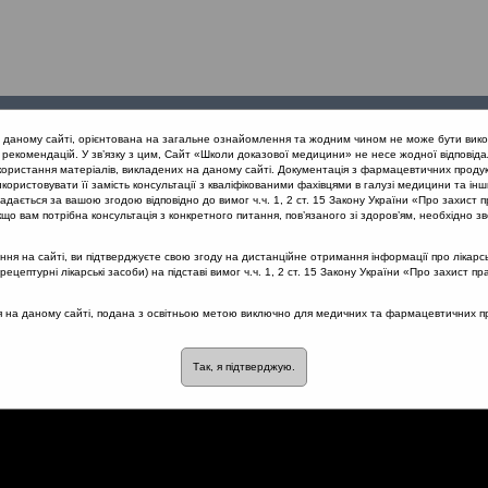
Проведені
Конференції
Партнери
Лек
а даному сайті, орієнтована на загальне ознайомлення та жодним чином не може бути вико
заходи
проекту
рекомендацій. У зв’язку з цим, Сайт «Школи доказової медицини» не несе жодної відповіда
користання матеріалів, викладених на даному сайті. Документація з фармацевтичних продук
користовувати її замість консультації з кваліфікованими фахівцями в галузі медицини та інш
вання гострих тонзилітів з позицій доказової медицини (Одеса) 26.1
дається за вашою згодою відповідно до вимог ч.ч. 1, 2 ст. 15 Закону України «Про захист п
сипативність
що вам потрібна консультація з конкретного питання, пов’язаного зі здоров’ям, необхідно зв
я на сайті, ви підтверджуєте свою згоду на дистанційне отримання інформації про лікарсь
цептурні лікарські засоби) на підставі вимог ч.ч. 1, 2 ст. 15 Закону України «Про захист пр
ва сучасної медицини:
ся на даному сайті, подана з освітньою метою виключно для медичних та фармацевтичних пра
Так, я підтверджую.