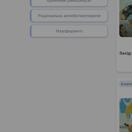
Хронічний риносинусит
Раціональна антибіотикотерапія
Назофарингіт
Захід
Алергі