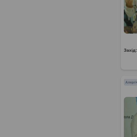
Захід
Алергі