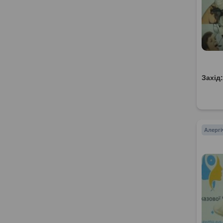
Захід
Алергі