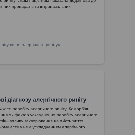
го риніту. Яким пацієнтам показана додактова до
мінних препаратів та інтраназальних
ероїдів терапія?
лікування алергічного риніту»
ві діагнозу алергічного риніту
жкості перебігу алергічного риніту. Коморбідні
ння як фактор ускладнення перебігу алергічного
упінь впливу захворювання на якість життя
 Чому астма не є ускладненням алергічного