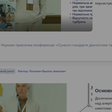
персистую
:
Науково-практична конференція «Сучасні стандарти діагностики та 
чний риніт
Лектор: Попович Василь Іванович
Основн
Досягненн
над алергі
симптоми а