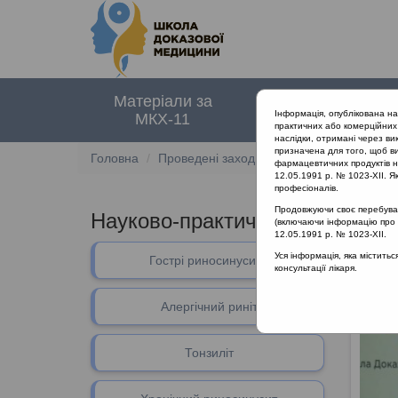
Матеріали за
Нормативні
Інформація, опублікована н
МКХ-11
документи
практичних або комерційних 
наслідки, отримані через ви
призначена для того, щоб ви
Головна
Проведені заходи
Науково-практична 
фармацевтичних продуктів на
12.05.1991 р. № 1023-XII. Як
професіоналів.
Продовжуючи своє перебуванн
Науково-практична конференція
(включаючи інформацію про ре
12.05.1991 р. № 1023-XII.
Уся інформація, яка містить
Гострі риносинусити
Алергі
консультації лікаря.
Алергічний риніт
Тонзиліт