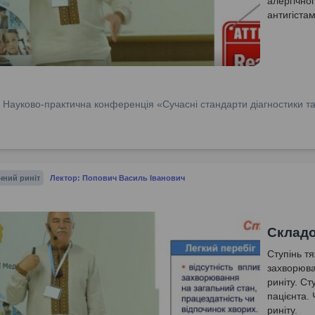
алергічно
антигіста
кортикост
:
Науково-практична конференція «Сучасні стандарти діагностики та 
чний риніт
Лектор: Попович Василь Іванович
Складо
Ступінь тя
захворюва
риніту. Ст
пацієнта.
риніту.