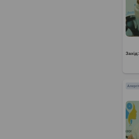
Захід
Алергі