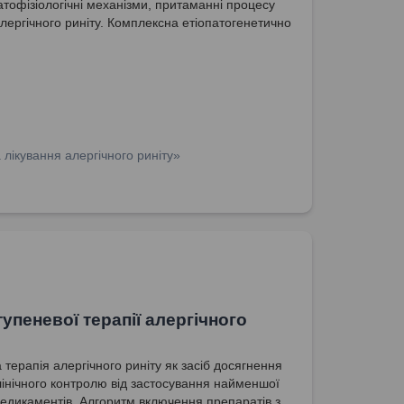
атофізіологічні механізми, притаманні процесу
алергічного риніту. Комплексна етіопатогенетично
на терапія. Лікування алергічного риніту за
и доказової медицини.
лікування алергічного риніту»
тупеневої терапії алергічного
 терапія алергічного риніту як засіб досягнення
лінічного контролю від застосування найменшої
 медикаментів. Алгоритм включення препаратів з