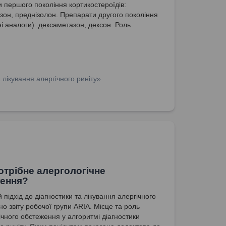
 першого покоління кортикостероїдів:
изон, преднізолон. Препарати другого покоління
ні аналоги): дексаметазон, дексон. Роль
ості у визначенні ефективності препаратів.
а фуроат (Флікс) як сучасний інтраназальний
ероїд.
лікування алергічного риніту»
отрібне алергологічне
ення?
підхід до діагностики та лікування алергічного
дно звіту робочої групи ARIA. Місце та роль
ічного обстеження у алгоритмі діагностики