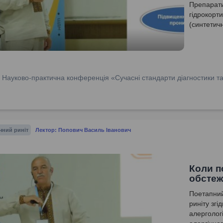
Препарати
гідрокорт
(синтетич
біодоступн
Мометазон
кортикост
:
Науково-практична конференція «Сучасні стандарти діагностики та 
чний риніт
Лектор: Попович Василь Іванович
Коли п
обстеж
Поетапний 
риніту згі
алерголог