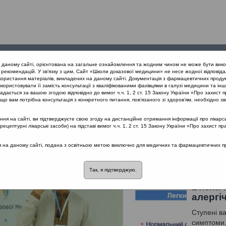
Проведені
Конференції
Партнери
Лек
а даному сайті, орієнтована на загальне ознайомлення та жодним чином не може бути вико
заходи
проекту
рекомендацій. У зв’язку з цим, Сайт «Школи доказової медицини» не несе жодної відповіда
користання матеріалів, викладених на даному сайті. Документація з фармацевтичних продук
користовувати її замість консультації з кваліфікованими фахівцями в галузі медицини та інш
конференція «Сучасні стандарти діагностики та лікування алергічно
дається за вашою згодою відповідно до вимог ч.ч. 1, 2 ст. 15 Закону України «Про захист п
що вам потрібна консультація з конкретного питання, пов’язаного зі здоров’ям, необхідно зв
я на сайті, ви підтверджуєте свою згоду на дистанційне отримання інформації про лікарсь
 «Сучасні стандарти діагностики та ліку
цептурні лікарські засоби) на підставі вимог ч.ч. 1, 2 ст. 15 Закону України «Про захист пр
ся на даному сайті, подана з освітньою метою виключно для медичних та фармацевтичних пра
чний риніт
Лектор: Попович Василь Іванович
Так, я підтверджую.
Визнач
алергі
Ступені ва
симптоми.