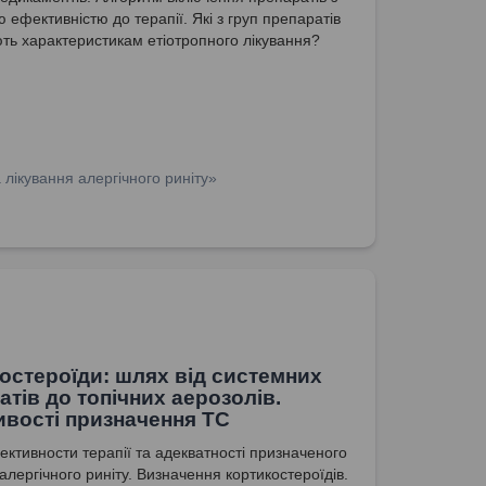
 ефективністю до терапії. Які з груп препаратів
ють характеристикам етіотропного лікування?
а імунотерапія як засіб досягнення
лізації. Переваги та недоліки застосування
ьних деконгестантів для усунення симптомів
обструкції. Які з груп препаратів є
ивою топічних деконгестантів? Вибір сольового
я іригаційної терапії при АР. Антигістамінні
лікування алергічного риніту»
у лікуванні алергічного риніту. Огляд
ті цетиризину у лікуванні алергічного риніту.
остероїди: шлях від системних
атів до топічних аерозолів.
вості призначення ТС
ективности терапії та адекватності призначеного
алергічного риніту. Визначення кортикостероїдів.