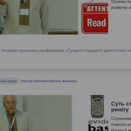
Основні п
розвитку 
обгрунтова
принципам
:
Науково-практична конференція «Сучасні стандарти діагностики та 
чний риніт
Лектор: Попович Василь Іванович
Суть с
риніту
Ступенева
повного к
кількості