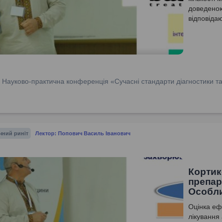
доведеною
відповіда
Специфічн
десенсебі
ендоназал
назальної 
альтернат
розчину дл
:
Науково-практична конференція «Сучасні стандарти діагностики та 
препарати 
ефективнос
чний риніт
Лектор: Попович Василь Іванович
Кортик
препар
Особли
Оцінка еф
лікування 