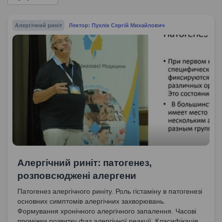
Алергічний риніт
Лектор: Пухлік Сергій Михайлович
Алергічний риніт: патогенез,
розповсюджені алергени
Патогенез алергічного риніту. Роль гістаміну в патогенезі
основних симптомів алергічних захворювань.
Формування хронічного алергічного запалення. Часові
проміжки розвитку фаз алергічної реакції. Класифікація