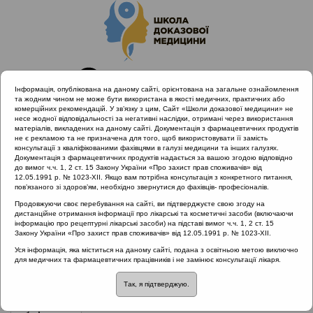
Інформація, опублікована на даному сайті, орієнтована на загальне ознайомлення
та жодним чином не може бути використана в якості медичних, практичних або
комерційних рекомендацій. У зв’язку з цим, Сайт «Школи доказової медицини» не
несе жодної відповідальності за негативні наслідки, отримані через використання
матеріалів, викладених на даному сайті. Документація з фармацевтичних продуктів
не є рекламою та не призначена для того, щоб використовувати її замість
консультації з кваліфікованими фахівцями в галузі медицини та інших галузях.
Головна
Проведені заходи
Документація з фармацевтичних продуктів надається за вашою згодою відповідно
Науково-практична конференція «Сучасні стандарти
до вимог ч.ч. 1, 2 ст. 15 Закону України «Про захист прав споживачів» від
12.05.1991 р. № 1023-XII. Якщо вам потрібна консультація з конкретного питання,
діагностики та лікування алергічного риніту»
пов’язаного зі здоров’ям, необхідно звернутися до фахівців- професіоналів.
Продовжуючи своє перебування на сайті, ви підтверджуєте свою згоду на
дистанційне отримання інформації про лікарські та косметичні засоби (включаючи
інформацію про рецептурні лікарські засоби) на підставі вимог ч.ч. 1, 2 ст. 15
Науково-практична конференція
Закону України «Про захист прав споживачів» від 12.05.1991 р. № 1023-XII.
«Сучасні стандарти діагностики та
Уся інформація, яка міститься на даному сайті, подана з освітньою метою виключно
для медичних та фармацевтичних працівників і не замінює консультації лікаря.
лікування алергічного риніту»
Так, я підтверджую.
Рубрика:
Рубрика: