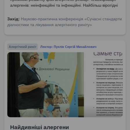
алергенів: неінфекційні та інфекційні. Найбільш вірогідні
алергени, що є причиною цілорічного алергічного риніту.
Відмінність між алергенами та провокаторами реакцій
Захід:
Науково-практична конференція «Сучасні стандарти
гіперчутливості.
діагностики та лікування алергічного риніту»
Алергічний риніт
Лектор: Пухлік Сергій Михайлович
Найдивніші алергени