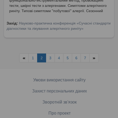
функціонально-інструментальний метод, провокаційні
тести, шкірні тести з алергенами. Симптоми алергічного
риніту. Типові симптоми "побутової" алергії. Сезонний
алергічний риніт. З яким з патологічних станів найчастіше
всього пов'язаний алергічний риніт? Роль
Захід:
Науково-практична конференція «Сучасні стандарти
отоларинголога у обслідуванні та лікуванні пацієнтів з
діагностики та лікування алергічного риніту»
алергічним ринітом.
1
2
3
4
5
6
7
Умови використання сайту
Захист персональних даних
Зворотній зв'язок
Про проект