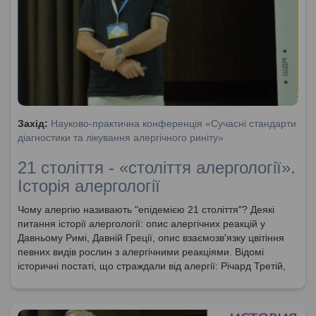
Захід:
Науково-практична конференція «Сучасні стандарти
діагностики та лікування алергічного риніту»
21 століття - «століття алергології».
Історія алергології
Чому алергію називають "епідемією 21 століття"? Деякі
питання історії алергології: опис алергічних реакцій у
Давньому Римі, Давній Греції, опис взаємозв'язку цвітіння
певних видів рослин з алергічними реакціями. Відомі
історичні постаті, що страждали від алергії: Річард Третій,
Наполеон Бонапарт. Перші описи "сінної лихорадки",
полінозу, атопії. Введення терміну "алергія", створення
окремої галузі медицини - алерголоії.