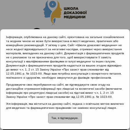
Інформація, опублікована на даному сайті, орієнтована на загальне ознайомлення
та жодним чином не може бути використана в якості медичних, практичних або
комерційних рекомендацій. У зв’язку з цим, Сайт «Школи доказової медицини» не
несе жодної відповідальності за негативні наслідки, отримані через використання
матеріалів, викладених на даному сайті. Документація з фармацевтичних продуктів
не є рекламою та не призначена для того, щоб використовувати її замість
консультації з кваліфікованими фахівцями в галузі медицини та інших галузях.
Головна
Проведені заходи
Документація з фармацевтичних продуктів надається за вашою згодою відповідно
Науково-практична конференція «Сучасні стандарти
до вимог ч.ч. 1, 2 ст. 15 Закону України «Про захист прав споживачів» від
12.05.1991 р. № 1023-XII. Якщо вам потрібна консультація з конкретного питання,
діагностики та лікування алергічного риніту»
пов’язаного зі здоров’ям, необхідно звернутися до фахівців- професіоналів.
Суть ступеневої терапії алергічного риніту
Продовжуючи своє перебування на сайті, ви підтверджуєте свою згоду на
дистанційне отримання інформації про лікарські та косметичні засоби (включаючи
інформацію про рецептурні лікарські засоби) на підставі вимог ч.ч. 1, 2 ст. 15
Закону України «Про захист прав споживачів» від 12.05.1991 р. № 1023-XII.
Суть ступеневої терапії
Уся інформація, яка міститься на даному сайті, подана з освітньою метою виключно
для медичних та фармацевтичних працівників і не замінює консультації лікаря.
алергічного риніту
Так, я підтверджую.