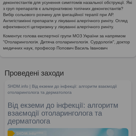
деконгестантів для усунення симптомів назальної обструкції. Які
з груп препаратів є альтернативою топічних деконгестантів?
Вибір сольового розчину для іригаційної терапії при АР.
Антигістамінні препарати у лікуванні алергічного риніту. Огляд
ефективності цетиризину у лікуванні алергічного риніту.
Коментує голова експертної групи МОЗ України за напрямом
"Отоларингологія. Дитяча отоларингологія. Сурдологія", доктор
медичних наук, професор Попович Василь Іванович
Проведені заходи
SHDM.info | Від екземи до інфекції: алгоритм взаємодії
отоларинголога та дерматолога
Від екземи до інфекції: алгоритм
взаємодії отоларинголога та
дерматолога