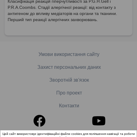
Класифікація реакцій гіперчутливості за P.G.H.Gell і
P.R.A.Coombs. Стадії алергічної реакції: від контакту з
антигеном до впливу медіаторів на органи та тканини.
Перший тип реакції алергічних захворювань.
Умови використання сайту
Захист персональних даних
Зворотній зв'язок
Про проект
Контакти
Цей сайт використовує ідентифікаційні файли cookies для поліпшення навігації та роботи