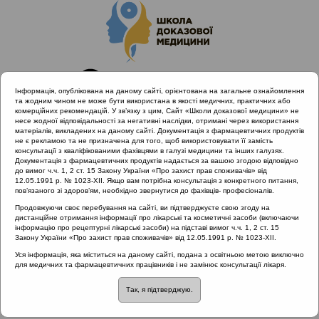
Інформація, опублікована на даному сайті, орієнтована на загальне ознайомлення
та жодним чином не може бути використана в якості медичних, практичних або
комерційних рекомендацій. У зв’язку з цим, Сайт «Школи доказової медицини» не
несе жодної відповідальності за негативні наслідки, отримані через використання
матеріалів, викладених на даному сайті. Документація з фармацевтичних продуктів
не є рекламою та не призначена для того, щоб використовувати її замість
консультації з кваліфікованими фахівцями в галузі медицини та інших галузях.
Головна
Матеріали за МКХ-11
Документація з фармацевтичних продуктів надається за вашою згодою відповідно
12 Хвороби органів дихання
до вимог ч.ч. 1, 2 ст. 15 Закону України «Про захист прав споживачів» від
12.05.1991 р. № 1023-XII. Якщо вам потрібна консультація з конкретного питання,
Захворювання нижніх дихальних шляхів
пов’язаного зі здоров’ям, необхідно звернутися до фахівців- професіоналів.
Продовжуючи своє перебування на сайті, ви підтверджуєте свою згоду на
дистанційне отримання інформації про лікарські та косметичні засоби (включаючи
інформацію про рецептурні лікарські засоби) на підставі вимог ч.ч. 1, 2 ст. 15
Матеріали за МКХ-11:: 12 Хвороби органів
Закону України «Про захист прав споживачів» від 12.05.1991 р. № 1023-XII.
дихання ::
Захворювання нижніх дихальних
Уся інформація, яка міститься на даному сайті, подана з освітньою метою виключно
шляхів
для медичних та фармацевтичних працівників і не замінює консультації лікаря.
Рубрика:
Так, я підтверджую.
Захворювання нижніх дихальних шляхів