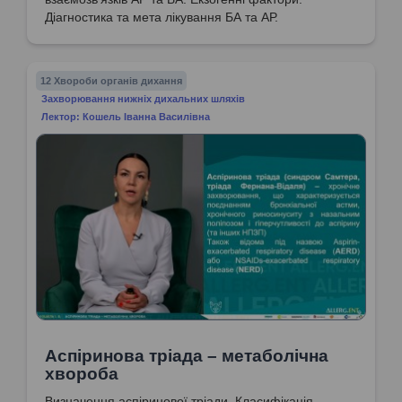
Діагностика та мета лікування БА та АР.
12 Хвороби органів дихання
Захворювання нижніх дихальних шляхів
Лектор: Кошель Іванна Василівна
Аспіринова тріада – метаболічна
хвороба
Визначення аспіринової тріади. Класифікація