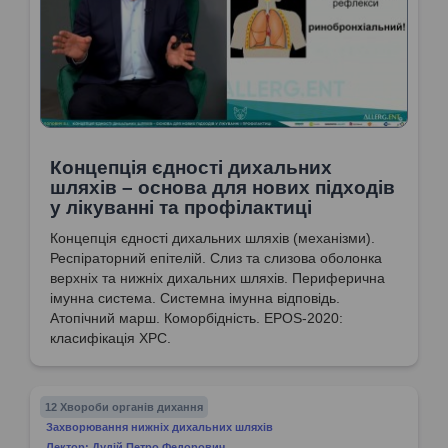
Концепція єдності дихальних
шляхів – основа для нових підходів
у лікуванні та профілактиці
Концепція єдності дихальних шляхів (механізми).
Респіраторний епітелій. Слиз та слизова оболонка
верхніх та нижніх дихальних шляхів. Периферична
імунна система. Системна імунна відповідь.
Атопічний марш. Коморбідність. EPOS-2020:
класифікація ХРС.
12 Хвороби органів дихання
Захворювання нижніх дихальних шляхів
Лектор: Дудій Петро Федорович