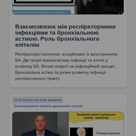
Взаємозвязок між респіраторними
інфекціями та бронхіальною
астмою. Роль бронхіального
епітелію
Респіраторні патогени, асоційовані із загостренням
БА. Дві теорії взаємозв'язку інфекції та атопії у
розвитку БА. Вплив алергії на інфекційний процес.
Бронхіальна астма та ризик розвитку інфекції
респіраторного тракту.
12 Хвороби органів дихання
Захворювання нижніх дихальних шляхів