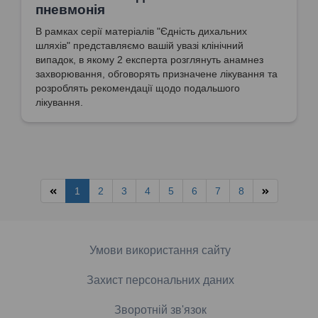
пневмонія
В рамках серії матеріалів "Єдність дихальних
шляхів" представляємо вашій увазі клінічний
випадок, в якому 2 експерта розглянуть анамнез
захворювання, обговорять призначене лікування та
розроблять рекомендації щодо подальшого
лікування.
1
2
3
4
5
6
7
8
Умови використання сайту
Захист персональних даних
Зворотній зв'язок