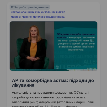
12 Хвороби органів дихання
Захворювання нижніх дихальних шляхів
Лектор: Чернюк Наталія Володимирівна
АР та коморбідна астма: підходи до
лікування
Актуальність та нормативні документи. Об'єднані
хвороби дихальних шляхів. Бронхіальна астма,
алергічний риніт, алергічний (атопічний) марш. Рівні
взаємозв'язків АР та БА. Екзогенні фактори.