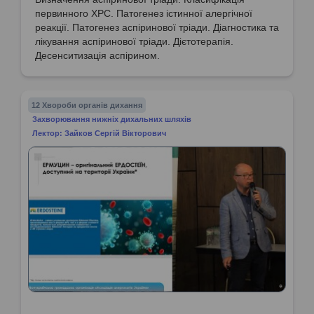
первинного ХРС. Патогенез істинної алергічної
реакції. Патогенез аспіринової тріади. Діагностика та
лікування аспіринової тріади. Дієтотерапія.
Десенситизація аспірином.
12 Хвороби органів дихання
Захворювання нижніх дихальних шляхів
Лектор: Зайков Сергій Вікторович