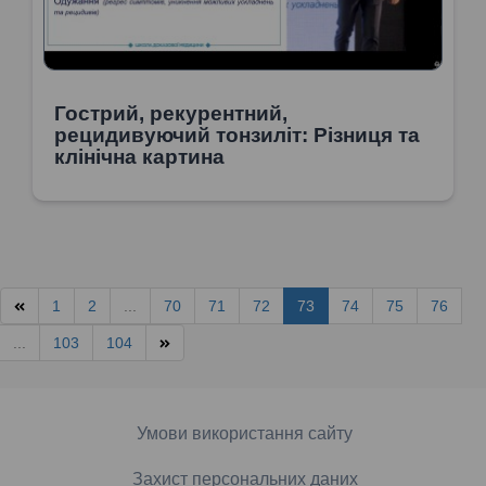
Гострий, рекурентний,
рецидивуючий тонзиліт: Різниця та
клінічна картина
1
2
...
70
71
72
73
74
75
76
...
103
104
Умови використання сайту
Захист персональних даних