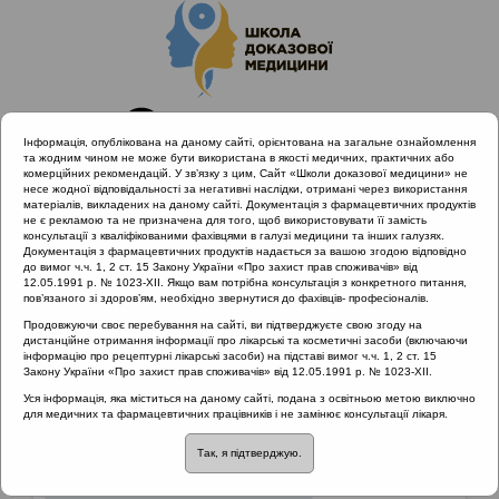
Інформація, опублікована на даному сайті, орієнтована на загальне ознайомлення
та жодним чином не може бути використана в якості медичних, практичних або
комерційних рекомендацій. У зв’язку з цим, Сайт «Школи доказової медицини» не
несе жодної відповідальності за негативні наслідки, отримані через використання
матеріалів, викладених на даному сайті. Документація з фармацевтичних продуктів
не є рекламою та не призначена для того, щоб використовувати її замість
консультації з кваліфікованими фахівцями в галузі медицини та інших галузях.
Головна
Матеріали за МКХ-11
Документація з фармацевтичних продуктів надається за вашою згодою відповідно
12 Хвороби органів дихання
до вимог ч.ч. 1, 2 ст. 15 Закону України «Про захист прав споживачів» від
12.05.1991 р. № 1023-XII. Якщо вам потрібна консультація з конкретного питання,
пов’язаного зі здоров’ям, необхідно звернутися до фахівців- професіоналів.
Продовжуючи своє перебування на сайті, ви підтверджуєте свою згоду на
Матеріали за МКХ-11
::
12 Хвороби органів
дистанційне отримання інформації про лікарські та косметичні засоби (включаючи
дихання
інформацію про рецептурні лікарські засоби) на підставі вимог ч.ч. 1, 2 ст. 15
Закону України «Про захист прав споживачів» від 12.05.1991 р. № 1023-XII.
Рубрика:
Уся інформація, яка міститься на даному сайті, подана з освітньою метою виключно
для медичних та фармацевтичних працівників і не замінює консультації лікаря.
12 Хвороби органів дихання
Так, я підтверджую.
Захворювання верхніх дихальних шляхів