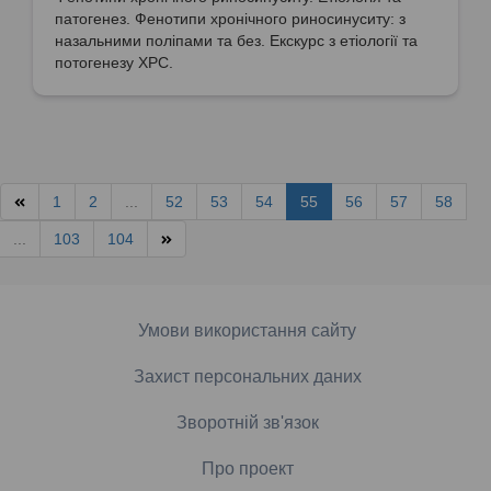
патогенез. Фенотипи хронічного риносинуситу: з
назальними поліпами та без. Екскурс з етіології та
потогенезу ХРС.
1
2
...
52
53
54
55
56
57
58
...
103
104
Умови використання сайту
Захист персональних даних
Зворотній зв'язок
Про проект