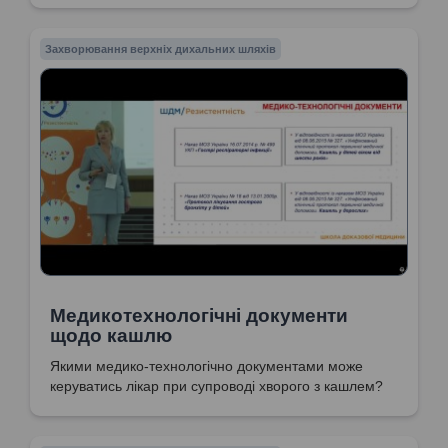
госпіталізації. Препарати вибору та обмеження
щодо застосування деяких груп препаратів.
Захворювання верхніх дихальних шляхів
Медикотехнологічні документи
щодо кашлю
Якими медико-технологічно документами може
керуватись лікар при супроводі хворого з кашлем?