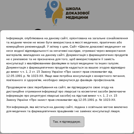
Інформація, опублікована на даному сайті, орієнтована на загальне ознайомлення
та жодним чином не може бути використана в якості медичних, практичних або
комерційних рекомендацій. У зв’язку з цим, Сайт «Школи доказової медицини» не
несе жодної відповідальності за негативні наслідки, отримані через використання
матеріалів, викладених на даному сайті. Документація з фармацевтичних продуктів
не є рекламою та не призначена для того, щоб використовувати її замість
консультації з кваліфікованими фахівцями в галузі медицини та інших галузях.
Головна
Матеріали за МКХ-11
Документація з фармацевтичних продуктів надається за вашою згодою відповідно
12 Хвороби органів дихання
до вимог ч.ч. 1, 2 ст. 15 Закону України «Про захист прав споживачів» від
12.05.1991 р. № 1023-XII. Якщо вам потрібна консультація з конкретного питання,
пов’язаного зі здоров’ям, необхідно звернутися до фахівців- професіоналів.
Продовжуючи своє перебування на сайті, ви підтверджуєте свою згоду на
Матеріали за МКХ-11
::
12 Хвороби органів
дистанційне отримання інформації про лікарські та косметичні засоби (включаючи
дихання
інформацію про рецептурні лікарські засоби) на підставі вимог ч.ч. 1, 2 ст. 15
Закону України «Про захист прав споживачів» від 12.05.1991 р. № 1023-XII.
Рубрика:
Уся інформація, яка міститься на даному сайті, подана з освітньою метою виключно
для медичних та фармацевтичних працівників і не замінює консультації лікаря.
12 Хвороби органів дихання
Так, я підтверджую.
Захворювання верхніх дихальних шляхів