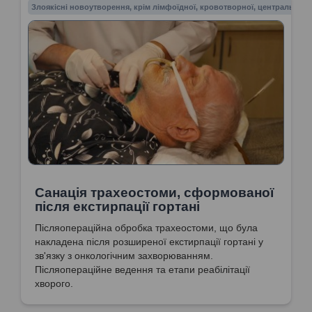
пухлини. Введення назогастрального зонду. Укриття
Злоякісні новоутворення, крім лімфоїдної, кровотворної, центральної 
біфуркації сонної артерії м’якими тканинами
киваючого м’язу.
Санація трахеостоми, сформованої
після екстирпації гортані
Післяопераційна обробка трахеостоми, що була
накладена після розширеної екстирпації гортані у
зв'язку з онкологічним захворюванням.
Післяопераційне ведення та етапи реабілітації
хворого.