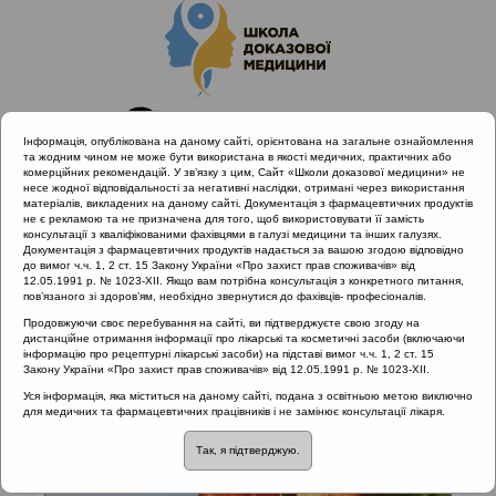
Інформація, опублікована на даному сайті, орієнтована на загальне ознайомлення
та жодним чином не може бути використана в якості медичних, практичних або
комерційних рекомендацій. У зв’язку з цим, Сайт «Школи доказової медицини» не
несе жодної відповідальності за негативні наслідки, отримані через використання
матеріалів, викладених на даному сайті. Документація з фармацевтичних продуктів
не є рекламою та не призначена для того, щоб використовувати її замість
консультації з кваліфікованими фахівцями в галузі медицини та інших галузях.
Головна
Матеріали за МКХ-11
02 Новоутворення
Документація з фармацевтичних продуктів надається за вашою згодою відповідно
до вимог ч.ч. 1, 2 ст. 15 Закону України «Про захист прав споживачів» від
12.05.1991 р. № 1023-XII. Якщо вам потрібна консультація з конкретного питання,
пов’язаного зі здоров’ям, необхідно звернутися до фахівців- професіоналів.
Матеріали за МКХ-11
::
02 Новоутворення
Продовжуючи своє перебування на сайті, ви підтверджуєте свою згоду на
дистанційне отримання інформації про лікарські та косметичні засоби (включаючи
Рубрика:
інформацію про рецептурні лікарські засоби) на підставі вимог ч.ч. 1, 2 ст. 15
Закону України «Про захист прав споживачів» від 12.05.1991 р. № 1023-XII.
02 Новоутворення
Уся інформація, яка міститься на даному сайті, подана з освітньою метою виключно
для медичних та фармацевтичних працівників і не замінює консультації лікаря.
Злоякісні новоутворення, крім лімфоїдної, кровотворної, центральної 
Так, я підтверджую.