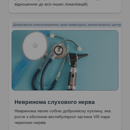
відношенню до всіх інших локалізацій).
Доброякісні новоутворення, крім лімфоїдної, кровотворної, центрально
Невринома слухового нерва
Невринома являє собою доброякісну пухлину, яка
росте з оболонки вестибулярної частини VIII пари
черепних нервів.