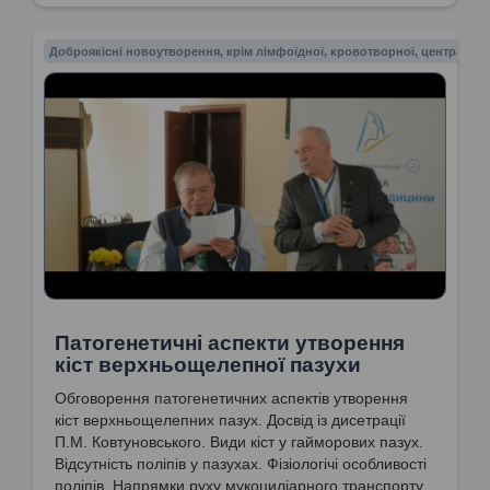
Доброякісні новоутворення, крім лімфоїдної, кровотворної, центрально
Патогенетичні аспекти утворення
кіст верхньощелепної пазухи
Обговорення патогенетичних аспектів утворення
кіст верхньощелепних пазух. Досвід із дисетрації
П.М. Ковтуновського. Види кіст у гайморових пазух.
Відсутність поліпів у пазухах. Фізіологічі особливості
поліпів. Напрямки руху мукоциліарного транспорту.