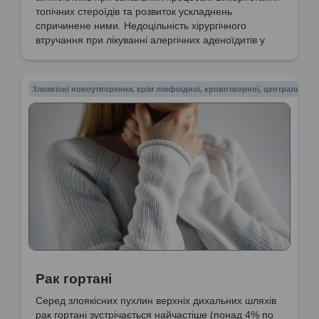
топічних стероїдів та розвиток ускладнень
спричинене ними. Недоцільність хірургічного
втручання при лікуванні алергічних аденоїдитів у
дітей. Наслідки аденотомії у дітей. Показання до
хірургії лімфоїдної тканини. Необхідність заміни
топічних стероїдів при ускладненнях. Рекомендації
Злоякісні новоутворення, крім лімфоїдної, кровотворної, центральної 
для мінімізації інфікування дітей та формування
імунітету.
Рак гортані
Серед злоякісних пухлин верхніх дихальних шляхів
рак гортані зустрічається найчастіше (понад 4% по