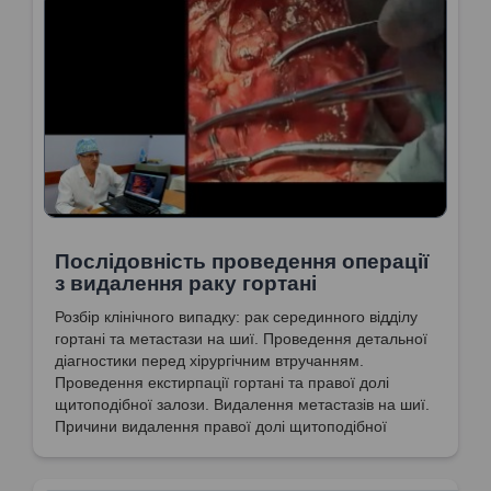
Послідовність проведення операції
з видалення раку гортані
Розбір клінічного випадку: рак серединного відділу
гортані та метастази на шиї. Проведення детальної
діагностики перед хірургічним втручанням.
Проведення екстирпації гортані та правої долі
щитоподібної залози. Видалення метастазів на шиї.
Причини видалення правої долі щитоподібної
залози. Особливості видалення правої частини
щитоподібної залози. Ендофітний тип росту