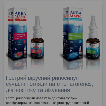
Гострий вірусний риносинуїт:
сучасні погляди на етіопатогенез,
діагностику та лікування
Гострі риносинуїти належать до групи гострих
респіраторних захворювань – збірної групи патологій,