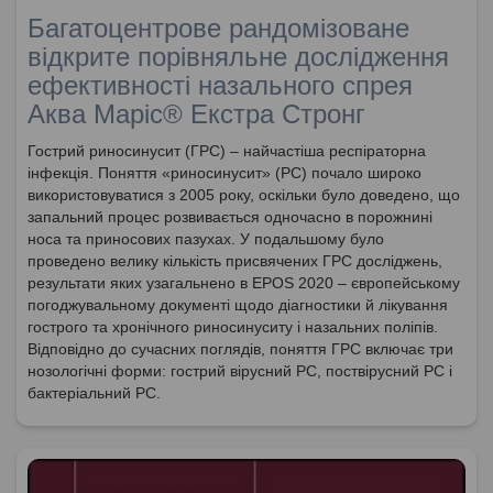
Багатоцентрове рандомізоване
відкрите порівняльне дослідження
ефективності назального спрея
Аква Маріс® Екстра Стронг
Гострий риносинусит (ГРС) – найчастіша респіраторна
інфекція. Поняття «риносинусит» (РС) почало широко
використовуватися з 2005 року, оскільки було доведено, що
запальний процес розвивається одночасно в порожнині
носа та приносових пазухах. У подальшому було
проведено велику кількість присвячених ГРС досліджень,
результати яких узагальнено в EPOS 2020 – європейському
погоджувальному документі щодо діагностики й лікування
гострого та хронічного риносинуситу і назальних поліпів.
Відповідно до сучасних поглядів, поняття ГРС включає три
нозологічні форми: гострий вірусний РС, поствірусний РС і
бактеріальний РС.