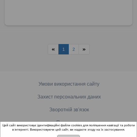
1
2
Умови використання сайту
Захист персональних даних
Зворотній зв'язок
Про проект
Цей сайт використовує ідентифікаційні файли cookies для поліпшення навігації та роботи
в інтернеті. Використовуючи цей сайт, ви надаєте згоду на їх застосування.
Контакти