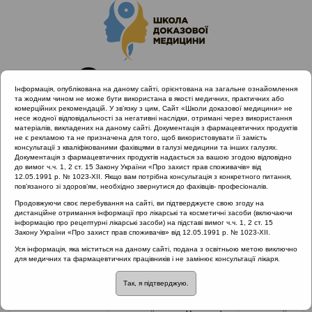
Інформація, опублікована на даному сайті, орієнтована на загальне ознайомлення
та жодним чином не може бути використана в якості медичних, практичних або
комерційних рекомендацій. У зв’язку з цим, Сайт «Школи доказової медицини» не
несе жодної відповідальності за негативні наслідки, отримані через використання
матеріалів, викладених на даному сайті. Документація з фармацевтичних продуктів
не є рекламою та не призначена для того, щоб використовувати її замість
консультації з кваліфікованими фахівцями в галузі медицини та інших галузях.
Головна
Партнери проекту
Ядран
Документація з фармацевтичних продуктів надається за вашою згодою відповідно
до вимог ч.ч. 1, 2 ст. 15 Закону України «Про захист прав споживачів» від
12.05.1991 р. № 1023-XII. Якщо вам потрібна консультація з конкретного питання,
пов’язаного зі здоров’ям, необхідно звернутися до фахівців- професіоналів.
Ядран
Продовжуючи своє перебування на сайті, ви підтверджуєте свою згоду на
дистанційне отримання інформації про лікарські та косметичні засоби (включаючи
інформацію про рецептурні лікарські засоби) на підставі вимог ч.ч. 1, 2 ст. 15
Закону України «Про захист прав споживачів» від 12.05.1991 р. № 1023-XII.
Міжнародна фармацевтична компанія "Ядран"
Уся інформація, яка міститься на даному сайті, подана з освітньою метою виключно
(JGL) - лідер на ринку засобів для лікування
для медичних та фармацевтичних працівників і не замінює консультації лікаря.
захворювань органів почуттів, в тому числі
препаратів, виготовлених з використанням
Так, я підтверджую.
лікувальних властивостей натуральної