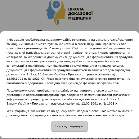
Інформація, опублікована на даному сайті, орієнтована на загальне ознайомлення
та жодним чином не може бути використана в якості медичних, практичних або
комерційних рекомендацій. У зв’язку з цим, Сайт «Школи доказової медицини» не
несе жодної відповідальності за негативні наслідки, отримані через використання
матеріалів, викладених на даному сайті. Документація з фармацевтичних продуктів
не є рекламою та не призначена для того, щоб використовувати її замість
консультації з кваліфікованими фахівцями в галузі медицини та інших галузях.
Головна
Партнери проекту
Документація з фармацевтичних продуктів надається за вашою згодою відповідно
Біофармацевтична компанія Takeda
до вимог ч.ч. 1, 2 ст. 15 Закону України «Про захист прав споживачів» від
12.05.1991 р. № 1023-XII. Якщо вам потрібна консультація з конкретного питання,
пов’язаного зі здоров’ям, необхідно звернутися до фахівців- професіоналів.
Продовжуючи своє перебування на сайті, ви підтверджуєте свою згоду на
Біофармацевтична
дистанційне отримання інформації про лікарські та косметичні засоби (включаючи
інформацію про рецептурні лікарські засоби) на підставі вимог ч.ч. 1, 2 ст. 15
Закону України «Про захист прав споживачів» від 12.05.1991 р. № 1023-XII.
компанія Takeda
Уся інформація, яка міститься на даному сайті, подана з освітньою метою виключно
для медичних та фармацевтичних працівників і не замінює консультації лікаря.
Takeda – глобальна біофармацевтична
Так, я підтверджую.
науково-дослідницька ціннісно-орієнтована
компанія, у центрі уваги якої – пацієнти
.