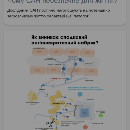
Чому САН небезпечне для життя?
Дослідники САН постійно наголошують на потенційно
загрозливому життю характері цієї патології.