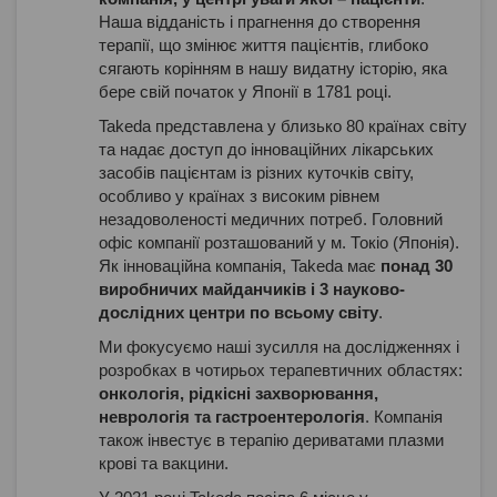
Наша відданість і прагнення до створення
терапії, що змінює життя пацієнтів, глибоко
сягають корінням в нашу видатну історію, яка
бере свій початок у Японії в 1781 році.
Takeda представлена у близько 80 країнах світу
та надає доступ до інноваційних лікарських
засобів пацієнтам із різних куточків світу,
особливо у країнах з високим рівнем
незадоволеності медичних потреб. Головний
офіс компанії розташований у м. Токіо (Японія).
Як інноваційна компанія, Takeda має
понад 30
виробничих майданчиків і 3 науково-
дослідних центри по всьому світу
.
Ми фокусуємо наші зусилля на дослідженнях і
розробках в чотирьох терапевтичних областях:
онкологія, рідкісні захворювання,
неврологія та гастроентерологія
. Компанія
також інвестує в терапію дериватами плазми
крові та вакцини.