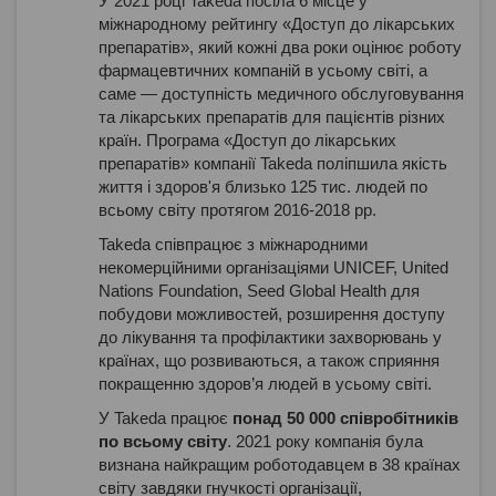
У 2021 році Takeda посіла 6 місце у
міжнародному рейтингу «Доступ до лікарських
препаратів», який кожні два роки оцінює роботу
фармацевтичних компаній в усьому світі, а
саме ― доступність медичного обслуговування
та лікарських препаратів для пацієнтів різних
країн. Програма «Доступ до лікарських
препаратів» компанії Takeda поліпшила якість
життя і здоров'я близько 125 тис. людей по
всьому світу протягом 2016-2018 рр.
Takeda співпрацює з міжнародними
некомерційними організаціями UNICEF, United
Nations Foundation, Seed Global Health для
побудови можливостей, розширення доступу
до лікування та профілактики захворювань у
країнах, що розвиваються, а також сприяння
покращенню здоров’я людей в усьому світі.
У Takeda працює
понад 50 000 співробітників
по всьому світу
. 2021 року компанія була
визнана найкращим роботодавцем в 38 країнах
світу завдяки гнучкості організації,