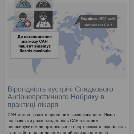
Вірогідність зустрічі Спадкового
Ангіоневротичного Набряку в
практиці лікаря
САН можна вважати орфанним захворюванням. Якщо
порівнювати розповсюдженість САН з гострим
риносинуситом чи артеріальною гіпертензією то вірогідність
зустрічі його на щоденному прийомі значно менше.