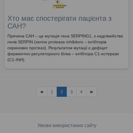
Хто має спостерігати пацієнта з
САН?
Причина САН – це мутація гена SERPING1, з надсімейства
генів SERPIN (serine protease inhibitors – інгібіторів
серинових протеаз). Результатом мутації є дефіцит
ферментно-регуляторного білка – інгібітора С1-естерази
(С1-INH).
1
2
3
4
Умови використання сайту