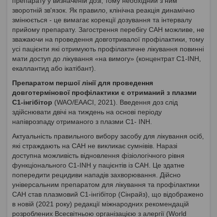
препарату у визначеній дозі, тому необхідний з ним
зворотній зв'язок. Як правило, клінічна реакція динамічно
змінюється - це вимагає корекції дозування та інтервалу
прийому препарату. Загострення перебігу САН можливе, не
зважаючи на проведення довготривалої профілактики, тому
усі пацієнти які отримують профілактичне лікування повинні
мати доступ до лікування «на вимогу» (концентрат C1-INH,
екаллантид або ікатібант).
Препаратом першої лінії для проведення
довготермінової профілактики є отриманий з плазми
C1-інгібітор
(WAO/EAACI, 2021). Введення доз слід
здійснювати двічі на тиждень на основі періоду
напіврозпаду отриманого з плазми C1- INH.
Актуальність правильного вибору засобу для лікування осіб,
які страждають на САН не викликає сумнівів. Наразі
доступна можливість відновлення фізіологічного рівня
функціонального С1-INH у пацієнтів із САН. Це здатне
попередити рецидиви нападів захворювання. Дійсно
універсальним препаратом для лікування та профілактики
САН став плазмовий С1-інгібітор (Сінрайз), що відображено
в новій (2021 року) редакції міжнародних рекомендацій
розроблених Всесвітньою організацією з алергії (World