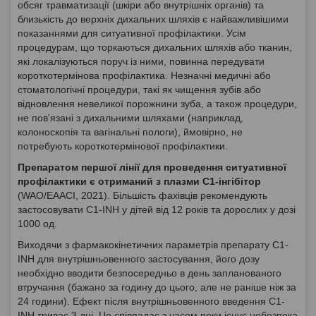
обсяг травматизації (шкіри або внутрішніх органів) та
близькість до верхніх дихальних шляхів є найважливішими
показаннями для ситуативної профілактики. Усім
процедурам, що торкаються дихальних шляхів або тканин,
які локалізуються поруч із ними, повинна передувати
короткотермінова профілактика. Незначні медичні або
стоматологічні процедури, такі як чищення зубів або
відновлення невеликої порожнини зуба, а також процедури,
не пов'язані з дихальними шляхами (наприклад,
колоноскопія та вагінальні пологи), ймовірно, не
потребують короткотермінової профілактики.
Препаратом першої лінії для проведення ситуативної
профілактики є отриманий з плазми C1-інгібітор
(WAO/EAACI, 2021). Більшість фахівців рекомендують
застосовувати C1-INH у дітей від 12 років та дорослих у дозі
1000 од.
Виходячи з фармакокінетичних параметрів препарату C1-
INH для внутрішньовенного застосування, його дозу
необхідно вводити безпосередньо в день запланованого
втручання (бажано за годину до цього, але не раніше ніж за
24 години). Ефект після внутрішньовенного введення C1-
INH триває 3 дні. Це співпадає з часом поки існує небезпека