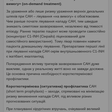
вимогу» (оn-demand treatment)
.
За ураження або лише ризику ураження верхніх дихальних
шляхів при САН – лікування «на вимогу» є обов’язковим.
Чим раніше почате лікування нападу САН, тим швидше
зникають симптоми захворювання, незалежно від тяжкості
епізоду. Ранню терапію пацієнт може проводити самостійно
(концентрат C1-INH (Сінрайз) ліцензований для
самостійного використання). Тому лікар повинен навчити
пацієнта домашньому лікуванню. Препаратами першої лінії
при лікуванні нападів САН окрім внутрішньовенного C1-INH
є ікатібант, екаллантид.
Попередження впливу тригерів захворювання САН дуже
важливе, однак у реальному житті воно не завжди досяжне.
Це основна причина необхідності короткотермінової
профілактики.
Короткотермінова (ситуативна) профілактика
САН
(short term prophylaxis) – заходи, спрямовані на мінімізацію
ризику виникнення нападів САН, під впливом різних
прогнозованих ситуацій.
При плануванні хірургічних втручань, очікуваний великий