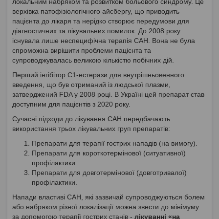
локальним набряком та розвитком больового синдрому. Це
верхівка патофізіологічного айсбергу, що приводить
пацієнта до лікаря та нерідко створює передумови для
діагностичних та лікувальних помилок. До 2008 року
існувала лише неспецифічна терапія САН. Вона не була
спроможна вирішити проблеми пацієнта та
супроводжувалась великою кількістю побічних дій.
Перший інгібітор C1-естерази для внутрішньовенного
введення, що був отриманий із людської плазми,
затверджений FDA у 2008 році. В Україні цей препарат став
доступним для пацієнтів з 2020 року.
Сучасні підходи до лікування САН передбачають
використання трьох лікувальних груп препаратів:
Препарати для терапії гострих нападів (на вимогу).
Препарати для короткотермінової (ситуативної)
профілактики.
Препарати для довготермінової (довготривалої)
профілактики.
Напади властиві САН, які зазвичай супроводжуються болем
або набряком різної локалізації можна звести до мінімуму
за допомогою терапії гострих станів -
лікуванні «на