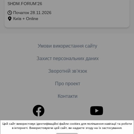
SHDM.FORUM’26
Початок 28.11.2026
Київ + Online
Умови використання сайту
Захист персональних даних
Зворотній зв'язок
Про проект
Контакти
Цей сайт використовує ідентифікаційні файли cookies для поліпшення навігації та роботи
в інтернеті. Використовуючи цей сайт, ви надаєте згоду на їх застосування.
© 2018-2026 «Школа доказової медицини». Всі права