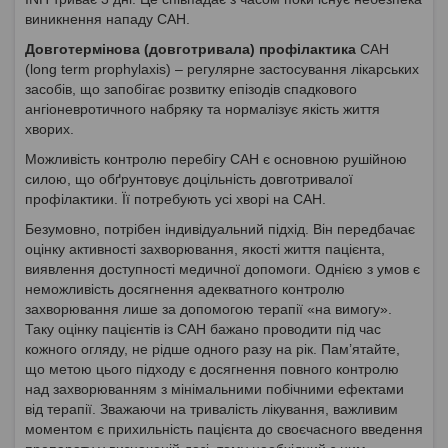
виникнення нападу САН.
Довготермінова (довготривала) профілактика
САН
(long term prophylaxis) – регулярне застосування лікарських
засобів, що запобігає розвитку епізодів спадкового
ангіоневротичного набряку та нормалізує якість життя
хворих.
Можливість контролю перебігу САН є основною рушійною
силою, що обґрунтовує доцільність довготривалої
профілактики. Її потребують усі хворі на САН.
Безумовно, потрібен індивідуальний підхід. Він передбачає
оцінку активності захворювання, якості життя пацієнта,
виявлення доступності медичної допомоги. Однією з умов є
неможливість досягнення адекватного контролю
захворювання лише за допомогою терапії «на вимогу».
Таку оцінку пацієнтів із САН бажано проводити під час
кожного огляду, не рідше одного разу на рік. Пам’ятайте,
що метою цього підходу є досягнення повного контролю
над захворюванням з мінімальними побічними ефектами
від терапії. Зважаючи на тривалість лікування, важливим
моментом є прихильність пацієнта до своєчасного введення