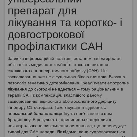
препарат для
лікування та коротко- і
довгострокової
профілактики САН
Завдяки інформаційній політиці, останнім часом зростає
обізнаність медичного ком’юніті стосовно питання
спадкового ангіоневротичного набряку (САН). Це
захворювання вже не є суцільною білою плямою. Вказана
патологія генетично детермінована і реалізувати етіотропне
лікування до сьогодні не вдається – тому раціональним в
терапії САН є компенсація, властивого даному
захворюванню, відносного або абсолютного дефіциту
інгібітору С1-естерази. Таке лікування відновлює
нормальний баланс калікреїну та пов’язаного з ним
брадикініну. В результаті - припиняється періодичне
неконтрольоване вивільнення останнього, що попереджує
типові для САН напади. Як відомо, вони супроводжуються