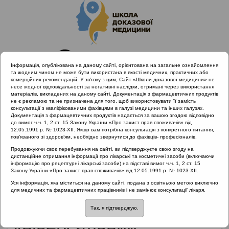
Інформація, опублікована на даному сайті, орієнтована на загальне ознайомлення
та жодним чином не може бути використана в якості медичних, практичних або
комерційних рекомендацій. У зв’язку з цим, Сайт «Школи доказової медицини» не
несе жодної відповідальності за негативні наслідки, отримані через використання
матеріалів, викладених на даному сайті. Документація з фармацевтичних продуктів
не є рекламою та не призначена для того, щоб використовувати її замість
консультації з кваліфікованими фахівцями в галузі медицини та інших галузях.
Головна
Партнери проекту
Документація з фармацевтичних продуктів надається за вашою згодою відповідно
Біофармацевтична компанія Takeda
до вимог ч.ч. 1, 2 ст. 15 Закону України «Про захист прав споживачів» від
12.05.1991 р. № 1023-XII. Якщо вам потрібна консультація з конкретного питання,
Плазмовий в/в С1-інгібітор, як універсальний препарат для
пов’язаного зі здоров’ям, необхідно звернутися до фахівців- професіоналів.
лікування та коротко- і довгострокової профілактики САН
Продовжуючи своє перебування на сайті, ви підтверджуєте свою згоду на
дистанційне отримання інформації про лікарські та косметичні засоби (включаючи
інформацію про рецептурні лікарські засоби) на підставі вимог ч.ч. 1, 2 ст. 15
Закону України «Про захист прав споживачів» від 12.05.1991 р. № 1023-XII.
Плазмовий в/в С1-
Уся інформація, яка міститься на даному сайті, подана з освітньою метою виключно
для медичних та фармацевтичних працівників і не замінює консультації лікаря.
інгібітор, як
Так, я підтверджую.
універсальний