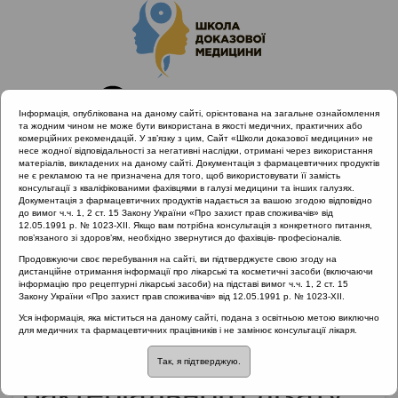
Інформація, опублікована на даному сайті, орієнтована на загальне ознайомлення
та жодним чином не може бути використана в якості медичних, практичних або
комерційних рекомендацій. У зв’язку з цим, Сайт «Школи доказової медицини» не
несе жодної відповідальності за негативні наслідки, отримані через використання
матеріалів, викладених на даному сайті. Документація з фармацевтичних продуктів
не є рекламою та не призначена для того, щоб використовувати її замість
консультації з кваліфікованими фахівцями в галузі медицини та інших галузях.
Головна
Партнери проекту
Ділео Фарма
Документація з фармацевтичних продуктів надається за вашою згодою відповідно
Терапевтичне застосування бактеріального лізату при
до вимог ч.ч. 1, 2 ст. 15 Закону України «Про захист прав споживачів» від
12.05.1991 р. № 1023-XII. Якщо вам потрібна консультація з конкретного питання,
алергічних захворюваннях: систематичний огляд та мета-
пов’язаного зі здоров’ям, необхідно звернутися до фахівців- професіоналів.
аналіз
Продовжуючи своє перебування на сайті, ви підтверджуєте свою згоду на
дистанційне отримання інформації про лікарські та косметичні засоби (включаючи
інформацію про рецептурні лікарські засоби) на підставі вимог ч.ч. 1, 2 ст. 15
Закону України «Про захист прав споживачів» від 12.05.1991 р. № 1023-XII.
Терапевтичне
Уся інформація, яка міститься на даному сайті, подана з освітньою метою виключно
для медичних та фармацевтичних працівників і не замінює консультації лікаря.
застосування
Так, я підтверджую.
бактеріального лізату