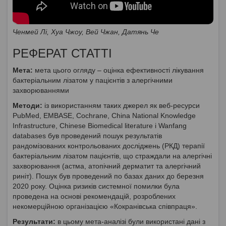
Ченмей Лі, Хуа Чжоу, Вей Чжан, Датянь Че
РЕФЕРАТ СТАТТІ
Мета:
мета цього огляду – оцінка ефективності лікування
бактеріальним лізатом у пацієнтів з алергічними
захворюваннями
Методи:
із використанням таких джерел як веб-ресурси
PubMed, EMBASE, Cochrane, China National Knowledge
Infrastructure, Chinese Biomedical literature і Wanfang
databases був проведений пошук результатів
рандомізованих контрольованих досліджень (РКД) терапії
бактеріальним лізатом пацієнтів, що страждали на алергічні
захворювання (астма, атопічний дерматит та алергічний
риніт). Пошук був проведений по базах даних до березня
2020 року. Оцінка ризиків системної помилки була
проведена на основі рекомендацій, розроблених
некомерційною організацією «Кокранівська співпраця».
Результати:
в цьому мета-аналізі були використані дані з