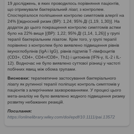
19 досліджень, в яких проводилось порівняння пацієнтів,
що отримували бактеріальний лізат, з контролем.
Спостерігалося поліпшення контролю симптомів алергії на
24% [(відносний ризик (ВР): 1,24; 95% ДІ (1,19, 1,30)]. На
додаток до цього покращення контролю симптомів астми
було на 22% вище [(ВР): 1,22; 95% ДІ (1,14, 1,26)] у групі
терапії бактеріальним лізатом. Крім того, у групі терапії
порівняно з контролем було виявлено підвищення рівнів
імуноглобулінів (IgA і IgG), рівнів підтипів Т-лімфоцитів
(CD3+, CD4+, CD4+/CD8+, Th1) і цитокінів (IFN-γ, IL-2 і IL-
12). Водночас не було виявлено суттєвої різниці у частоті
побічних явищ між обома групами.
Висновки:
терапевтичне застосування бактеріального
лізату як рутинної терапії поліпшує контроль симптомів у
пацієнтів з алергічними захворюваннями. У процесі цього
мета-аналізу не було виявлено жодного підвищення ризику
розвитку небажаних реакцій.
Посилання:
https://onlinelibrary.wiley.com/doi/epdf/10.1111/pai.13572