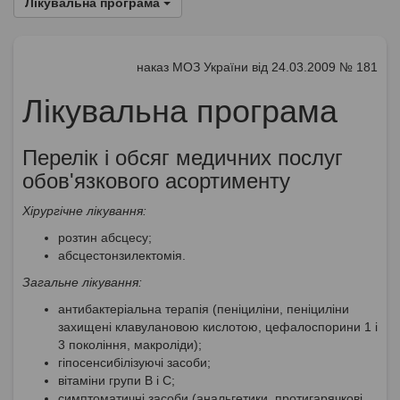
Лікувальна програма
наказ МОЗ України від 24.03.2009 № 181
Лікувальна програма
Перелік і обсяг медичних послуг
обов'язкового асортименту
Хірургічне лікування:
розтин абсцесу;
абсцестонзилектомія.
Загальне лікування:
антибактеріальна терапія (пеніциліни, пеніциліни
захищені клавулановою кислотою, цефалоспорини 1 і
3 покоління, макроліди);
гіпосенсибілізуючі засоби;
вітаміни групи В і С;
симптоматичні засоби (анальгетики, протигарячкові,