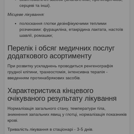
серцеві та інші).
Місцеве лікування:
полоскання глотки дезінфікуючими теплими
розчинами: фурациліна, етакрідина лактата, настоїв
шавлії, ромашки;
Перелік і обсяг медичних послуг
додаткового асортименту
При розвитку ускладнень проводиться ренгенографія
грудної клітини, трахеостомія, інтенсивна терапія -
введенням протинабрякових засобів.
Характеристика кінцевого
очікуваного результату лікування
Нормалізація загального стану, температури тіла,
зникнення запальних явищ у глотці, нормалізація показників
крові.
Тривалість лікування в стаціонарі - 3-5 днів.