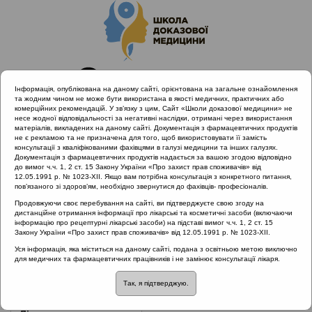
Інформація, опублікована на даному сайті, орієнтована на загальне ознайомлення
та жодним чином не може бути використана в якості медичних, практичних або
комерційних рекомендацій. У зв’язку з цим, Сайт «Школи доказової медицини» не
несе жодної відповідальності за негативні наслідки, отримані через використання
матеріалів, викладених на даному сайті. Документація з фармацевтичних продуктів
не є рекламою та не призначена для того, щоб використовувати її замість
консультації з кваліфікованими фахівцями в галузі медицини та інших галузях.
Головна
Нормативні документи
Тонзиліт
Документація з фармацевтичних продуктів надається за вашою згодою відповідно
до вимог ч.ч. 1, 2 ст. 15 Закону України «Про захист прав споживачів» від
12.05.1991 р. № 1023-XII. Якщо вам потрібна консультація з конкретного питання,
Рубрика:
пов’язаного зі здоров’ям, необхідно звернутися до фахівців- професіоналів.
Тонзиліт
Продовжуючи своє перебування на сайті, ви підтверджуєте свою згоду на
дистанційне отримання інформації про лікарські та косметичні засоби (включаючи
інформацію про рецептурні лікарські засоби) на підставі вимог ч.ч. 1, 2 ст. 15
Закону України «Про захист прав споживачів» від 12.05.1991 р. № 1023-XII.
Назва:
Протокол надання медичної допомоги хворим з
Уся інформація, яка міститься на даному сайті, подана з освітньою метою виключно
для медичних та фармацевтичних працівників і не замінює консультації лікаря.
паратонзилітом і паратонзилярним абсцесом
Так, я підтверджую.
ЗМІСТ: