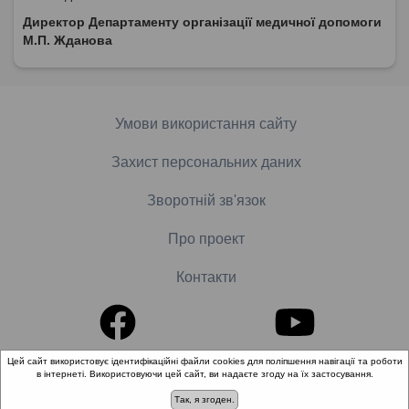
Директор Департаменту організації медичної допомоги
М.П. Жданова
Умови використання сайту
Захист персональних даних
Зворотній зв'язок
Про проект
Контакти
Цей сайт використовує ідентифікаційні файли cookies для поліпшення навігації та роботи
в інтернеті. Використовуючи цей сайт, ви надаєте згоду на їх застосування.
© 2018-2026 «Школа доказової медицини». Всі права
захищені.
Так, я згоден.