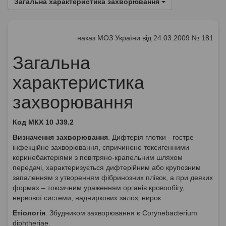
Загальна характеристика захворювання
наказ МОЗ України від 24.03.2009 № 181
Загальна
характеристика
захворювання
Код МКХ 10 J39.2
Визначення захворювання
. Дифтерія глотки - гостре
інфекційне захворювання, спричинене токсигенними
коринебактеріями з повітряно-крапельним шляхом
передачі, характеризується дифтерійним або крупозним
запаленням з утворенням фібринозних плівок, а при деяких
формах – токсичним ураженням органів кровообігу,
нервової системи, надниркових залоз, нирок.
Етіологія
. Збудником захворювання є Corynebacterium
diphtheriae.