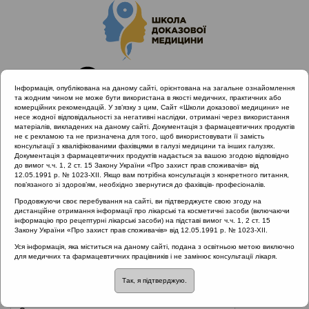
Інформація, опублікована на даному сайті, орієнтована на загальне ознайомлення
та жодним чином не може бути використана в якості медичних, практичних або
комерційних рекомендацій. У зв’язку з цим, Сайт «Школи доказової медицини» не
несе жодної відповідальності за негативні наслідки, отримані через використання
матеріалів, викладених на даному сайті. Документація з фармацевтичних продуктів
не є рекламою та не призначена для того, щоб використовувати її замість
консультації з кваліфікованими фахівцями в галузі медицини та інших галузях.
Головна
Нормативні документи
Тонзиліт
Документація з фармацевтичних продуктів надається за вашою згодою відповідно
до вимог ч.ч. 1, 2 ст. 15 Закону України «Про захист прав споживачів» від
12.05.1991 р. № 1023-XII. Якщо вам потрібна консультація з конкретного питання,
Рубрика:
пов’язаного зі здоров’ям, необхідно звернутися до фахівців- професіоналів.
Тонзиліт
Продовжуючи своє перебування на сайті, ви підтверджуєте свою згоду на
дистанційне отримання інформації про лікарські та косметичні засоби (включаючи
інформацію про рецептурні лікарські засоби) на підставі вимог ч.ч. 1, 2 ст. 15
Закону України «Про захист прав споживачів» від 12.05.1991 р. № 1023-XII.
Назва:
Протокол надання медичної допомоги хворим з
Уся інформація, яка міститься на даному сайті, подана з освітньою метою виключно
для медичних та фармацевтичних працівників і не замінює консультації лікаря.
дифтерією глотки
Так, я підтверджую.
ЗМІСТ: