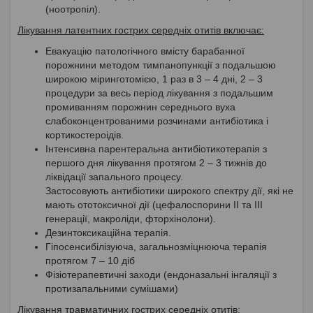
(ноотропіл).
Лікування латентних гострих середніх отитів включає:
Евакуацію патологічного вмісту барабанної
порожнини методом тимпанопункції з подальшою
широкою міринготомією, 1 раз в 3 – 4 дні, 2 – 3
процедури за весь період лікування з подальшим
промиванням порожнин середнього вуха
слабоконцентрованими розчинами антибіотика і
кортикостероідів.
Інтенсивна парентеральна антибіотикотерапія з
першого дня лікування протягом 2 – 3 тижнів до
ліквідації запального процесу.
Застосовують антибіотики широкого спектру дії, які не
мають ототоксичної дії (цефалоспорини II та III
генерації, макроліди, фторхінолони).
Дезинтоксикаційна терапія.
Гіпосенсибілізуюча, загальнозміцнююча терапія
протягом 7 – 10 діб
Фізіотерапевтичні заходи (ендоназальні інгаляції з
протизапальними сумішами)
Лікування травматичних гострих середніх отитів: