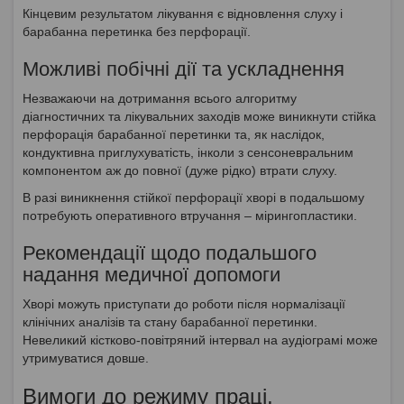
Кінцевим результатом лікування є відновлення слуху і
барабанна перетинка без перфорації.
Можливі побічні дії та ускладнення
Незважаючи на дотримання всього алгоритму
діагностичних та лікувальних заходів може виникнути стійка
перфорація барабанної перетинки та, як наслідок,
кондуктивна приглухуватість, інколи з сенсоневральним
компонентом аж до повної (дуже рідко) втрати слуху.
В разі виникнення стійкої перфорації хворі в подальшому
потребують оперативного втручання – мірингопластики.
Рекомендації щодо подальшого
надання медичної допомоги
Хворі можуть приступати до роботи після нормалізації
клінічних аналізів та стану барабанної перетинки.
Невеликий кістково-повітряний інтервал на аудіограмі може
утримуватися довше.
Вимоги до режиму праці,