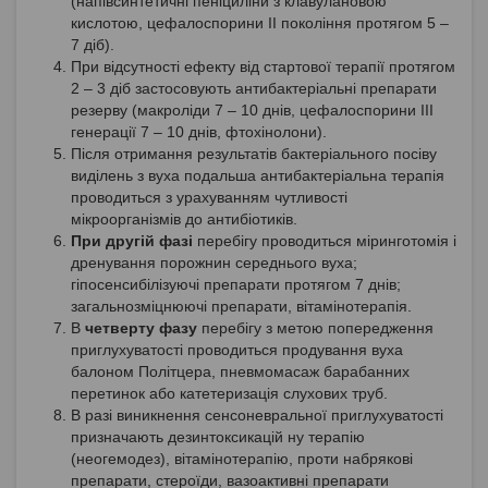
(напівсинтетичні пеніциліни з клавулановою
кислотою, цефалоспорини II покоління протягом 5 –
7 діб).
При відсутності ефекту від стартової терапії протягом
2 – 3 діб застосовують антибактеріальні препарати
резерву (макроліди 7 – 10 днів, цефалоспорини III
генерації 7 – 10 днів, фтохінолони).
Після отримання результатів бактеріального посіву
виділень з вуха подальша антибактеріальна терапія
проводиться з урахуванням чутливості
мікроорганізмів до антибіотиків.
При другій фазі
перебігу проводиться міринготомія і
дренування порожнин середнього вуха;
гіпосенсибілізуючі препарати протягом 7 днів;
загальнозміцнюючі препарати, вітамінотерапія.
В
четверту фазу
перебігу з метою попередження
приглухуватості проводиться продування вуха
балоном Політцера, пневмомасаж барабанних
перетинок або катетеризація слухових труб.
В разі виникнення сенсоневральної приглухуватості
призначають дезинтоксикацій ну терапію
(неогемодез), вітамінотерапію, проти набрякові
препарати, стероїди, вазоактивні препарати