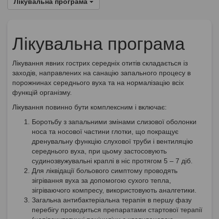
Лікувальна програма
Лікувальна програма
Лікування явних гострих середніх отитів складається із
заходів, направлених на санацію запального процесу в
порожнинах середнього вуха та на нормалізацію всіх
функцій організму.
Лікування повинно бути комплексним і включає:
Боротьбу з запальними змінами слизової оболонки
носа та носової частини глотки, що покращує
дренувальну функцію слухової труби і вентиляцію
середнього вуха, при цьому застосовують
судинозвужувальні краплі в ніс протягом 5 – 7 діб.
Для ліквідації больового симптому проводять
зігрівання вуха за допомогою сухого тепла,
зігріваючого компресу, використовують аналгетики.
Загальна антибактеріальна терапія в першу фазу
перебігу проводиться препаратами стартової терапії