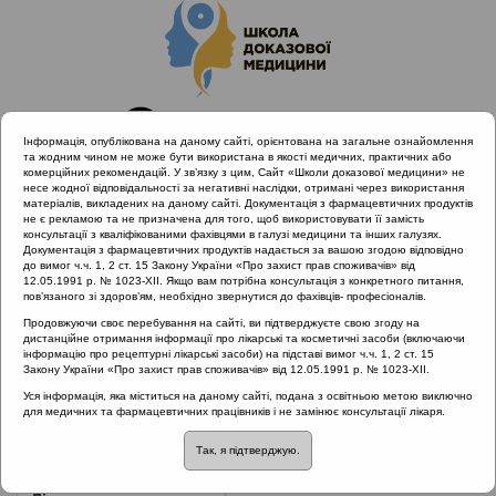
Інформація, опублікована на даному сайті, орієнтована на загальне ознайомлення
та жодним чином не може бути використана в якості медичних, практичних або
комерційних рекомендацій. У зв’язку з цим, Сайт «Школи доказової медицини» не
несе жодної відповідальності за негативні наслідки, отримані через використання
матеріалів, викладених на даному сайті. Документація з фармацевтичних продуктів
не є рекламою та не призначена для того, щоб використовувати її замість
консультації з кваліфікованими фахівцями в галузі медицини та інших галузях.
Головна
Нормативні документи
Гоcтрий отит
Документація з фармацевтичних продуктів надається за вашою згодою відповідно
до вимог ч.ч. 1, 2 ст. 15 Закону України «Про захист прав споживачів» від
12.05.1991 р. № 1023-XII. Якщо вам потрібна консультація з конкретного питання,
Рубрика:
пов’язаного зі здоров’ям, необхідно звернутися до фахівців- професіоналів.
Гоcтрий отит
Продовжуючи своє перебування на сайті, ви підтверджуєте свою згоду на
дистанційне отримання інформації про лікарські та косметичні засоби (включаючи
інформацію про рецептурні лікарські засоби) на підставі вимог ч.ч. 1, 2 ст. 15
Закону України «Про захист прав споживачів» від 12.05.1991 р. № 1023-XII.
Назва:
Протокол надання медичної допомоги хворим з гострим
Уся інформація, яка міститься на даному сайті, подана з освітньою метою виключно
для медичних та фармацевтичних працівників і не замінює консультації лікаря.
гнійним середнім отитом
Так, я підтверджую.
ЗМІСТ: