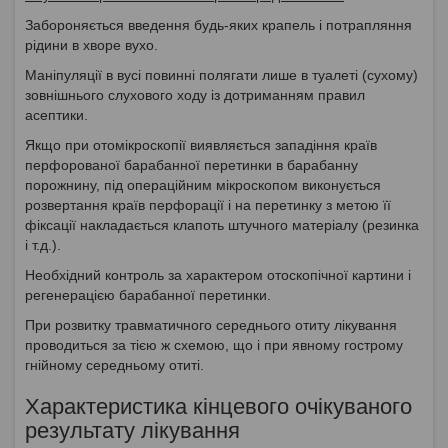
Забороняється введення будь-яких крапель і потрапляння
рідини в хворе вухо.
Маніпуляції в вусі повинні полягати лише в туалеті (сухому)
зовнішнього слухового ходу із дотриманням правил
асептики.
Якщо при отомікроскопії виявляється западіння країв
перфорованої барабанної перетинки в барабанну
порожнину, під операційним мікроскопом виконується
розвертання країв перфорації і на перетинку з метою її
фіксації накладається клапоть штучного матеріалу (резинка
і т.д.).
Необхідний контроль за характером отоскопічної картини і
регенерацією барабанної перетинки.
При розвитку травматичного середнього отиту лікування
проводиться за тією ж схемою, що і при явному гострому
гнійному середньому отиті.
Характеристика кінцевого очікуваного
результату лікування