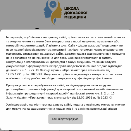
Інформація, опублікована на даному сайті, орієнтована на загальне ознайомлення
та жодним чином не може бути використана в якості медичних, практичних або
комерційних рекомендацій. У зв’язку з цим, Сайт «Школи доказової медицини» не
несе жодної відповідальності за негативні наслідки, отримані через використання
матеріалів, викладених на даному сайті. Документація з фармацевтичних продуктів
не є рекламою та не призначена для того, щоб використовувати її замість
консультації з кваліфікованими фахівцями в галузі медицини та інших галузях.
Головна
Нормативні документи
Фарингіти
Документація з фармацевтичних продуктів надається за вашою згодою відповідно
до вимог ч.ч. 1, 2 ст. 15 Закону України «Про захист прав споживачів» від
12.05.1991 р. № 1023-XII. Якщо вам потрібна консультація з конкретного питання,
Рубрика:
пов’язаного зі здоров’ям, необхідно звернутися до фахівців- професіоналів.
Фарингіти
Продовжуючи своє перебування на сайті, ви підтверджуєте свою згоду на
дистанційне отримання інформації про лікарські та косметичні засоби (включаючи
інформацію про рецептурні лікарські засоби) на підставі вимог ч.ч. 1, 2 ст. 15
Закону України «Про захист прав споживачів» від 12.05.1991 р. № 1023-XII.
Назва:
Протокол надання медичної допомоги хворим з гострим
Уся інформація, яка міститься на даному сайті, подана з освітньою метою виключно
для медичних та фармацевтичних працівників і не замінює консультації лікаря.
фарингітом
Так, я підтверджую.
ЗМІСТ: