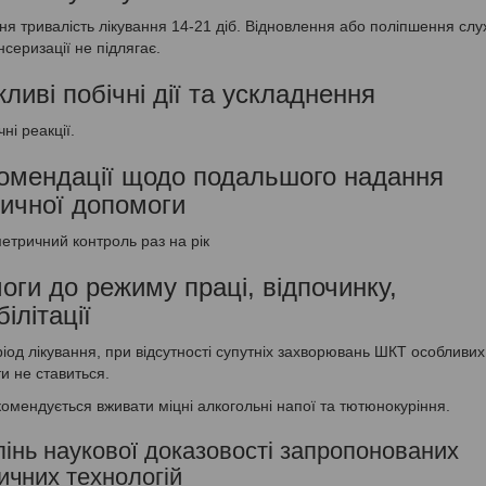
я тривалість лікування 14-21 діб. Відновлення або поліпшення слух
серизації не підлягає.
ливі побічні дії та ускладнення
чні реакції.
омендації щодо подальшого надання
ичної допомоги
етричний контроль раз на рік
оги до режиму праці, відпочинку,
ілітації
іод лікування, при відсутності супутніх захворювань ШКТ особливих
ти не ставиться.
омендується вживати міцні алкогольні напої та тютюнокуріння.
інь наукової доказовості запропонованих
ичних технологій