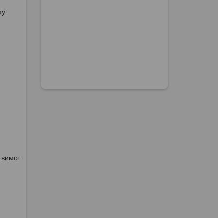
у.
 вимог