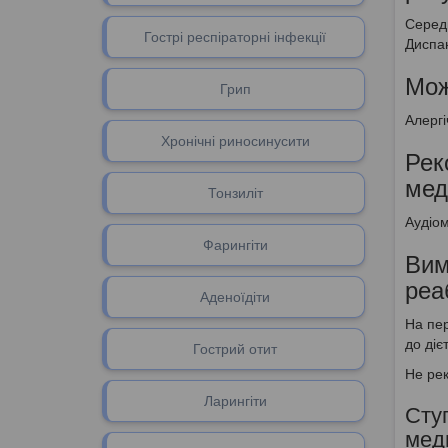
Середн
Гострі респіраторні інфекції
Диспан
Мож
Грип
Алергі
Хронічні риносинусити
Рек
мед
Тонзиліт
Аудіом
Фарингіти
Вим
реаб
Аденоїдіти
На пер
до діє
Гоcтрий отит
Не рек
Ларингіти
Ступ
мед