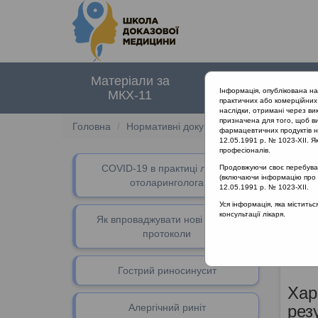
Матеріали за
Нормативні
Інформація, опублікована н
МКХ-11
документи
практичних або комерційних 
наслідки, отримані через ви
призначена для того, щоб ви
Головна
Нормативні документи
Неврологічні 
фармацевтичних продуктів на
12.05.1991 р. № 1023-XII. Як
професіоналів.
СOVID-19 в практиці лікаря-
Продовжуючи своє перебуванн
(включаючи інформацію про ре
отоларинголога
12.05.1991 р. № 1023-XII.
Лі
Уся інформація, яка містить
консультації лікаря.
Як впроваджувати нові клінічні
протоколи
Застос
Реабіл
Гострий риносинусит
Хар
Алергічний риніт
рез