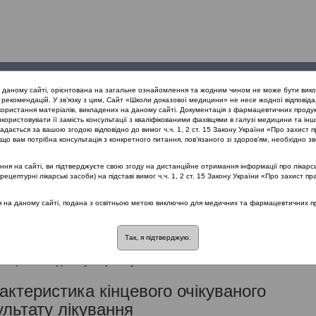
Проведені
Конференції
Партнери
Лек
а даному сайті, орієнтована на загальне ознайомлення та жодним чином не може бути вико
заходи
проекту
рекомендацій. У зв’язку з цим, Сайт «Школи доказової медицини» не несе жодної відповіда
користання матеріалів, викладених на даному сайті. Документація з фармацевтичних продук
користовувати її замість консультації з кваліфікованими фахівцями в галузі медицини та інш
захворювання
дається за вашою згодою відповідно до вимог ч.ч. 1, 2 ст. 15 Закону України «Про захист п
що вам потрібна консультація з конкретного питання, пов’язаного зі здоров’ям, необхідно зв
я на сайті, ви підтверджуєте свою згоду на дистанційне отримання інформації про лікарсь
наказ МОЗ України від 24.03.200
цептурні лікарські засоби) на підставі вимог ч.ч. 1, 2 ст. 15 Закону України «Про захист пр
кувальна програма
ся на даному сайті, подана з освітньою метою виключно для медичних та фармацевтичних пра
Так, я підтверджую.
овують препарати, що поліпшують судинну мікроциркуляцію; ноотр
ітаційні заходи: слухопротезування.
актеристика кінцевого очікуваного
ультату лікування