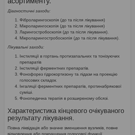
асортименту.
Діагностичні заходи:
Фіброларингоскопія (до та після лікування)
Мікроларингоскопія (до та після лікування)
Ларингостробоскопія (до та після лікування).
Мікроларингостробоскопія (до та після лікування).
Лікувальні заходи:
Інстиляції в гортань протизапальних та тонізуючих
препаратів
Інстиляції ферментних препаратів.
Фонофорез гідрокортизону та лідази на проекцію
голосових складок.
Інгаляції ферментних препаратів, протинабрякової
суміші.
Фонопедична терапія в розширеному обсязі.
Характеристика кінцевого очікуваного
результату лікування.
Повна ліквідація або значне зменшення вузликів, повне
відновлення або покращення голосової функції