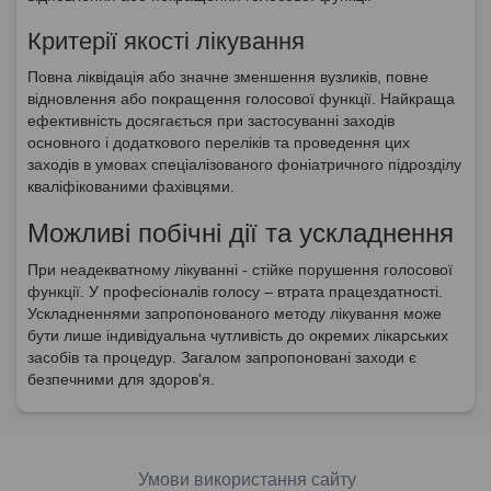
Критерії якості лікування
Повна ліквідація або значне зменшення вузликів, повне
відновлення або покращення голосової функції. Найкраща
ефективність досягається при застосуванні заходів
основного і додаткового переліків та проведення цих
заходів в умовах спеціалізованого фоніатричного підрозділу
кваліфікованими фахівцями.
Можливі побічні дії та ускладнення
При неадекватному лікуванні - стійке порушення голосової
функції. У професіоналів голосу – втрата працездатності.
Ускладненнями запропонованого методу лікування може
бути лише індивідуальна чутливість до окремих лікарських
засобів та процедур. Загалом запропоновані заходи є
безпечними для здоров'я.
Умови використання сайту