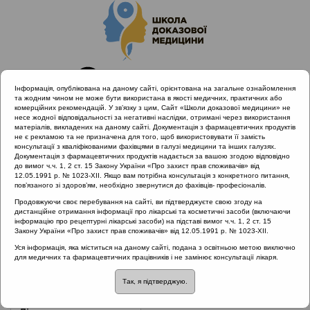
Інформація, опублікована на даному сайті, орієнтована на загальне ознайомлення
та жодним чином не може бути використана в якості медичних, практичних або
комерційних рекомендацій. У зв’язку з цим, Сайт «Школи доказової медицини» не
несе жодної відповідальності за негативні наслідки, отримані через використання
матеріалів, викладених на даному сайті. Документація з фармацевтичних продуктів
не є рекламою та не призначена для того, щоб використовувати її замість
консультації з кваліфікованими фахівцями в галузі медицини та інших галузях.
Головна
Нормативні документи
Ларингіти
Документація з фармацевтичних продуктів надається за вашою згодою відповідно
до вимог ч.ч. 1, 2 ст. 15 Закону України «Про захист прав споживачів» від
12.05.1991 р. № 1023-XII. Якщо вам потрібна консультація з конкретного питання,
Рубрика:
пов’язаного зі здоров’ям, необхідно звернутися до фахівців- професіоналів.
Ларингіти
Продовжуючи своє перебування на сайті, ви підтверджуєте свою згоду на
дистанційне отримання інформації про лікарські та косметичні засоби (включаючи
інформацію про рецептурні лікарські засоби) на підставі вимог ч.ч. 1, 2 ст. 15
Закону України «Про захист прав споживачів» від 12.05.1991 р. № 1023-XII.
Назва:
Протокол надання медичної допомоги хворим з
Уся інформація, яка міститься на даному сайті, подана з освітньою метою виключно
для медичних та фармацевтичних працівників і не замінює консультації лікаря.
вузликами голосових складок
Так, я підтверджую.
ЗМІСТ: