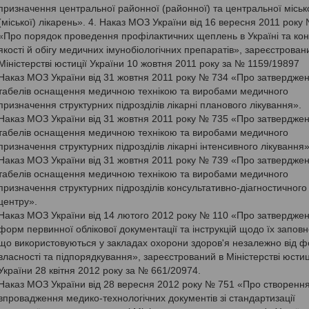
призначення центральної районної (районної) та центральної міськ
(міської) лікарень». 4. Наказ МОЗ України від 16 вересня 2011 року
«Про порядок проведення профілактичних щеплень в Україні та ко
якості й обігу медичних імунобіологічних препаратів», зареєстрован
Міністерстві юстиції України 10 жовтня 2011 року за № 1159/19897
Наказ МОЗ України від 31 жовтня 2011 року № 734 «Про затвердже
табелів оснащення медичною технікою та виробами медичного
призначення структурних підрозділів лікарні планового лікування».
Наказ МОЗ України від 31 жовтня 2011 року № 735 «Про затвердже
табелів оснащення медичною технікою та виробами медичного
призначення структурних підрозділів лікарні інтенсивного лікування»
Наказ МОЗ України від 31 жовтня 2011 року № 739 «Про затвердже
табелів оснащення медичною технікою та виробами медичного
призначення структурних підрозділів консультативно-діагностичного
центру».
Наказ МОЗ України від 14 лютого 2012 року № 110 «Про затвердже
форм первинної облікової документації та інструкцій щодо їх запов
що використовуються у закладах охорони здоров'я незалежно від 
власності та підпорядкування», зареєстрований в Міністерстві юстиц
України 28 квітня 2012 року за № 661/20974.
Наказ МОЗ України від 28 вересня 2012 року № 751 «Про створення
впровадження медико-технологічних документів зі стандартизації