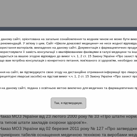
Проведені
Конференції
Партнери
Лек
а даному сайті, орієнтована на загальне ознайомлення та жодним чином не може бути вико
заходи
проекту
рекомендацій. У зв’язку з цим, Сайт «Школи доказової медицини» не несе жодної відповіда
користання матеріалів, викладених на даному сайті. Документація з фармацевтичних продук
користовувати її замість консультації з кваліфікованими фахівцями в галузі медицини та інш
дається за вашою згодою відповідно до вимог ч.ч. 1, 2 ст. 15 Закону України «Про захист п
що вам потрібна консультація з конкретного питання, пов’язаного зі здоров’ям, необхідно зв
я на сайті, ви підтверджуєте свою згоду на дистанційне отримання інформації про лікарсь
Наказ Міністерства охорони здоров’я України 16 липня 2014 р
цептурні лікарські засоби) на підставі вимог ч.ч. 1, 2 ст. 15 Закону України «Про захист пр
І. Список літератури
ся на даному сайті, подана з освітньою метою виключно для медичних та фармацевтичних пра
Так, я підтверджую.
Адаптована клінічна настанова, заснована на доказах «Грип та гостр
респіраторні інфекції», 2014.
Наказ МОЗ України від 23 лютого 2000 року № 33 «Про штатні норм
та типові штати закладів охорони здоров'я».
Наказ МОЗ України від 02 березня 2011 року № 127 «Про затвердж
примірних табелів оснащення медичною технікою та виробами мед