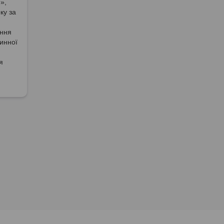
»,
ку за
ення
инної
я