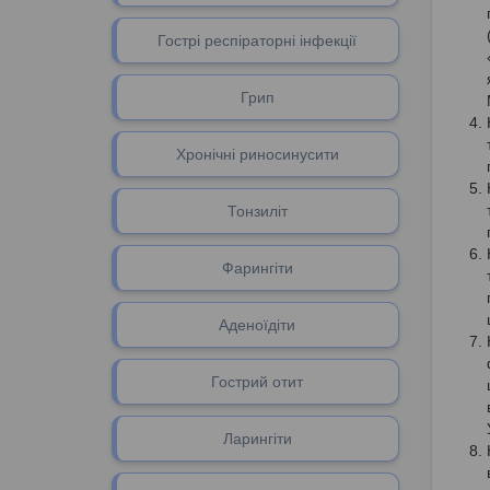
Гострі респіраторні інфекції
Грип
Хронічні риносинусити
Тонзиліт
Фарингіти
Аденоїдіти
Гоcтрий отит
Ларингіти