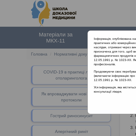
Матеріали за
Нормативні
Інформація, опублікована н
МКХ-11
документи
практичних або комерційних 
наслідки, отримані через ви
призначена для того, щоб ви
Головна
Нормативні документи
Грип
фармацевтичних продуктів на
12.05.1991 р. № 1023-XII. Як
професіоналів.
СOVID-19 в практиці лікаря-
Продовжуючи своє перебуванн
(включаючи інформацію про ре
отоларинголога
12.05.1991 р. № 1023-XII.
VІ
Уся інформація, яка містить
консультації лікаря.
Як впроваджувати нові клінічні
протоколи
Гострий риносинусит
Алергічний риніт