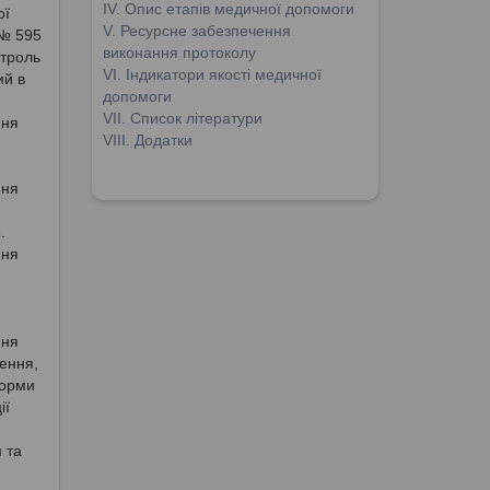
ІV. Опис етапів медичної допомоги
ої
V. Ресурсне забезпечення
 № 595
виконання протоколу
нтроль
VІ. Індикатори якості медичної
ий в
допомоги
VІІ. Список літератури
ння
VІІІ. Додатки
ння
.
ння
ння
нення,
форми
ії
 та