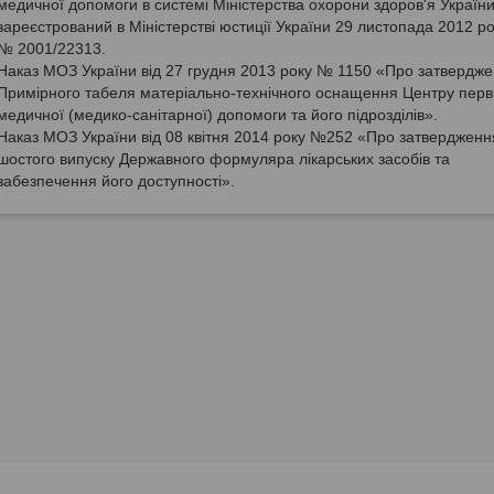
медичної допомоги в системі Міністерства охорони здоров'я України
зареєстрований в Міністерстві юстиції України 29 листопада 2012 ро
№ 2001/22313.
Наказ МОЗ України від 27 грудня 2013 року № 1150 «Про затвердж
Примірного табеля матеріально-технічного оснащення Центру перв
медичної (медико-санітарної) допомоги та його підрозділів».
Наказ МОЗ України від 08 квітня 2014 року №252 «Про затвердженн
шостого випуску Державного формуляра лікарських засобів та
забезпечення його доступності».