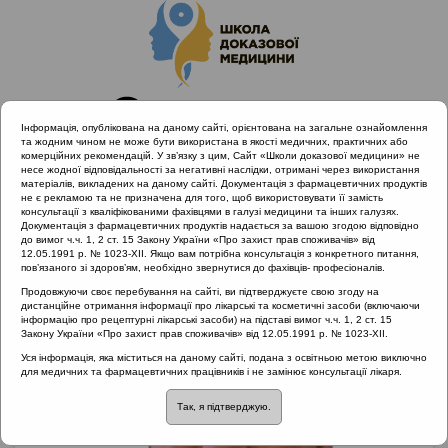
Інформація, опублікована на даному сайті, орієнтована на загальне ознайомлення
та жодним чином не може бути використана в якості медичних, практичних або
комерційних рекомендацій. У зв’язку з цим, Сайт «Школи доказової медицини» не
несе жодної відповідальності за негативні наслідки, отримані через використання
матеріалів, викладених на даному сайті. Документація з фармацевтичних продуктів
не є рекламою та не призначена для того, щоб використовувати її замість
консультації з кваліфікованими фахівцями в галузі медицини та інших галузях.
Головна
Лектори
Варунків Олександр Іванович
Документація з фармацевтичних продуктів надається за вашою згодою відповідно
до вимог ч.ч. 1, 2 ст. 15 Закону України «Про захист прав споживачів» від
12.05.1991 р. № 1023-XII. Якщо вам потрібна консультація з конкретного питання,
пов’язаного зі здоров’ям, необхідно звернутися до фахівців- професіоналів.
Продовжуючи своє перебування на сайті, ви підтверджуєте свою згоду на
дистанційне отримання інформації про лікарські та косметичні засоби (включаючи
інформацію про рецептурні лікарські засоби) на підставі вимог ч.ч. 1, 2 ст. 15
Закону України «Про захист прав споживачів» від 12.05.1991 р. № 1023-XII.
Уся інформація, яка міститься на даному сайті, подана з освітньою метою виключно
для медичних та фармацевтичних працівників і не замінює консультації лікаря.
Так, я підтверджую.