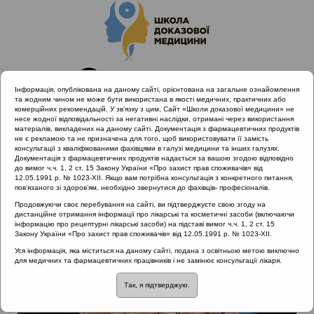
Інформація, опублікована на даному сайті, орієнтована на загальне ознайомлення
та жодним чином не може бути використана в якості медичних, практичних або
комерційних рекомендацій. У зв’язку з цим, Сайт «Школи доказової медицини» не
несе жодної відповідальності за негативні наслідки, отримані через використання
матеріалів, викладених на даному сайті. Документація з фармацевтичних продуктів
не є рекламою та не призначена для того, щоб використовувати її замість
консультації з кваліфікованими фахівцями в галузі медицини та інших галузях.
Головна
Лектори
Пухлік Сергій Михайлович
Документація з фармацевтичних продуктів надається за вашою згодою відповідно
до вимог ч.ч. 1, 2 ст. 15 Закону України «Про захист прав споживачів» від
12.05.1991 р. № 1023-XII. Якщо вам потрібна консультація з конкретного питання,
пов’язаного зі здоров’ям, необхідно звернутися до фахівців- професіоналів.
Продовжуючи своє перебування на сайті, ви підтверджуєте свою згоду на
дистанційне отримання інформації про лікарські та косметичні засоби (включаючи
інформацію про рецептурні лікарські засоби) на підставі вимог ч.ч. 1, 2 ст. 15
Закону України «Про захист прав споживачів» від 12.05.1991 р. № 1023-XII.
Уся інформація, яка міститься на даному сайті, подана з освітньою метою виключно
для медичних та фармацевтичних працівників і не замінює консультації лікаря.
Так, я підтверджую.