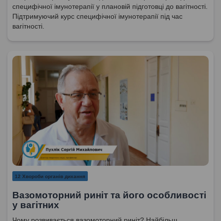
специфічної імунотерапії у плановій підготовці до вагітності.
Підтримуючий курс специфічної імунотерапії під час
вагітності.
12 Хвороби органів дихання
Вазомоторний риніт та його особливості
у вагітних
Чому розвивається вазомоторний риніт? Найбільш