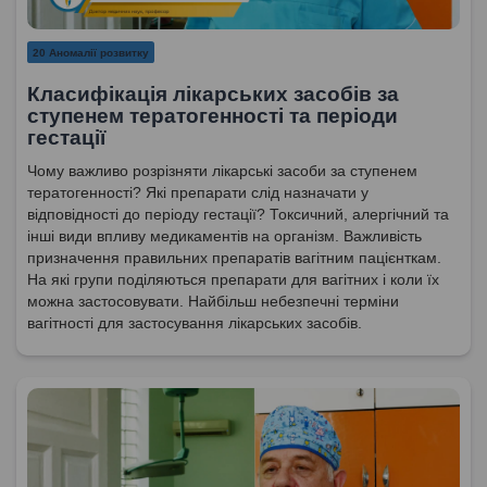
20 Аномалії розвитку
Класифікація лікарських засобів за
ступенем тератогенності та періоди
гестації
Чому важливо розрізняти лікарські засоби за ступенем
тератогенності? Які препарати слід назначати у
відповідності до періоду гестації? Токсичний, алергічний та
інші види впливу медикаментів на організм. Важливість
призначення правильних препаратів вагітним пацієнткам.
На які групи поділяються препарати для вагітних і коли їх
можна застосовувати. Найбільш небезпечні терміни
вагітності для застосування лікарських засобів.