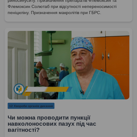
риносинуситу. Призначення препаратів Флемоксин та
Флемоксин Солютаб при відсутності непереносимості
пеніциліну. Призначення макролітів при ГБРС.
12 Хвороби органів дихання
Чи можна проводити пункції
навколоносових пазух під час
вагітності?