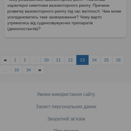
характерні симптоми вазомоторного риніту. Причини
розвитку вазомоторного риніту під час вагітності. Чим може
ускладнюватись таке захворювання? Чому варто
утриматись від судинозвужуючих препаратів
(деконгестантів)?
1
2
...
20
21
22
23
24
25
26
...
33
34
Умови використання сайту
Захист персональних даних
Зворотній зв'язок