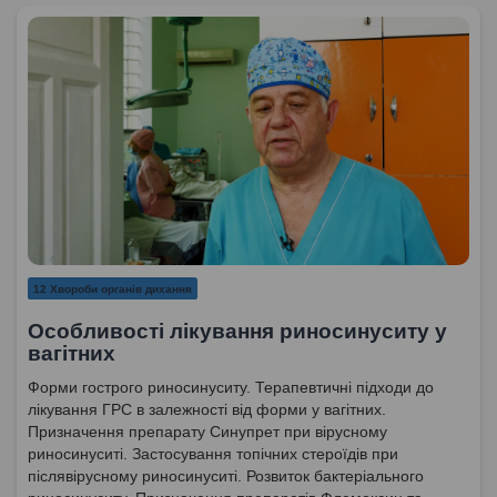
12 Хвороби органів дихання
Особливості лікування риносинуситу у
вагітних
Форми гострого риносинуситу. Терапевтичні підходи до
лікування ГРС в залежності від форми у вагітних.
Призначення препарату Синупрет при вірусному
риносинуситі. Застосування топічних стероїдів при
післявірусному риносинуситі. Розвиток бактеріального