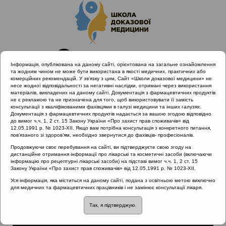
Інформація, опублікована на даному сайті, орієнтована на загальне ознайомлення
та жодним чином не може бути використана в якості медичних, практичних або
комерційних рекомендацій. У зв’язку з цим, Сайт «Школи доказової медицини» не
несе жодної відповідальності за негативні наслідки, отримані через використання
матеріалів, викладених на даному сайті. Документація з фармацевтичних продуктів
не є рекламою та не призначена для того, щоб використовувати її замість
консультації з кваліфікованими фахівцями в галузі медицини та інших галузях.
Головна
Матеріали за МКХ-11
Документація з фармацевтичних продуктів надається за вашою згодою відповідно
12 Хвороби органів дихання
до вимог ч.ч. 1, 2 ст. 15 Закону України «Про захист прав споживачів» від
12.05.1991 р. № 1023-XII. Якщо вам потрібна консультація з конкретного питання,
Вагітність та цілорічний алергічний риніт
пов’язаного зі здоров’ям, необхідно звернутися до фахівців- професіоналів.
Продовжуючи своє перебування на сайті, ви підтверджуєте свою згоду на
дистанційне отримання інформації про лікарські та косметичні засоби (включаючи
інформацію про рецептурні лікарські засоби) на підставі вимог ч.ч. 1, 2 ст. 15
Вагітність та цілорічний
Закону України «Про захист прав споживачів» від 12.05.1991 р. № 1023-XII.
Уся інформація, яка міститься на даному сайті, подана з освітньою метою виключно
алергічний риніт
для медичних та фармацевтичних працівників і не замінює консультації лікаря.
Так, я підтверджую.