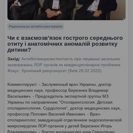
Раціональна антибіотикотерапія
Чи є взаємозв’язок гострого середнього
отиту і анатомічних аномалій розвитку
дитини?
Захід:
Антибіотикорезистентність при лікуванні загальних
захворювань ЛОР органів як міждисциплінарна проблема.
Фокус: Хронічний ринусинусит (Київ 28.02.2020)
Комментируют: - Заслуженный врач Украины, доктор
медицинских наук, профессор Березнюк Владимир
Васильевич. - Председатель экспертной группы МЗ
Украины по направлению "Отоларингология. Детская
отоларингология. Сурдология", доктор медицинских наук,
профессор Попович Василий Иванович. - Врач-
отоларинголог, заведующий отделением эндоскопической
микрохирургии ЛОР-органов у детей Березнюк Игорь
Владимирович. - Доктор медицинских наук Гавриленко