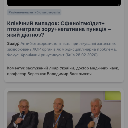
Раціональна антибіотикотерапія
Клінічний випадок: Сфеноітмоїдит+
птоз+втрата зору+негативна пункція –
який діагноз?
Захід:
Антибіотикорезистентність при лікуванні загальних
захворювань ЛОР органів як міждисциплінарна проблема.
Фокус: Хронічний ринусинусит (Київ 28.02.2020)
Коментує заслужений лікар України, доктор медичних наук,
професор Березнюк Володимир Васильович.