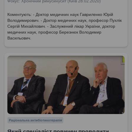
Фокус: Хронічний ринусинусит (Київ 28.02.2020)
Коментують: - Доктор медичних наук Гавриленко Юрій
Володимирович. - Доктор медичних наук, професор Пухлік
Сергій Михайлович. - Заслужений лікар України, доктор
медичних наук, професор Березнюк Володимир
Васильович.
Раціональна антибіотикотерапія
Який спеціаліст повинен проводити