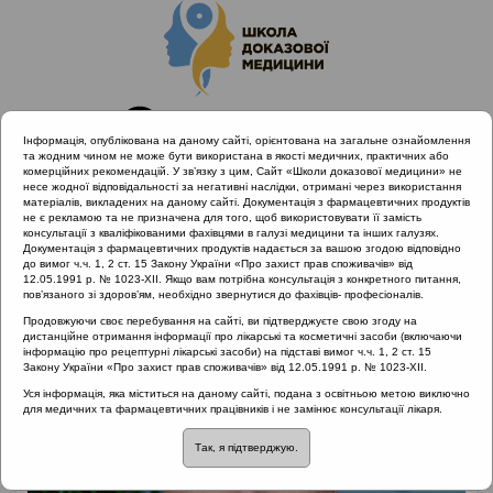
Інформація, опублікована на даному сайті, орієнтована на загальне ознайомлення
та жодним чином не може бути використана в якості медичних, практичних або
комерційних рекомендацій. У зв’язку з цим, Сайт «Школи доказової медицини» не
несе жодної відповідальності за негативні наслідки, отримані через використання
матеріалів, викладених на даному сайті. Документація з фармацевтичних продуктів
не є рекламою та не призначена для того, щоб використовувати її замість
консультації з кваліфікованими фахівцями в галузі медицини та інших галузях.
Головна
Лектори
Березнюк Володимир Васильович
Документація з фармацевтичних продуктів надається за вашою згодою відповідно
до вимог ч.ч. 1, 2 ст. 15 Закону України «Про захист прав споживачів» від
12.05.1991 р. № 1023-XII. Якщо вам потрібна консультація з конкретного питання,
пов’язаного зі здоров’ям, необхідно звернутися до фахівців- професіоналів.
Продовжуючи своє перебування на сайті, ви підтверджуєте свою згоду на
дистанційне отримання інформації про лікарські та косметичні засоби (включаючи
інформацію про рецептурні лікарські засоби) на підставі вимог ч.ч. 1, 2 ст. 15
Закону України «Про захист прав споживачів» від 12.05.1991 р. № 1023-XII.
Уся інформація, яка міститься на даному сайті, подана з освітньою метою виключно
для медичних та фармацевтичних працівників і не замінює консультації лікаря.
Так, я підтверджую.