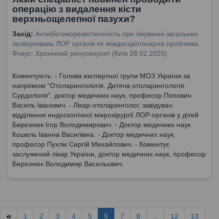
операцію з видалення кісти
верхньощелепної пазухи?
Захід:
Антибіотикорезистентність при лікуванні загальних
захворювань ЛОР органів як міждисциплінарна проблема.
Фокус: Хронічний ринусинусит (Київ 28.02.2020)
Коментують: - Голова експертної групи МОЗ України за
напрямом "Отоларингологія. Дитяча отоларингологія.
Сурдологія", доктор медичних наук, професор Попович
Василь Іванович. - Лікар-отоларинголог, завідувач
відділення ендоскопічної мікрохірургії ЛОР-органів у дітей
Березнюк Ігор Володимирович. - Доктор медичних наук
Кошель Іванна Василівна. - Доктор медичних наук,
професор Пухлік Сергій Михайлович. - Коментує
заслужений лікар України, доктор медичних наук, професор
Березнюк Володимир Васильович.
1
2
3
4
5
6
7
8
...
12
13