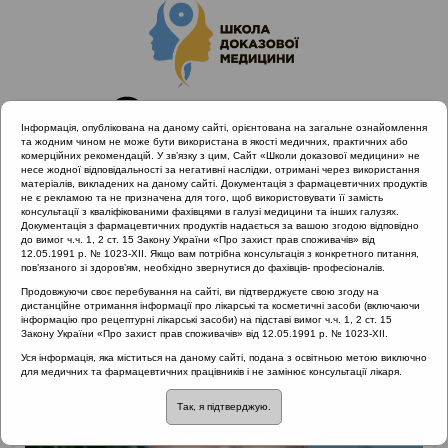
Інформація, опублікована на даному сайті, орієнтована на загальне ознайомлення
та жодним чином не може бути використана в якості медичних, практичних або
комерційних рекомендацій. У зв’язку з цим, Сайт «Школи доказової медицини» не
несе жодної відповідальності за негативні наслідки, отримані через використання
матеріалів, викладених на даному сайті. Документація з фармацевтичних продуктів
не є рекламою та не призначена для того, щоб використовувати її замість
консультації з кваліфікованими фахівцями в галузі медицини та інших галузях.
Головна
Лектори
Березнюк Володимир Васильович
Документація з фармацевтичних продуктів надається за вашою згодою відповідно
до вимог ч.ч. 1, 2 ст. 15 Закону України «Про захист прав споживачів» від
12.05.1991 р. № 1023-XII. Якщо вам потрібна консультація з конкретного питання,
пов’язаного зі здоров’ям, необхідно звернутися до фахівців- професіоналів.
Продовжуючи своє перебування на сайті, ви підтверджуєте свою згоду на
дистанційне отримання інформації про лікарські та косметичні засоби (включаючи
інформацію про рецептурні лікарські засоби) на підставі вимог ч.ч. 1, 2 ст. 15
Закону України «Про захист прав споживачів» від 12.05.1991 р. № 1023-XII.
Уся інформація, яка міститься на даному сайті, подана з освітньою метою виключно
для медичних та фармацевтичних працівників і не замінює консультації лікаря.
Так, я підтверджую.