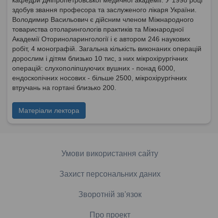
кафедри Дніпропетровської медичної академії. У 1998 році
здобув звання професора та заслуженого лікаря України.
Володимир Васильович є дійсним членом Міжнародного
товариства отоларингологів практиків та Міжнародної
Академії Оториноларингології і є автором 246 наукових
робіт, 4 монографій. Загальна кількість виконаних операцій
дорослим і дітям близько 10 тис, з них мікрохірургічних
операцій: слухополіпшуючих вушних - понад 6000,
ендоскопічних носових - більше 2500, мікрохірургічних
втручань на гортані близько 200.
Матеріали лектора
Умови використання сайту
Захист персональних даних
Зворотній зв'язок
Про проект