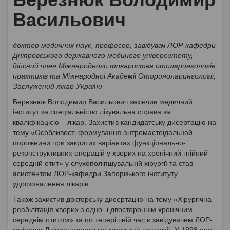
Васильович
доктор медичних наук, професор, завідувач ЛОР-кафедри
Дніпровського державного мединого університету,
дійсний член Міжнародного товариства отоларингологів
практиків та Міжнародної Академії Оториноларингології,
Заслужений лікар України
Березнюк Володимир Васильович закінчив медичний
інститут за спеціальністю лікувальна справа за
кваліфікацією – лікар. Захистив кандидатську дисертацію на
тему «Особливості формування антромастоідальной
порожнини при закритих варіантах функціонально-
реконструктивних операцій у хворих на хронічний гнійний
середній отит» у слухополіпшувальній хірургії та став
асистентом ЛОР-кафедри Запорізького інституту
удосконалення лікарів.
Також захистив докторську дисертацію на тему «Хірургічна
реабілітація хворих з одно- і двостороннім хронічним
середнім отитом» та по теперішній час є завідувачем ЛОР-