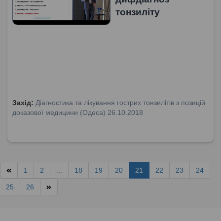
тонзиліту
Захід:
Діагностика та лікування гострих тонзилітів з позицій
доказової медицини (Одеса) 26.10.2018
1
2
...
18
19
20
21
22
23
24
25
26