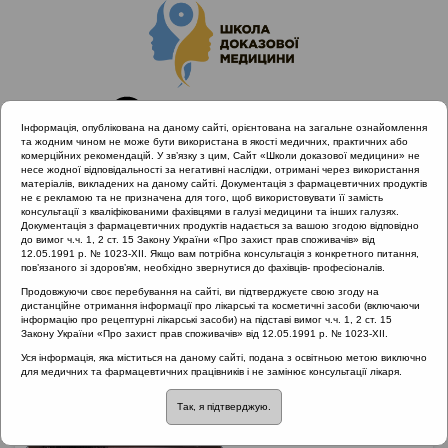
Інформація, опублікована на даному сайті, орієнтована на загальне ознайомлення
та жодним чином не може бути використана в якості медичних, практичних або
комерційних рекомендацій. У зв’язку з цим, Сайт «Школи доказової медицини» не
несе жодної відповідальності за негативні наслідки, отримані через використання
матеріалів, викладених на даному сайті. Документація з фармацевтичних продуктів
не є рекламою та не призначена для того, щоб використовувати її замість
консультації з кваліфікованими фахівцями в галузі медицини та інших галузях.
Головна
Проведені заходи :: Тонзиліт
Документація з фармацевтичних продуктів надається за вашою згодою відповідно
до вимог ч.ч. 1, 2 ст. 15 Закону України «Про захист прав споживачів» від
12.05.1991 р. № 1023-XII. Якщо вам потрібна консультація з конкретного питання,
пов’язаного зі здоров’ям, необхідно звернутися до фахівців- професіоналів.
Проведені заходи
::
Тонзиліт
Продовжуючи своє перебування на сайті, ви підтверджуєте свою згоду на
дистанційне отримання інформації про лікарські та косметичні засоби (включаючи
Рубрика:
інформацію про рецептурні лікарські засоби) на підставі вимог ч.ч. 1, 2 ст. 15
Закону України «Про захист прав споживачів» від 12.05.1991 р. № 1023-XII.
Тонзиліт
Уся інформація, яка міститься на даному сайті, подана з освітньою метою виключно
для медичних та фармацевтичних працівників і не замінює консультації лікаря.
Тонзиліт
Лектор: Попович Василь Іванович
Так, я підтверджую.