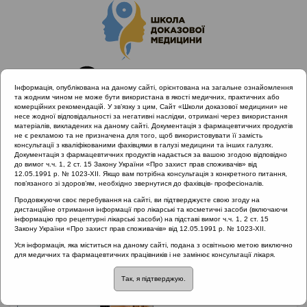
Інформація, опублікована на даному сайті, орієнтована на загальне ознайомлення
та жодним чином не може бути використана в якості медичних, практичних або
комерційних рекомендацій. У зв’язку з цим, Сайт «Школи доказової медицини» не
несе жодної відповідальності за негативні наслідки, отримані через використання
матеріалів, викладених на даному сайті. Документація з фармацевтичних продуктів
не є рекламою та не призначена для того, щоб використовувати її замість
консультації з кваліфікованими фахівцями в галузі медицини та інших галузях.
Головна
Проведені заходи :: Тонзиліт
Документація з фармацевтичних продуктів надається за вашою згодою відповідно
до вимог ч.ч. 1, 2 ст. 15 Закону України «Про захист прав споживачів» від
12.05.1991 р. № 1023-XII. Якщо вам потрібна консультація з конкретного питання,
пов’язаного зі здоров’ям, необхідно звернутися до фахівців- професіоналів.
Проведені заходи
::
Тонзиліт
Продовжуючи своє перебування на сайті, ви підтверджуєте свою згоду на
дистанційне отримання інформації про лікарські та косметичні засоби (включаючи
Рубрика:
інформацію про рецептурні лікарські засоби) на підставі вимог ч.ч. 1, 2 ст. 15
Закону України «Про захист прав споживачів» від 12.05.1991 р. № 1023-XII.
Тонзиліт
Уся інформація, яка міститься на даному сайті, подана з освітньою метою виключно
для медичних та фармацевтичних працівників і не замінює консультації лікаря.
Тонзиліт
Лектор: Пухлік Сергій Михайлович
Так, я підтверджую.