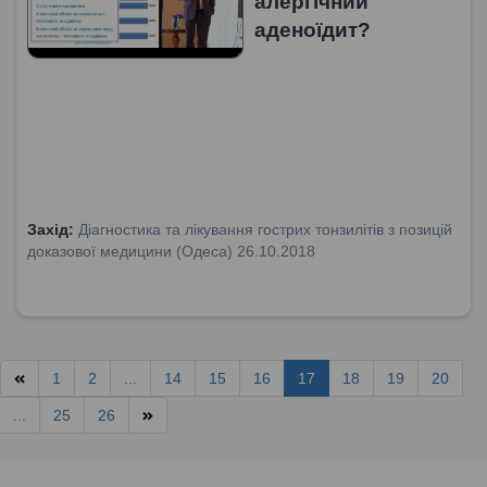
алергічний
аденоїдит?
Захід:
Діагностика та лікування гострих тонзилітів з позицій
доказової медицини (Одеса) 26.10.2018
1
2
...
14
15
16
17
18
19
20
...
25
26