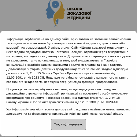
Інформація, опублікована на даному сайті, орієнтована на загальне ознайомлення
та жодним чином не може бути використана в якості медичних, практичних або
комерційних рекомендацій. У зв’язку з цим, Сайт «Школи доказової медицини» не
несе жодної відповідальності за негативні наслідки, отримані через використання
матеріалів, викладених на даному сайті. Документація з фармацевтичних продуктів
не є рекламою та не призначена для того, щоб використовувати її замість
консультації з кваліфікованими фахівцями в галузі медицини та інших галузях.
Головна
Проведені заходи
Документація з фармацевтичних продуктів надається за вашою згодою відповідно
SHDM.info | Алергічний риніт та якість життя: медичні,
до вимог ч.ч. 1, 2 ст. 15 Закону України «Про захист прав споживачів» від
12.05.1991 р. № 1023-XII. Якщо вам потрібна консультація з конкретного питання,
психологічні та соціальні виміри
пов’язаного зі здоров’ям, необхідно звернутися до фахівців- професіоналів.
Продовжуючи своє перебування на сайті, ви підтверджуєте свою згоду на
дистанційне отримання інформації про лікарські та косметичні засоби (включаючи
інформацію про рецептурні лікарські засоби) на підставі вимог ч.ч. 1, 2 ст. 15
SHDM.info | Алергічний риніт та
Закону України «Про захист прав споживачів» від 12.05.1991 р. № 1023-XII.
якість життя: медичні, психологічні та
Уся інформація, яка міститься на даному сайті, подана з освітньою метою виключно
для медичних та фармацевтичних працівників і не замінює консультації лікаря.
соціальні виміри
::
Алергічний риніт
Так, я підтверджую.
Рубрика:
Алергічний риніт