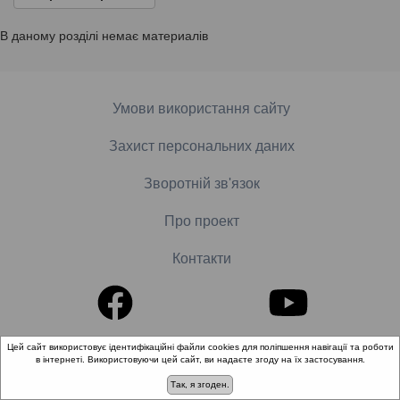
В даному розділі немає материалів
Умови використання сайту
Захист персональних даних
Зворотній зв'язок
Про проект
Контакти
Цей сайт використовує ідентифікаційні файли cookies для поліпшення навігації та роботи
© 2018-2026 «Школа доказової медицини». Всі права
в інтернеті. Використовуючи цей сайт, ви надаєте згоду на їх застосування.
захищені.
Так, я згоден.