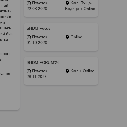
Початок
Київ, Пуща-
льний
22.08.2026
Водиця + Online
ептиви,
нників
еми,
кашель
SHDM.Focus
ий біль,
Початок
Online
отки.
01.10.2026
торонні
а
SHDM.FORUM’26
Початок
Київ + Online
ування
28.11.2026
а