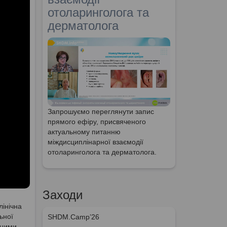
отоларинголога та
дерматолога
Запрошуємо переглянути запис
прямого ефіру, присвяченого
актуальному питанню
міждисциплінарної взаємодії
отоларинголога та дерматолога.
Заходи
лінічна
ьної
SHDM.Camp’26
зними