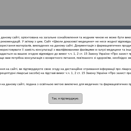
Проведені
Конференції
Партнери
Лек
а даному сайті, орієнтована на загальне ознайомлення та жодним чином не може бути вико
заходи
проекту
рекомендацій. У зв’язку з цим, Сайт «Школи доказової медицини» не несе жодної відповіда
користання матеріалів, викладених на даному сайті. Документація з фармацевтичних продук
користовувати її замість консультації з кваліфікованими фахівцями в галузі медицини та інш
ть життя як основний критерій ефективності лікування захворюван
дається за вашою згодою відповідно до вимог ч.ч. 1, 2 ст. 15 Закону України «Про захист п
го риніту у дітей
що вам потрібна консультація з конкретного питання, пов’язаного зі здоров’ям, необхідно зв
я на сайті, ви підтверджуєте свою згоду на дистанційне отримання інформації про лікарсь
цептурні лікарські засоби) на підставі вимог ч.ч. 1, 2 ст. 15 Закону України «Про захист пр
х проявів гострого та
ся на даному сайті, подана з освітньою метою виключно для медичних та фармацевтичних пра
ітей
Так, я підтверджую.