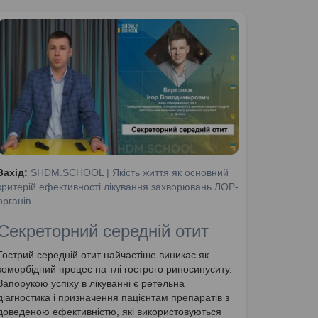
Захід:
SHDM.SCHOOL | Якість життя як основний
критерій ефективності лікування захворювань ЛОР-
органів
Секреторний середній отит
Гострий середній отит найчастіше виникає як
коморбідний процес на тлі гострого риносинуситу.
Запорукою успіху в лікуванні є ретельна
діагностика і призначення пацієнтам препаратів з
доведеною ефективністю, які використовуються