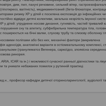
вітря, дим, пил, пахучі речовини, сильний вітер, гастроезофагеа
 (гіпотиреоз, вагітність), медикаментозний (бета-блокатори, контрац
кторами ризику XP у дітей є посилена експозиція до інфекційних чи
стійно відвідує дитячі колективи, загальна незрілість імунної сист
і ХР у дітей: утруднене носове дихання, гугнявість, частий тривалий 
), порушення сну та апетиту, субфебрильна температура тіла, головн
с поширюється на бічні валки, слухову трубу та слизову оболонку гл
з носовими поліпами або без них, механічні фактори (викривлена
фія аденоїдів, анатомічні варіанти в остіомеатальному комплексі, с
), гранульоми (гранулематоз Вегенера, саркоїдоз, злоякісна серединн
мозкова ринорея.
RIA, ICAR та ін.) і можливості сучасної ранньої діагностики та лік
 та уникати небажаних помилок у рутинній практиці.
мед.н., професор кафедри дитячої оториноларингології, аудіології т