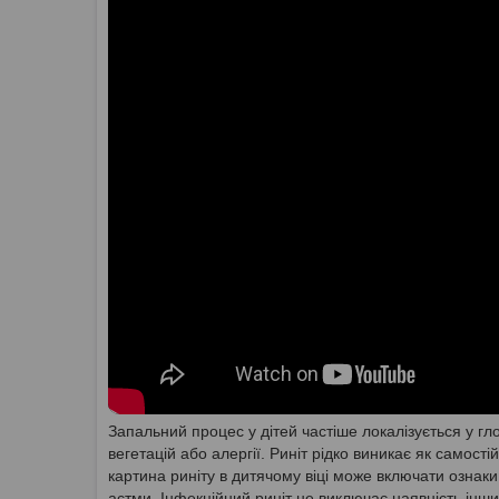
Запальний процес y дітей частіше локалізується у 
вегетацій або алергії. Риніт рідко виникає як самост
картина риніту в дитячому віці може включати ознаки 
астми. Інфекційний риніт не виключає наявність інши