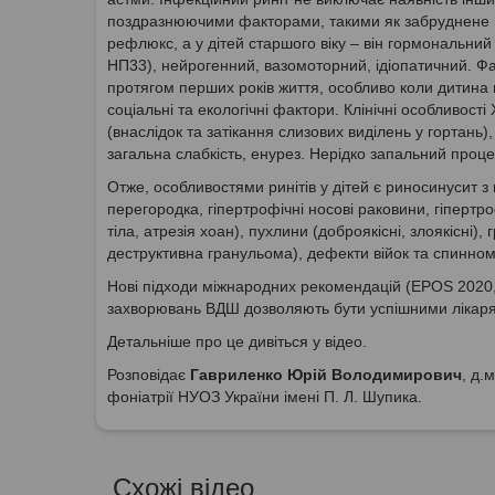
поздразнюючими факторами, такими як забруднене по
рефлюкс, a у дітей старшого віку – він гормональний
HП33), нейрогенний, вазомоторний, ідіопатичний. Фа
протягом перших років життя, особливо коли дитина по
соціальні та екологічні фактори. Клінічні особливост
(внаслідок та затікання слизових виділень у гортань
загальна слабкість, енурез. Нерідко запальний проце
Отже, особливостями ринітів у дітей є риносинусит 
перегородка, гіпертрофічні носові раковини, гіпертро
тіла, атрезія хоан), пухлини (доброякісні, злоякісні
деструктивна гранульома), дефекти війок та спинно
Нові підходи міжнародних рекомендацій (EPOS 2020, A
захворювань ВДШ дозволяють бути успішними лікарям
Детальніше про це дивіться у відео.
Розповідає
Гавриленко Юрій Володимирович
, д.
фоніатрії НУОЗ України імені П. Л. Шупика.
Схожі відео