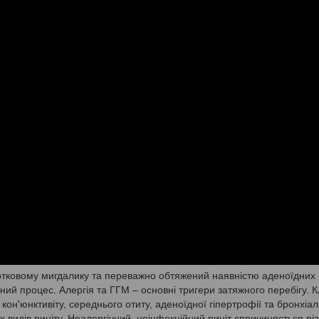
глотковому мигдалику та переважно обтяжений наявністю аденоїдних
ійний процес. Алергія та ГГМ – основні тригери затяжного перебігу. К
кон'юнктивіту, середнього отиту, аденоїдної гіпертрофії та бронхіал
х видів риніту. Неалергічний, неінфекційний риніт спричиняється рі