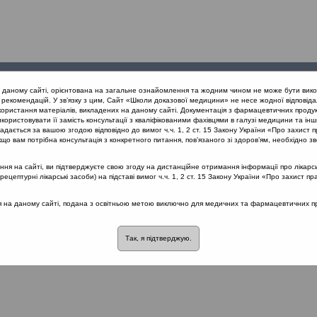
Проведені
Конференції
Партнери
Лек
а даному сайті, орієнтована на загальне ознайомлення та жодним чином не може бути вико
заходи
проекту
рекомендацій. У зв’язку з цим, Сайт «Школи доказової медицини» не несе жодної відповіда
користання матеріалів, викладених на даному сайті. Документація з фармацевтичних продук
користовувати її замість консультації з кваліфікованими фахівцями в галузі медицини та інш
а алергія і гіперреактивність. В чому різниця?
дається за вашою згодою відповідно до вимог ч.ч. 1, 2 ст. 15 Закону України «Про захист п
що вам потрібна консультація з конкретного питання, пов’язаного зі здоров’ям, необхідно зв
я на сайті, ви підтверджуєте свою згоду на дистанційне отримання інформації про лікарсь
 гіперреактивність. В чому різниця?
::
Хр
цептурні лікарські засоби) на підставі вимог ч.ч. 1, 2 ст. 15 Закону України «Про захист пр
розділі немає материалів
ся на даному сайті, подана з освітньою метою виключно для медичних та фармацевтичних пра
Так, я підтверджую.