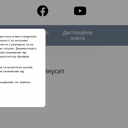
тори
Спеціальні
Дистанційна
ристана в якості медичних,
випуски
освіта
льності за негативні
тів не є рекламою та не
их галузях. Документація з
рав споживачів» від
ернутися до фахівців-
кі та косметичні засоби
онічний риносинусит
ав споживачів» від
цівників і не замінює