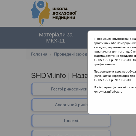
Матеріали за
Нормативні
Інформація, опублікована н
МКХ-11
документи
практичних або комерційних 
наслідки, отримані через ви
призначена для того, щоб ви
Головна
Проведені заходи
SHDM.info | Назальн
фармацевтичних продуктів на
12.05.1991 р. № 1023-XII. Як
професіоналів.
Продовжуючи своє перебуванн
SHDM.info | Назальна алергія і
(включаючи інформацію про ре
12.05.1991 р. № 1023-XII.
В даному 
Уся інформація, яка містить
Гострі риносинусити
консультації лікаря.
Алергічний риніт
Тонзиліт