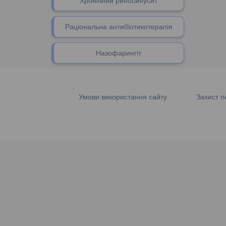
Хронічний риносинусит
Раціональна антибіотикотерапія
Назофарингіт
Умови використання сайту
Захист п