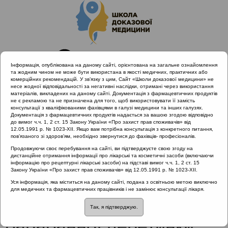
Інформація, опублікована на даному сайті, орієнтована на загальне ознайомлення
та жодним чином не може бути використана в якості медичних, практичних або
комерційних рекомендацій. У зв’язку з цим, Сайт «Школи доказової медицини» не
несе жодної відповідальності за негативні наслідки, отримані через використання
матеріалів, викладених на даному сайті. Документація з фармацевтичних продуктів
не є рекламою та не призначена для того, щоб використовувати її замість
консультації з кваліфікованими фахівцями в галузі медицини та інших галузях.
Головна
Проведені заходи
Документація з фармацевтичних продуктів надається за вашою згодою відповідно
Сучасні методи лікування гострих захворювань ЛОР-органів
до вимог ч.ч. 1, 2 ст. 15 Закону України «Про захист прав споживачів» від
12.05.1991 р. № 1023-XII. Якщо вам потрібна консультація з конкретного питання,
Сучасна мода як причина пошкодження барабанної
пов’язаного зі здоров’ям, необхідно звернутися до фахівців- професіоналів.
перетинки
Продовжуючи своє перебування на сайті, ви підтверджуєте свою згоду на
дистанційне отримання інформації про лікарські та косметичні засоби (включаючи
інформацію про рецептурні лікарські засоби) на підставі вимог ч.ч. 1, 2 ст. 15
Закону України «Про захист прав споживачів» від 12.05.1991 р. № 1023-XII.
Сучасна мода як
Уся інформація, яка міститься на даному сайті, подана з освітньою метою виключно
для медичних та фармацевтичних працівників і не замінює консультації лікаря.
причина пошкодження
Так, я підтверджую.
барабанної перетинки