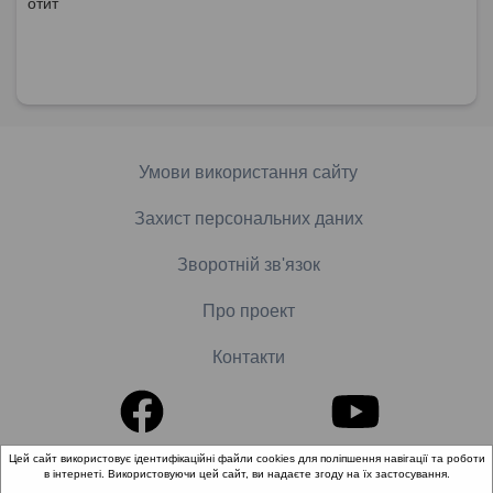
отит
Умови використання сайту
Захист персональних даних
Зворотній зв'язок
Про проект
Контакти
Цей сайт використовує ідентифікаційні файли cookies для поліпшення навігації та роботи
в інтернеті. Використовуючи цей сайт, ви надаєте згоду на їх застосування.
© 2018-2026 «Школа доказової медицини». Всі права