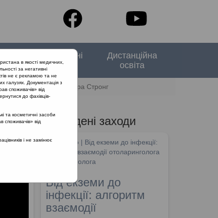
тори
Спеціальні
Дистанційна
ристана в якості медичних,
випуски
освіта
льності за негативні
тів не є рекламою та не
их галузях. Документація з
ї терапії Аква Маріс Екстра Стронг
рав споживачів» від
ернутися до фахівців-
кі та косметичні засоби
Проведені заходи
ав споживачів» від
цівників і не замінює
SHDM.info | Від екземи до інфекції:
алгоритм взаємодії отоларинголога
та дерматолога
Від екземи до
інфекції: алгоритм
взаємодії