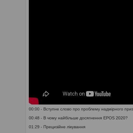
00:00 - Вступне слово про проблему надмірного приз
00:48 - В чому найбільше досягнення EPOS 2020?
01:29 - Прецизійне лікування