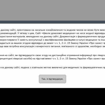
Проведені
Конференції
Партнери
Лек
а даному сайті, орієнтована на загальне ознайомлення та жодним чином не може бути вико
заходи
проекту
рекомендацій. У зв’язку з цим, Сайт «Школи доказової медицини» не несе жодної відповіда
користання матеріалів, викладених на даному сайті. Документація з фармацевтичних продук
користовувати її замість консультації з кваліфікованими фахівцями в галузі медицини та інш
ування гострих захворювань ЛОР-органів
Ефективність іригаційно
дається за вашою згодою відповідно до вимог ч.ч. 1, 2 ст. 15 Закону України «Про захист п
що вам потрібна консультація з конкретного питання, пов’язаного зі здоров’ям, необхідно зв
я на сайті, ви підтверджуєте свою згоду на дистанційне отримання інформації про лікарсь
цептурні лікарські засоби) на підставі вимог ч.ч. 1, 2 ст. 15 Закону України «Про захист пр
йної терапії Аква Маріс
ся на даному сайті, подана з освітньою метою виключно для медичних та фармацевтичних пра
Так, я підтверджую.