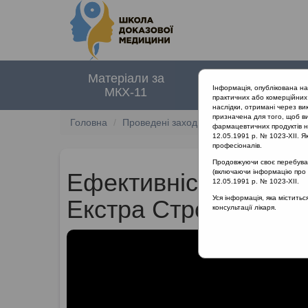
Матеріали за
Нормативні
Інформація, опублікована н
МКХ-11
документи
практичних або комерційних 
наслідки, отримані через ви
призначена для того, щоб ви
Головна
Проведені заходи
Сучасні методи лік
фармацевтичних продуктів на
12.05.1991 р. № 1023-XII. Як
професіоналів.
Продовжуючи своє перебуванн
(включаючи інформацію про ре
Ефективність іригаці
12.05.1991 р. № 1023-XII.
Уся інформація, яка містить
Екстра Стронг
консультації лікаря.