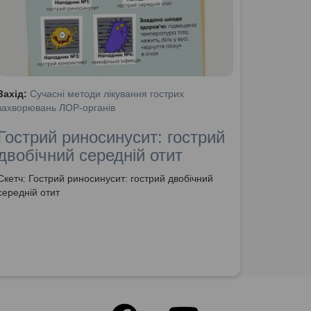
Захід:
Сучасні методи лікування гострих
захворювань ЛОР-органів
Гострий риносинусит: гострий
двобічний середній отит
Скетч: Гострий риносинусит: гострий двобічний
середній отит